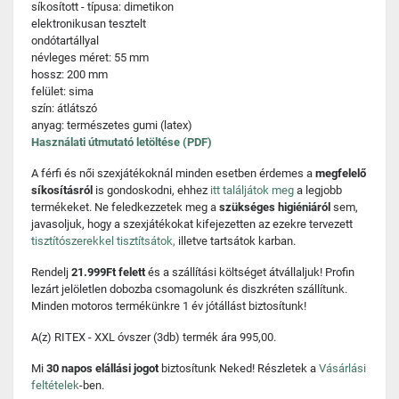
síkosított - típusa: dimetikon
elektronikusan tesztelt
ondótartállyal
névleges méret: 55 mm
hossz: 200 mm
felület: sima
szín: átlátszó
anyag: természetes gumi (latex)
Használati útmutató letöltése (PDF)
A férfi és női szexjátékoknál minden esetben érdemes a
megfelelő
síkosításról
is gondoskodni, ehhez
itt találjátok meg
a legjobb
termékeket. Ne feledkezzetek meg a
szükséges higiéniáról
sem,
javasoljuk, hogy a szexjátékokat kifejezetten az ezekre tervezett
tisztítószerekkel tisztítsátok,
illetve tartsátok karban.
Rendelj
21.999Ft felett
és a szállítási költséget átvállaljuk! Profin
lezárt jelöletlen dobozba csomagolunk és diszkréten szállítunk.
Minden motoros termékünkre 1 év jótállást biztosítunk!
A(z) RITEX - XXL óvszer (3db) termék ára 995,00.
Mi
30 napos elállási jogot
biztosítunk Neked! Részletek a
Vásárlási
feltételek
-ben.