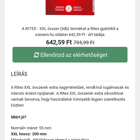
A RITEX - XXL óvszer (3db) terméket a Ritex gyártótól a
szexero.hu oldalon 642,59 Ft - ért találja.
642,59 Ft
794,99 Ft
Ellenőrizd az elérhetőséget
LEÍRÁS
A Ritex XXL óvszerek extra nagyméretűek, rendkívül rugalmasak és
intenzív érzést nyújtanak. A Ritex XXL óvszerek extra síkosítóval
vannak bevonva, hogy használatuk könnyebb legyen szeretkezés
közben.
Miért jó?
Normál+ méret: 55 mm
XXL hossz: 200 mm
Méretezett - tökéletesen idomul a péniszhez