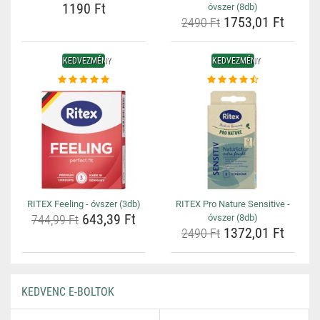
1190 Ft
óvszer (8db)
1753,01 Ft
2490 Ft
KEDVEZMÉNY
KEDVEZMÉNY
RITEX Feeling - óvszer (3db)
RITEX Pro Nature Sensitive -
643,39 Ft
744,99 Ft
óvszer (8db)
1372,01 Ft
2490 Ft
KEDVENC E-BOLTOK