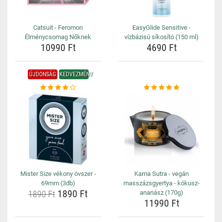
Catsuit - Feromon
EasyGlide Sensitive -
Élménycsomag Nőknek
vízbázisú síkosító (150 ml)
10990 Ft
4690 Ft
ÚJDONSÁG
KEDVEZMÉNY
Mister Size vékony óvszer -
Kama Sutra - vegán
69mm (3db)
masszázsgyertya - kókusz-
1890 Ft
1890 Ft
ananász (170g)
11990 Ft