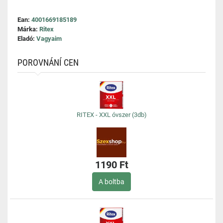
Ean:
4001669185189
Márka:
Ritex
Eladó:
Vagyaim
POROVNÁNÍ CEN
RITEX - XXL óvszer (3db)
1190 Ft
A boltba