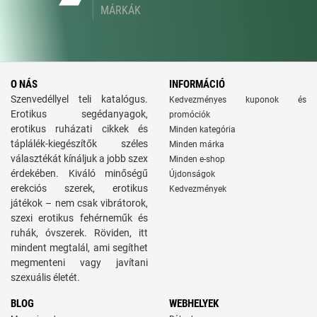
MÁRKÁK
O NÁS
INFORMÁCIÓ
Szenvedéllyel teli katalógus.
Kedvezményes kuponok és
Erotikus segédanyagok,
promóciók
erotikus ruházati cikkek és
Minden kategória
táplálék-kiegészítők széles
Minden márka
választékát kínáljuk a jobb szex
Minden e-shop
érdekében. Kiváló minőségű
Újdonságok
erekciós szerek, erotikus
Kedvezmények
játékok – nem csak vibrátorok,
szexi erotikus fehérneműk és
ruhák, óvszerek. Röviden, itt
mindent megtalál, ami segíthet
megmenteni vagy javítani
szexuális életét.
BLOG
WEBHELYEK