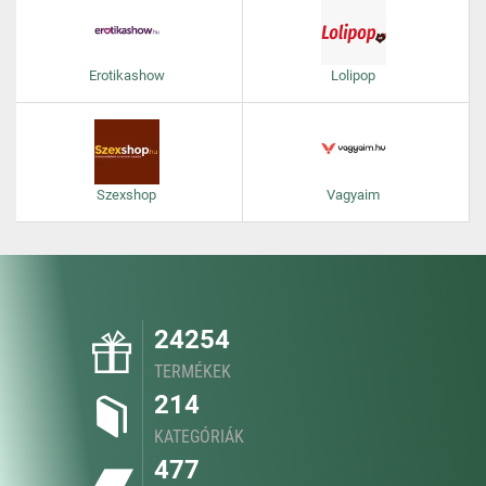
Erotikashow
Lolipop
Szexshop
Vagyaim
24254
TERMÉKEK
214
KATEGÓRIÁK
477