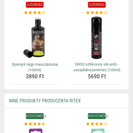
ÚJDONSÁG
ÚJDONSÁG
Spanyol vágy masszázsolaj
EROS szilikonos síkosító -
(100ml)
szexjátékszerekhez (100ml)
3890 Ft
5690 Ft
INNE PRODUKTY PRODUCENTA RITEX
KEDVEZMÉNY
KEDVEZMÉNY