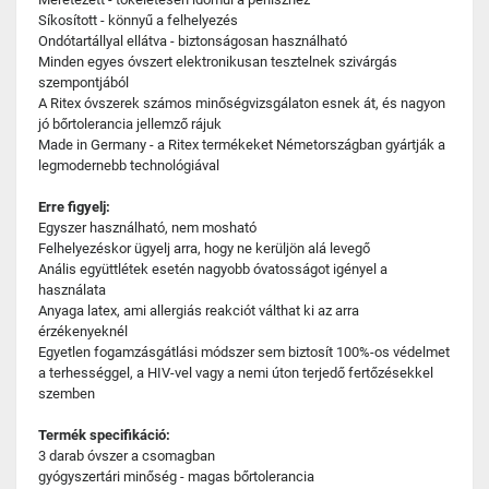
Síkosított - könnyű a felhelyezés
Ondótartállyal ellátva - biztonságosan használható
Minden egyes óvszert elektronikusan tesztelnek szivárgás
szempontjából
A Ritex óvszerek számos minőségvizsgálaton esnek át, és nagyon
jó bőrtolerancia jellemző rájuk
Made in Germany - a Ritex termékeket Németországban gyártják a
legmodernebb technológiával
Erre figyelj:
Egyszer használható, nem mosható
Felhelyezéskor ügyelj arra, hogy ne kerüljön alá levegő
Anális együttlétek esetén nagyobb óvatosságot igényel a
használata
Anyaga latex, ami allergiás reakciót válthat ki az arra
érzékenyeknél
Egyetlen fogamzásgátlási módszer sem biztosít 100%-os védelmet
a terhességgel, a HIV-vel vagy a nemi úton terjedő fertőzésekkel
szemben
Termék specifikáció:
3 darab óvszer a csomagban
gyógyszertári minőség - magas bőrtolerancia