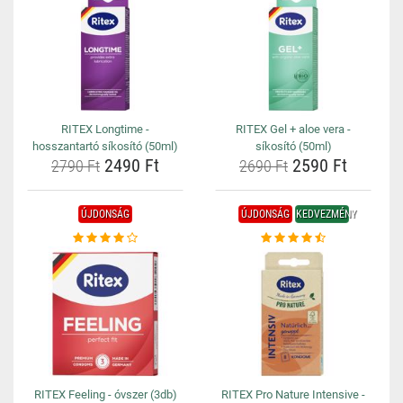
RITEX Longtime -
RITEX Gel + aloe vera -
hosszantartó síkosító (50ml)
síkosító (50ml)
2490 Ft
2590 Ft
2790 Ft
2690 Ft
ÚJDONSÁG
ÚJDONSÁG
KEDVEZMÉNY
RITEX Feeling - óvszer (3db)
RITEX Pro Nature Intensive -