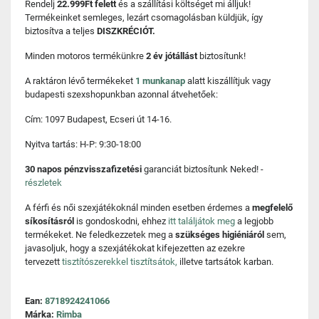
Rendelj
22.999Ft felett
és a szállítási költséget mi álljuk!
Termékeinket semleges, lezárt csomagolásban küldjük, így
biztosítva a teljes
DISZKRÉCIÓT.
Minden motoros termékünkre
2 év jótállást
biztosítunk!
A raktáron lévő termékeket
1 munkanap
alatt kiszállítjuk vagy
budapesti szexshopunkban azonnal átvehetőek:
Cím: 1097 Budapest, Ecseri út 14-16.
Nyitva tartás: H-P: 9:30-18:00
30 napos pénzvisszafizetési
garanciát biztosítunk Neked! -
részletek
A férfi és női szexjátékoknál minden esetben érdemes a
megfelelő
síkosításról
is gondoskodni, ehhez
itt találjátok meg
a legjobb
termékeket. Ne feledkezzetek meg a
szükséges higiéniáról
sem,
javasoljuk, hogy a szexjátékokat kifejezetten az ezekre
tervezett
tisztítószerekkel tisztítsátok,
illetve tartsátok karban.
Ean:
8718924241066
Márka:
Rimba