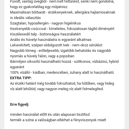
Fúvott, vastag üvegből - nem kelt feltűnést, senki nem gondolná,
hogy ez gyakorlatilag egy műpénisz
Maximálisan bőrbarát - érzékenyeknek, allergiára hajlamosaknak
is ideális választás
Szagtalan, hypoallergén - nagyon higiénikus
Keskenyebb csúccsal - kíméletes, fokozatosan tágító élményért
Kiszélesedő talp - biztonságos használatért
Anális és hüvelyi használatra is egyaránt alkalmas
Lekerekített, szépen eldolgozott ívek - nem okoz sérülést
Nagyobb tömeg - erőteljesebb, izgatóbb behatolás és nagyobb
nyomás a hüvely falon, vagy a popsiban
Bármilyen síkosító használható hozzá - szilikonos, vízbázisú, hybrid
egyaránt
100% vízálló - kádban, medencében, zuhany alatt is használható
EXTRA TIPP:
Az érzéki hatást még tovább fokozhatod, ha hűtőben, vagy hideg
víz alatt lehűtöd, vagy nagyon meleg víz alatt felmelegíted.
Erre figyelj:
minden használat előtt és után alaposan tisztítsd
termék a színe a valóságban eltérhet a fényviszonyok miatt