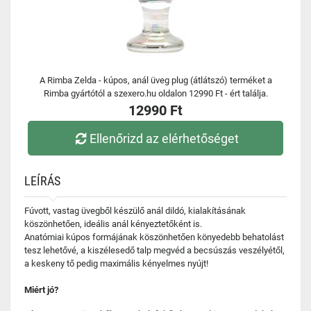
A Rimba Zelda - kúpos, anál üveg plug (átlátszó) terméket a
Rimba gyártótól a szexero.hu oldalon 12990 Ft - ért találja.
12990 Ft
Ellenőrizd az elérhetőséget
LEÍRÁS
Fúvott, vastag üvegből készülő anál dildó, kialakításának
köszönhetően, ideális anál kényeztetőként is.
Anatómiai kúpos formájának köszönhetően könyedebb behatolást
tesz lehetővé, a kiszélesedő talp megvéd a becsúszás veszélyétől,
a keskeny tő pedig maximális kényelmes nyújt!
Miért jó?