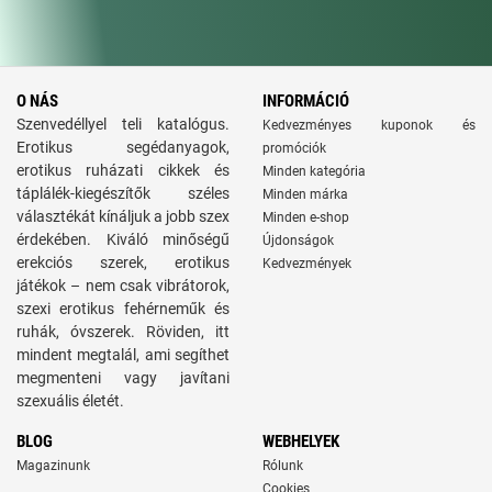
O NÁS
INFORMÁCIÓ
Szenvedéllyel teli katalógus.
Kedvezményes kuponok és
Erotikus segédanyagok,
promóciók
erotikus ruházati cikkek és
Minden kategória
táplálék-kiegészítők széles
Minden márka
választékát kínáljuk a jobb szex
Minden e-shop
érdekében. Kiváló minőségű
Újdonságok
erekciós szerek, erotikus
Kedvezmények
játékok – nem csak vibrátorok,
szexi erotikus fehérneműk és
ruhák, óvszerek. Röviden, itt
mindent megtalál, ami segíthet
megmenteni vagy javítani
szexuális életét.
BLOG
WEBHELYEK
Magazinunk
Rólunk
Cookies