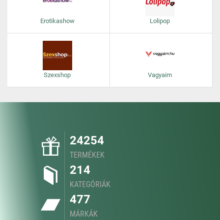
Erotikashow
Lolipop
Szexshop
Vagyaim
24254
TERMÉKEK
214
KATEGÓRIÁK
477
MÁRKÁK