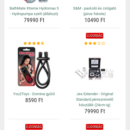
BathMate Xtreme Hydromax 5
S&M - paskoló és cirógató
- Hydropumpa szett (átlátszó)
(piros-fekete)
79990 Ft
10490 Ft
ÚJDONSÁG
You2Toys - Domina gyűrű
Jes-Extender - Original
8590 Ft
Standard pénisznövelő
készülék (24cm-ig)
79990 Ft
ÚJDONSÁG
ÚJDONSÁG