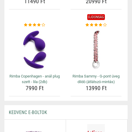
11490 Ft
20990 Ft
ÚJDONSÁG
Rimba Copenhagen - anál plug
Rimba Sammy - G-pont üveg
szett - lila (2db)
dildó (átlátszó-mintás)
7990 Ft
13990 Ft
KEDVENC E-BOLTOK