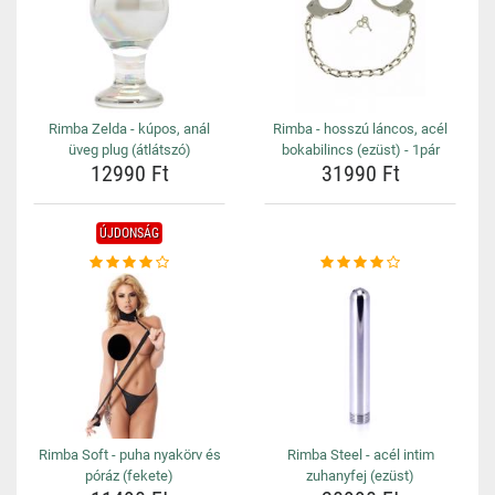
Rimba Zelda - kúpos, anál
Rimba - hosszú láncos, acél
üveg plug (átlátszó)
bokabilincs (ezüst) - 1pár
12990 Ft
31990 Ft
ÚJDONSÁG
Rimba Soft - puha nyakörv és
Rimba Steel - acél intim
póráz (fekete)
zuhanyfej (ezüst)