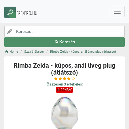
SZEXERO.HU
Keresés
Home
Szexjátékszer
Rimba Zelda - kúpos, anál üveg plug (átlátszó)
Rimba Zelda - kúpos, anál üveg plug
(átlátszó)
(Összesen
3
értékelés)
ÚJDONSÁG