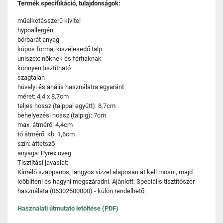
Termék specifikáció, tulajdonságok:
műalkotásszerű kivitel
hypoallergén
bőrbarát anyag
kúpos forma, kiszélesedő talp
uniszex: nőknek és férfiaknak
könnyen tisztítható
szagtalan
hüvelyi és anális használatra egyaránt
méret: 4,4 x 8,7cm
teljes hossz (talppal együtt): 8,7cm
behelyezési hossz (talpig): 7cm
max. átmérő: 4,4cm
tő átmérő: kb. 1,6cm
szín: áttetsző
anyaga: Pyrex üveg
Tisztítási javaslat:
Kímélő szappanos, langyos vízzel alaposan át kell mosni, majd
leöblíteni és hagyni megszáradni. Ajánlott: Speciális tisztítószer
használata (06302500000) - külön rendelhető.
Használati útmutató letöltése (PDF)