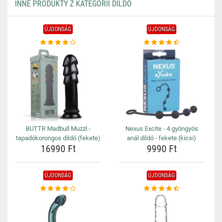
INNE PRODUKTY Z KATEGORII DILDÓ
ÚJDONSÁG
ÚJDONSÁG
BUTTR Madbull Muzzl -
Nexus Excite - 4 gyöngyös
tapadókorongos dildó (fekete)
anál dildó - fekete (kicsi)
16990 Ft
9990 Ft
ÚJDONSÁG
ÚJDONSÁG