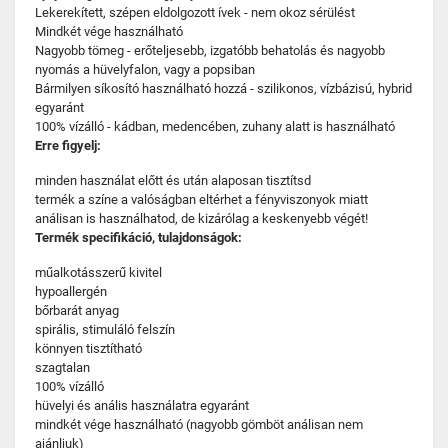
Lekerekített, szépen eldolgozott ívek - nem okoz sérülést
Mindkét vége használható
Nagyobb tömeg - erőteljesebb, izgatóbb behatolás és nagyobb
nyomás a hüvelyfalon, vagy a popsiban
Bármilyen síkosító használható hozzá - szilikonos, vízbázisú, hybrid
egyaránt
100% vízálló - kádban, medencében, zuhany alatt is használható
Erre figyelj:
minden használat előtt és után alaposan tisztítsd
termék a színe a valóságban eltérhet a fényviszonyok miatt
análisan is használhatod, de kizárólag a keskenyebb végét!
Termék specifikáció, tulajdonságok:
műalkotásszerű kivitel
hypoallergén
bőrbarát anyag
spirális, stimuláló felszín
könnyen tisztítható
szagtalan
100% vízálló
hüvelyi és anális használatra egyaránt
mindkét vége használható (nagyobb gömböt análisan nem
ajánljuk)