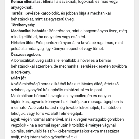
Kémiai ellenállás:
Ellenáll a savaknak, lúgoknak és más vegyi
anyagoknak.
Tartós:
Kevésbé karcolódik, és jobban bírja a mechanikai
behatásokat, mint az egyszerű üveg.
Törékenység:
Mechanikai behatás:
Bár erősebb, mint a hagyományos üveg, még
mindig eltörhet, ha nagy ütés vagy esés éri.
Hirtelen ütés:
Erős pontszerű nyomásra kevésbé rugalmas, mint
például a műanyag, így könnyen repedhet vagy törhet.
Összességében:
A boroszilikát üveg sokkal ellenállóbb a hővel és a kémiai
behatásokkal szemben, de mechanikai sérülések esetén továbbra
is törékeny.
Miért jó?
Kiváló minőségű boraszilikátból készült látvány dildó, áttetsző
színben, gyönyörű kék spirális mintázattal és talppal.
Maximálisan bőrbarát, szagtalan, hypoallergén és nagyon
higiénikus, ugyanis könnyen tisztítható,akár mosogatógépben is
mosható. Az érzéki hatást még tovább fokozhatjuk, ha hűtőben
lehűtjük, vagy forró víz alatt felmelegítjük.
Egyik végén normál átmérővel, másik végén vastagabb gömbben
végződik - ha a normál inger után kitöltőbb élményre vágynál
Spirális, stimuláló felszín - ki-bemozgatáskor extra masszázst
nyújt, még intenzívebb gyönyört vált ki