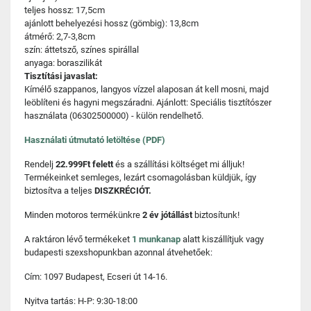
teljes hossz: 17,5cm
ajánlott behelyezési hossz (gömbig): 13,8cm
átmérő: 2,7-3,8cm
szín: áttetsző, színes spirállal
anyaga: boraszilikát
Tisztítási javaslat:
Kímélő szappanos, langyos vízzel alaposan át kell mosni, majd
leöblíteni és hagyni megszáradni. Ajánlott: Speciális tisztítószer
használata (06302500000) - külön rendelhető.
Használati útmutató letöltése (PDF)
Rendelj
22.999Ft felett
és a szállítási költséget mi álljuk!
Termékeinket semleges, lezárt csomagolásban küldjük, így
biztosítva a teljes
DISZKRÉCIÓT.
Minden motoros termékünkre
2 év jótállást
biztosítunk!
A raktáron lévő termékeket
1 munkanap
alatt kiszállítjuk vagy
budapesti szexshopunkban azonnal átvehetőek:
Cím: 1097 Budapest, Ecseri út 14-16.
Nyitva tartás: H-P: 9:30-18:00