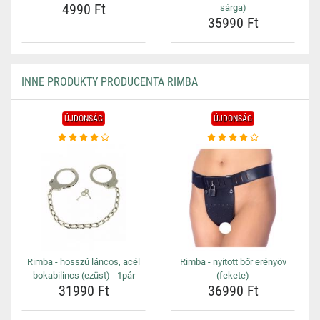
4990 Ft
sárga)
35990 Ft
INNE PRODUKTY PRODUCENTA RIMBA
ÚJDONSÁG
ÚJDONSÁG
Rimba - hosszú láncos, acél
Rimba - nyitott bőr erényöv
bokabilincs (ezüst) - 1pár
(fekete)
31990 Ft
36990 Ft