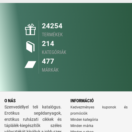
24254
TERMÉKEK
214
KATEGÓRIÁK
477
MÁRKÁK
O NÁS
INFORMÁCIÓ
Szenvedéllyel teli katalógus.
Kedvezményes kuponok és
Erotikus segédanyagok,
promóciók
erotikus ruházati cikkek és
Minden kategória
táplálék-kiegészítők széles
Minden márka
választékát kínáljuk a jobb szex