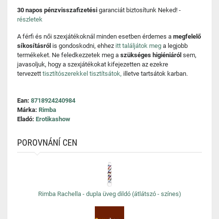
30 napos pénzvisszafizetési
garanciát biztosítunk Neked! -
részletek
A férfi és női szexjátékoknál minden esetben érdemes a
megfelelő
síkosításról
is gondoskodni, ehhez
itt találjátok meg
a legjobb
termékeket. Ne feledkezzetek meg a
szükséges higiéniáról
sem,
javasoljuk, hogy a szexjátékokat kifejezetten az ezekre
tervezett
tisztítószerekkel tisztítsátok,
illetve tartsátok karban.
Ean:
8718924240984
Márka:
Rimba
Eladó:
Erotikashow
POROVNÁNÍ CEN
Rimba Rachella - dupla üveg dildó (átlátszó - színes)