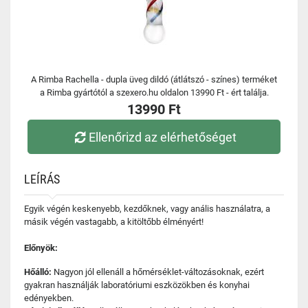
A Rimba Rachella - dupla üveg dildó (átlátszó - színes) terméket
a Rimba gyártótól a szexero.hu oldalon 13990 Ft - ért találja.
13990 Ft
Ellenőrizd az elérhetőséget
LEÍRÁS
Egyik végén keskenyebb, kezdőknek, vagy anális használatra, a
másik végén vastagabb, a kitöltőbb élményért!
Előnyök:
Hőálló:
Nagyon jól ellenáll a hőmérséklet-változásoknak, ezért
gyakran használják laboratóriumi eszközökben és konyhai
edényekben.