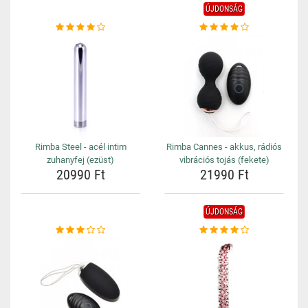
ÚJDONSÁG
Rimba Steel - acél intim
Rimba Cannes - akkus, rádiós
zuhanyfej (ezüst)
vibrációs tojás (fekete)
20990 Ft
21990 Ft
ÚJDONSÁG