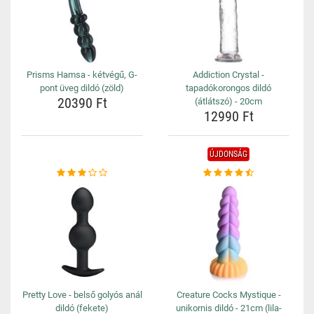
Prisms Hamsa - kétvégű, G-
Addiction Crystal -
pont üveg dildó (zöld)
tapadókorongos dildó
20390 Ft
(átlátszó) - 20cm
12990 Ft
ÚJDONSÁG
Pretty Love - belső golyós anál
Creature Cocks Mystique -
dildó (fekete)
unikornis dildó - 21cm (lila-