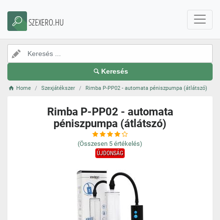
SZEXERO.HU
Keresés
Home
Szexjátékszer
Rimba P-PP02 - automata péniszpumpa (átlátszó)
Rimba P-PP02 - automata
péniszpumpa (átlátszó)
(Összesen
5
értékelés)
ÚJDONSÁG