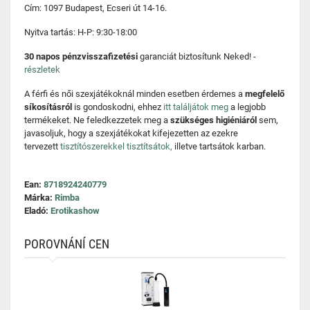
Cím: 1097 Budapest, Ecseri út 14-16.
Nyitva tartás: H-P: 9:30-18:00
30 napos pénzvisszafizetési
garanciát biztosítunk Neked! -
részletek
A férfi és női szexjátékoknál minden esetben érdemes a
megfelelő
síkosításról
is gondoskodni, ehhez
itt találjátok meg
a legjobb
termékeket. Ne feledkezzetek meg a
szükséges higiéniáról
sem,
javasoljuk, hogy a szexjátékokat kifejezetten az ezekre
tervezett
tisztítószerekkel tisztítsátok,
illetve tartsátok karban.
Ean:
8718924240779
Márka:
Rimba
Eladó:
Erotikashow
POROVNÁNÍ CEN