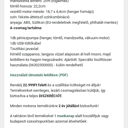
mandzsetta átmérő: 2cm (rugalmas)
tömlő hossza: 22,2cm
vezrélő motor mérete: 18,7 x 4,4cm (henger formájú)
szín: fekete-áttetsző színkombináció
anyaga: ABS, Szilikon (EU-rendeletnek megfelelő, phthalát-mentes)
A csomag tartalma:
1db péniszpumpa (henger, tömlő, mandzsetta, vákuum-motor)
1db USB-töltőkábel
Tisztítási javaslat:
Kímélő szappanos, langyos vízzel alaposan át kell mosni, majd
leöblíteni és hagyni megszáradni. Ajánlott: Speciális tisztítószer
használata (06302500000) - külön rendelhető
Használati útmutató letöltése (PDF)
Rendelj
22.999Ft felett
és a szállítási költséget mi álljuk!
Termékeinket semleges, lezárt csomagolásban küldjük, így
biztosítva a teljes
DISZKRÉCIÓT.
Minden motoros termékünkre
2 év jótállást
biztosítunk!
A raktáron lévő termékeket
1 munkanap
alatt kiszállítjuk vagy
budapesti szexshopunkban azonnal átvehetőek: