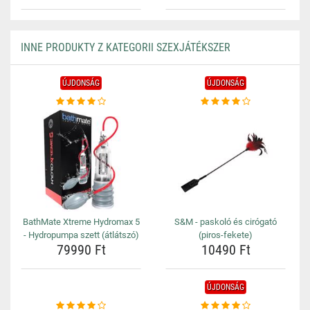
INNE PRODUKTY Z KATEGORII SZEXJÁTÉKSZER
ÚJDONSÁG
ÚJDONSÁG
BathMate Xtreme Hydromax 5
S&M - paskoló és cirógató
- Hydropumpa szett (átlátszó)
(piros-fekete)
79990 Ft
10490 Ft
ÚJDONSÁG