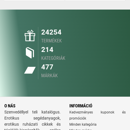
24254
TERMÉKEK
214
KATEGÓRIÁK
477
MÁRKÁK
O NÁS
INFORMÁCIÓ
Szenvedéllyel teli katalógus.
Kedvezményes kuponok és
Erotikus segédanyagok,
promóciók
erotikus ruházati cikkek és
Minden kategória