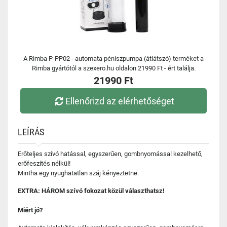
A Rimba P-PP02 - automata péniszpumpa (átlátszó) terméket a
Rimba gyártótól a szexero.hu oldalon 21990 Ft - ért találja.
21990 Ft
Ellenőrizd az elérhetőséget
LEÍRÁS
Erőteljes szívó hatással, egyszerűen, gombnyomással kezelhető,
erőfeszítés nélkül!
Mintha egy nyughatatlan száj kényeztetne.
EXTRA: HÁROM szívó fokozat közül választhatsz!
Miért jó?