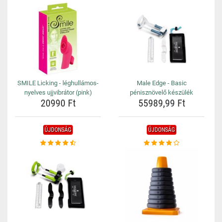
SMILE Licking - léghullámos-
Male Edge - Basic
nyelves ujjvibrátor (pink)
pénisznövelő készülék
20990 Ft
55989,99 Ft
ÚJDONSÁG
ÚJDONSÁG