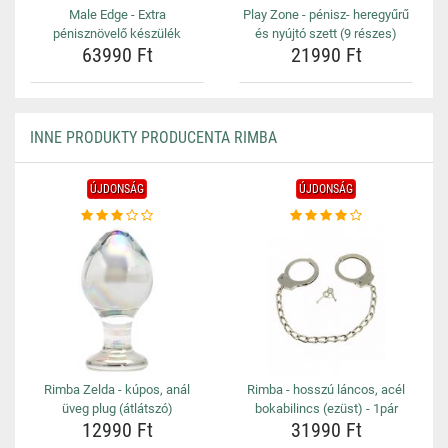
Male Edge - Extra
Play Zone - pénisz- heregyűrű
pénisznövelő készülék
és nyújtó szett (9 részes)
63990 Ft
21990 Ft
INNE PRODUKTY PRODUCENTA RIMBA
ÚJDONSÁG
ÚJDONSÁG
Rimba Zelda - kúpos, anál
Rimba - hosszú láncos, acél
üveg plug (átlátszó)
bokabilincs (ezüst) - 1pár
12990 Ft
31990 Ft