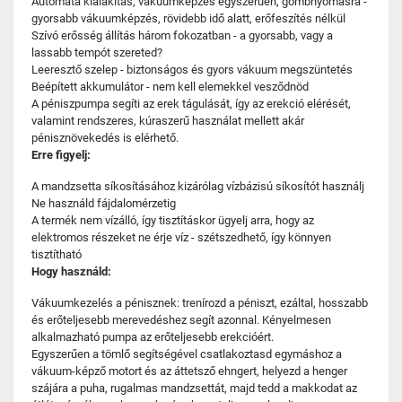
Automata kialakítás, vákuumképzés egyszerűen, gombnyomásra -
gyorsabb vákuumképzés, rövidebb idő alatt, erőfeszítés nélkül
Szívó erősség állítás három fokozatban - a gyorsabb, vagy a
lassabb tempót szereted?
Leeresztő szelep - biztonságos és gyors vákuum megszüntetés
Beépített akkumulátor - nem kell elemekkel vesződnöd
A péniszpumpa segíti az erek tágulását, így az erekció elérését,
valamint rendszeres, kúraszerű használat mellett akár
pénisznövekedés is elérhető.
Erre figyelj:
A mandzsetta síkosításához kizárólag vízbázisú síkosítót használj
Ne használd fájdalomérzetig
A termék nem vízálló, így tisztításkor ügyelj arra, hogy az
elektromos részeket ne érje víz - szétszedhető, így könnyen
tisztítható
Hogy használd:
Vákuumkezelés a pénisznek: trenírozd a péniszt, ezáltal, hosszabb
és erőteljesebb merevedéshez segít azonnal. Kényelmesen
alkalmazható pumpa az erőteljesebb erekcióért.
Egyszerűen a tömlő segítségével csatlakoztasd egymáshoz a
vákuum-képző motort és az áttetsző ehngert, helyezd a henger
szájára a puha, rugalmas mandzsettát, majd tedd a makkodat az