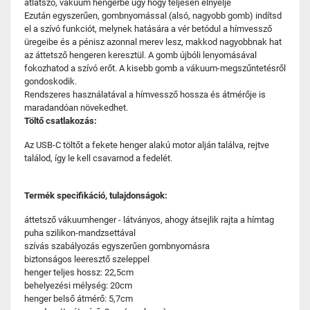
átlátszó, vákuum hengerbe úgy hogy teljesen elnyelje
Ezután egyszerűen, gombnyomással (alsó, nagyobb gomb) indítsd
el a szívó funkciót, melynek hatására a vér betódul a hímvessző
üregeibe és a pénisz azonnal merev lesz, makkod nagyobbnak hat
az áttetsző hengeren keresztül. A gomb újbóli lenyomásával
fokozhatod a szívó erőt. A kisebb gomb a vákuum-megszűntetésről
gondoskodik.
Rendszeres használatával a hímvessző hossza és átmérője is
maradandóan növekedhet.
Töltő csatlakozás:
Az USB-C töltőt a fekete henger alakú motor alján találva, rejtve
találod, így le kell csavarnod a fedelét.
Termék specifikáció, tulajdonságok:
áttetsző vákuumhenger - látványos, ahogy átsejlik rajta a hímtag
puha szilikon-mandzsettával
szívás szabályozás egyszerűen gombnyomásra
biztonságos leeresztő szeleppel
henger teljes hossz: 22,5cm
behelyezési mélység: 20cm
henger belső átmérő: 5,7cm