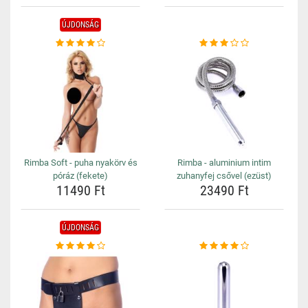
ÚJDONSÁG
Rimba Soft - puha nyakörv és
Rimba - aluminium intim
póráz (fekete)
zuhanyfej csővel (ezüst)
11490 Ft
23490 Ft
ÚJDONSÁG