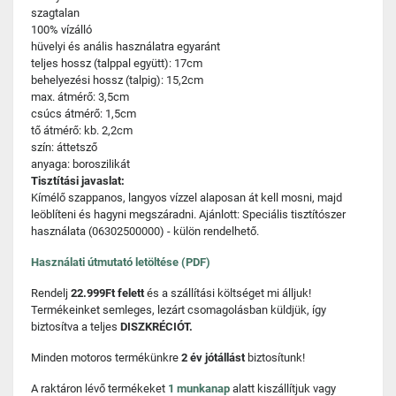
szagtalan
100% vízálló
hüvelyi és anális használatra egyaránt
teljes hossz (talppal együtt): 17cm
behelyezési hossz (talpig): 15,2cm
max. átmérő: 3,5cm
csúcs átmérő: 1,5cm
tő átmérő: kb. 2,2cm
szín: áttetsző
anyaga: boroszilikát
Tisztítási javaslat:
Kímélő szappanos, langyos vízzel alaposan át kell mosni, majd
leöblíteni és hagyni megszáradni. Ajánlott: Speciális tisztítószer
használata (06302500000) - külön rendelhető.
Használati útmutató letöltése (PDF)
Rendelj
22.999Ft felett
és a szállítási költséget mi álljuk!
Termékeinket semleges, lezárt csomagolásban küldjük, így
biztosítva a teljes
DISZKRÉCIÓT.
Minden motoros termékünkre
2 év jótállást
biztosítunk!
A raktáron lévő termékeket
1 munkanap
alatt kiszállítjuk vagy