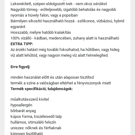
Lekerekített, szépen eldolgozott ívek - nem okoz sérülést
Nagyobb tömeg - erőteljesebb, izgatóbb behatolás és nagyobb
nyomás a hüvely falon, vagy a popsiban
Bármilyen síkosító használható hozzá - szilikonos, vízbázisú, hybrid
egyaránt
Hosszabb, mélyre hatóbb kialakítás
100% vízálló - kádban, medencében, zuhany alatt is használható
EXTRA TIPP:
Az érzéki hatást még tovább fokozhatod, ha hűtőben, vagy hideg
víz alatt lehűtöd, vagy nagyon meleg víz alatt felmelegíted.
Erre figyelj:
minden használat előtt és után alaposan tisztítsd
termék a színe a valóságban eltérhet a fényviszonyok miatt
Termék specifikáció, tulajdonságok:
műalkotásszerű kivitel
hypoallergén
bőrbarát anyag
kúpos forma, kiszélesedő talp
hullámos, stimuláló felszín
uniszex: nőknek és férfiaknak
könnyen tisztítható