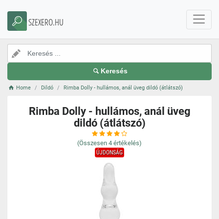
SZEXERO.HU
Keresés
Home
Dildó
Rimba Dolly - hullámos, anál üveg dildó (átlátszó)
Rimba Dolly - hullámos, anál üveg
dildó (átlátszó)
(Összesen
4
értékelés)
ÚJDONSÁG