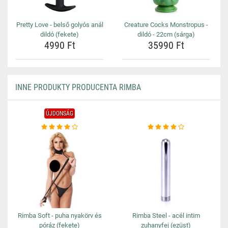
Pretty Love - belső golyós anál
Creature Cocks Monstropus -
dildó (fekete)
dildó - 22cm (sárga)
4990 Ft
35990 Ft
INNE PRODUKTY PRODUCENTA RIMBA
ÚJDONSÁG
Rimba Soft - puha nyakörv és
Rimba Steel - acél intim
póráz (fekete)
zuhanyfej (ezüst)