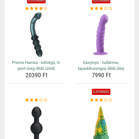
ÚJDONSÁG
ÚJDONSÁG
Prisms Hamsa - kétvégű, G-
Easytoys - hullámos,
pont üveg dildó (zöld)
tapadókorongos dildó (lila)
20390 Ft
7990 Ft
ÚJDONSÁG