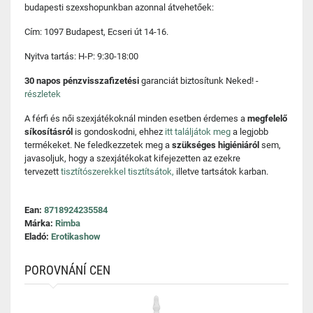
budapesti szexshopunkban azonnal átvehetőek:
Cím: 1097 Budapest, Ecseri út 14-16.
Nyitva tartás: H-P: 9:30-18:00
30 napos pénzvisszafizetési
garanciát biztosítunk Neked! -
részletek
A férfi és női szexjátékoknál minden esetben érdemes a
megfelelő
síkosításról
is gondoskodni, ehhez
itt találjátok meg
a legjobb
termékeket. Ne feledkezzetek meg a
szükséges higiéniáról
sem,
javasoljuk, hogy a szexjátékokat kifejezetten az ezekre
tervezett
tisztítószerekkel tisztítsátok,
illetve tartsátok karban.
Ean:
8718924235584
Márka:
Rimba
Eladó:
Erotikashow
POROVNÁNÍ CEN