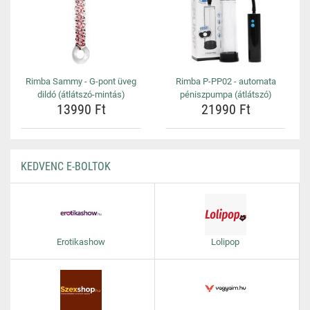
Rimba Sammy - G-pont üveg
Rimba P-PP02 - automata
dildó (átlátszó-mintás)
péniszpumpa (átlátszó)
13990 Ft
21990 Ft
KEDVENC E-BOLTOK
Erotikashow
Lolipop