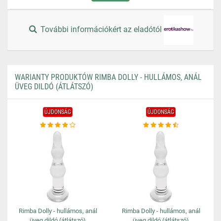
További információkért az eladótól
WARIANTY PRODUKTÓW RIMBA DOLLY - HULLÁMOS, ANÁL
ÜVEG DILDÓ (ÁTLÁTSZÓ)
ÚJDONSÁG
ÚJDONSÁG
Rimba Dolly - hullámos, anál
Rimba Dolly - hullámos, anál
üveg dildó (átlátszó)
üveg dildó (átlátszó)