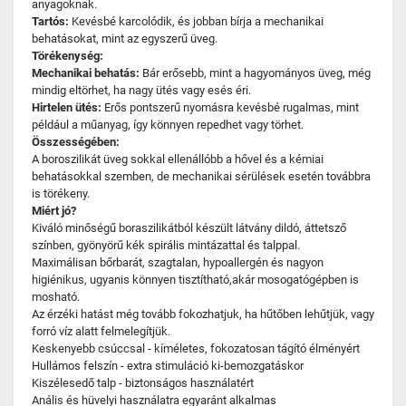
anyagoknak.
Tartós:
Kevésbé karcolódik, és jobban bírja a mechanikai
behatásokat, mint az egyszerű üveg.
Törékenység:
Mechanikai behatás:
Bár erősebb, mint a hagyományos üveg, még
mindig eltörhet, ha nagy ütés vagy esés éri.
Hirtelen ütés:
Erős pontszerű nyomásra kevésbé rugalmas, mint
például a műanyag, így könnyen repedhet vagy törhet.
Összességében:
A boroszilikát üveg sokkal ellenállóbb a hővel és a kémiai
behatásokkal szemben, de mechanikai sérülések esetén továbbra
is törékeny.
Miért jó?
Kiváló minőségű boraszilikátból készült látvány dildó, áttetsző
színben, gyönyörű kék spirális mintázattal és talppal.
Maximálisan bőrbarát, szagtalan, hypoallergén és nagyon
higiénikus, ugyanis könnyen tisztítható,akár mosogatógépben is
mosható.
Az érzéki hatást még tovább fokozhatjuk, ha hűtőben lehűtjük, vagy
forró víz alatt felmelegítjük.
Keskenyebb csúccsal - kíméletes, fokozatosan tágító élményért
Hullámos felszín - extra stimuláció ki-bemozgatáskor
Kiszélesedő talp - biztonságos használatért
Anális és hüvelyi használatra egyaránt alkalmas