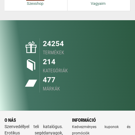
Szexshop
Vagyaim
24254
TERMÉKEK
214
KATEGÓRIÁK
477
MÁRKÁK
O NÁS
INFORMÁCIÓ
Szenvedéllyel teli katalógus.
Kedvezményes kuponok és
Erotikus segédanyagok,
promóciók