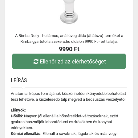
A Rimba Dolly - hullámos, anál üveg dildó (átlátszó) terméket a
Rimba gyártótól a szexero.hu oldalon 9990 Ft - ért találja.
9990 Ft
Ellenőrizd az elérhetőséget
LEÍRÁS
Anatómiai kúpos formájának köszönhetően könyedebb behatolást
tesz lehetővé, a kiszélesedő talp megvéd a becsúszás veszélyétől!
Előnyök:
Hőálló:
Nagyon jól ellenáll a hőmérséklet-változásoknak, ezért
gyakran használják laboratóriumi eszközökben és konyhai
edényekben.
Kémiai ellenállás:
Ellenáll a savaknak, lúgoknak és más vegyi