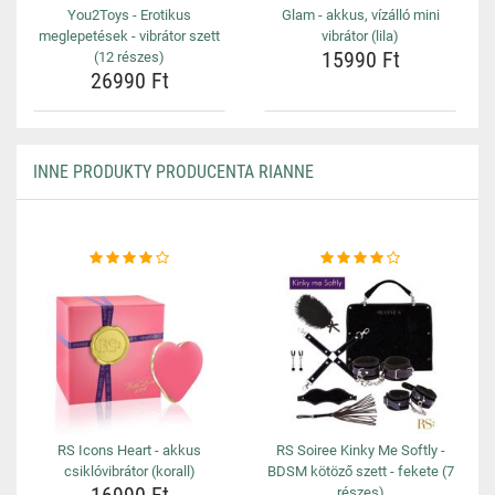
You2Toys - Erotikus
Glam - akkus, vízálló mini
meglepetések - vibrátor szett
vibrátor (lila)
15990 Ft
(12 részes)
26990 Ft
INNE PRODUKTY PRODUCENTA RIANNE
RS Icons Heart - akkus
RS Soiree Kinky Me Softly -
csiklóvibrátor (korall)
BDSM kötöző szett - fekete (7
részes)