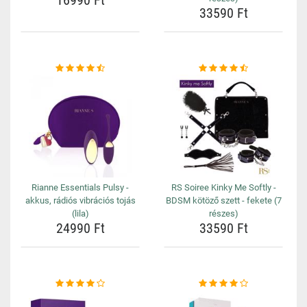
16990 Ft
33590 Ft
Rianne Essentials Pulsy -
RS Soiree Kinky Me Softly -
akkus, rádiós vibrációs tojás
BDSM kötöző szett - fekete (7
(lila)
részes)
24990 Ft
33590 Ft