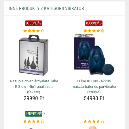
INNE PRODUKTY Z KATEGORII VIBRÁTOR
ÚJDONSÁG
ÚJDONSÁG
A szürke ötven árnyalata Take
Pulse III Duo - akkus
It Slow - 4in1 anál szett
maszturbátor és párvibrátor
(fekete)
(szürke)
29990 Ft
54990 Ft
KEDVEZMÉNY