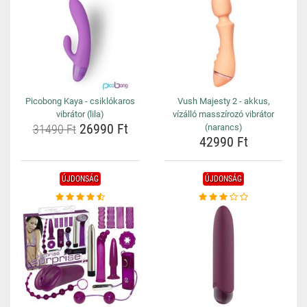
Picobong Kaya - csiklókaros
Vush Majesty 2 - akkus,
vibrátor (lila)
vízálló masszírozó vibrátor
26990 Ft
31490 Ft
(narancs)
42990 Ft
ÚJDONSÁG
ÚJDONSÁG