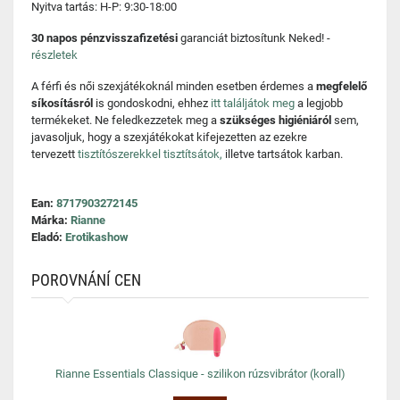
Nyitva tartás: H-P: 9:30-18:00
30 napos pénzvisszafizetési
garanciát biztosítunk Neked! -
részletek
A férfi és női szexjátékoknál minden esetben érdemes a
megfelelő
síkosításról
is gondoskodni, ehhez
itt találjátok meg
a legjobb
termékeket. Ne feledkezzetek meg a
szükséges higiéniáról
sem,
javasoljuk, hogy a szexjátékokat kifejezetten az ezekre
tervezett
tisztítószerekkel tisztítsátok,
illetve tartsátok karban.
Ean:
8717903272145
Márka:
Rianne
Eladó:
Erotikashow
POROVNÁNÍ CEN
Rianne Essentials Classique - szilikon rúzsvibrátor (korall)