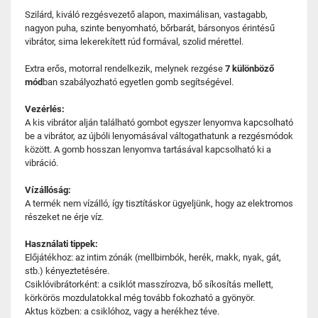
Szilárd, kiváló rezgésvezető alapon, maximálisan, vastagabb,
nagyon puha, szinte benyomható, bőrbarát, bársonyos érintésű
vibrátor, sima lekerekített rúd formával, szolid mérettel.
Extra erős, motorral rendelkezik, melynek rezgése
7 különböző
mód
ban szabályozható egyetlen gomb segítségével.
Vezérlés:
A kis vibrátor alján található gombot egyszer lenyomva kapcsolható
be a vibrátor, az újbóli lenyomásával váltogathatunk a rezgésmódok
között. A gomb hosszan lenyomva tartásával kapcsolható ki a
vibráció.
Vízállóság:
A termék nem vízálló, így tisztításkor ügyeljünk, hogy az elektromos
részeket ne érje víz.
Használati tippek:
Előjátékhoz: az intim zónák (mellbimbók, herék, makk, nyak, gát,
stb.) kényeztetésére.
Csiklóvibrátorként: a csiklót masszírozva, bő síkosítás mellett,
körkörös mozdulatokkal még tovább fokozható a gyönyör.
Aktus közben: a csiklóhoz, vagy a herékhez téve.