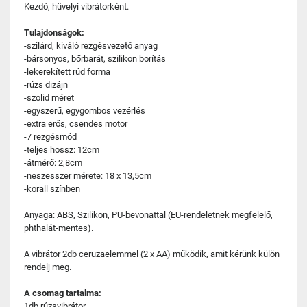
Kezdő, hüvelyi vibrátorként.
Tulajdonságok:
-szilárd, kiváló rezgésvezető anyag
-bársonyos, bőrbarát, szilikon borítás
-lekerekített rúd forma
-rúzs dizájn
-szolid méret
-egyszerű, egygombos vezérlés
-extra erős, csendes motor
-7 rezgésmód
-teljes hossz: 12cm
-átmérő: 2,8cm
-neszesszer mérete: 18 x 13,5cm
-korall színben
Anyaga: ABS, Szilikon, PU-bevonattal (EU-rendeletnek megfelelő,
phthalát-mentes).
A vibrátor 2db ceruzaelemmel (2 x AA) működik, amit kérünk külön
rendelj meg.
A csomag tartalma:
1db rúzsvibrátor