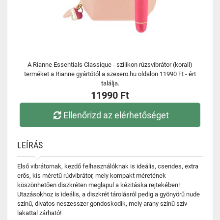
A Rianne Essentials Classique - szilikon rúzsvibrátor (korall)
terméket a Rianne gyártótól a szexero.hu oldalon 11990 Ft - ért
találja.
11990 Ft
Ellenőrizd az elérhetőséget
LEÍRÁS
Első vibrátornak, kezdő felhasználóknak is ideális, csendes, extra
erős, kis méretű rúdvibrátor, mely kompakt méretének
köszönhetően diszkréten meglapul a kézitáska rejtekében!
Utazásokhoz is ideális, a diszkrét tárolásról pedig a gyönyörű nude
színű, divatos neszesszer gondoskodik, mely arany színű szív
lakattal zárható!