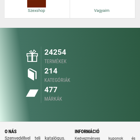
Szexshop
Vagyaim
24254
TERMÉKEK
214
KATEGÓRIÁK
477
MÁRKÁK
O NÁS
INFORMÁCIÓ
Szenvedéllyel teli katalógus.
Kedvezményes kuponok és