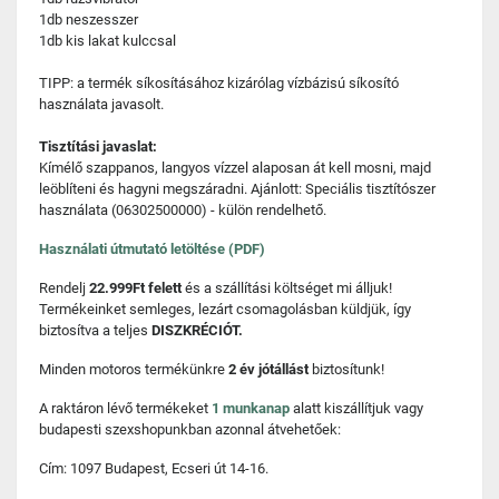
1db neszesszer
1db kis lakat kulccsal
TIPP: a termék síkosításához kizárólag vízbázisú síkosító
használata javasolt.
Tisztítási javaslat:
Kímélő szappanos, langyos vízzel alaposan át kell mosni, majd
leöblíteni és hagyni megszáradni. Ajánlott: Speciális tisztítószer
használata (06302500000) - külön rendelhető.
Használati útmutató letöltése (PDF)
Rendelj
22.999Ft felett
és a szállítási költséget mi álljuk!
Termékeinket semleges, lezárt csomagolásban küldjük, így
biztosítva a teljes
DISZKRÉCIÓT.
Minden motoros termékünkre
2 év jótállást
biztosítunk!
A raktáron lévő termékeket
1 munkanap
alatt kiszállítjuk vagy
budapesti szexshopunkban azonnal átvehetőek:
Cím: 1097 Budapest, Ecseri út 14-16.