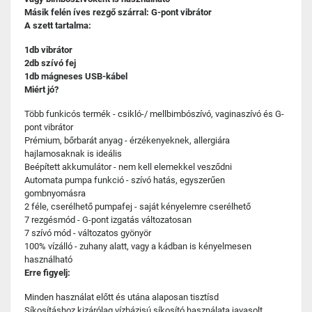
Másik felén íves rezgő szárral: G-pont vibrátor
A szett tartalma:
1db vibrátor
2db szívó fej
1db mágneses USB-kábel
Miért jó?
Több funkicós termék - csikló-/ mellbimbószívó, vaginaszívó és G-
pont vibrátor
Prémium, bőrbarát anyag - érzékenyeknek, allergiára
hajlamosaknak is ideális
Beépített akkumulátor - nem kell elemekkel vesződni
Automata pumpa funkció - szívó hatás, egyszerűen
gombnyomásra
2 féle, cserélhető pumpafej - saját kényelemre cserélhető
7 rezgésmód - G-pont izgatás változatosan
7 szívó mód - változatos gyönyör
100% vízálló - zuhany alatt, vagy a kádban is kényelmesen
használható
Erre figyelj:
Minden használat előtt és utána alaposan tisztísd
Síkosításhoz kizárólag vízbázisú síkosító használata javasolt