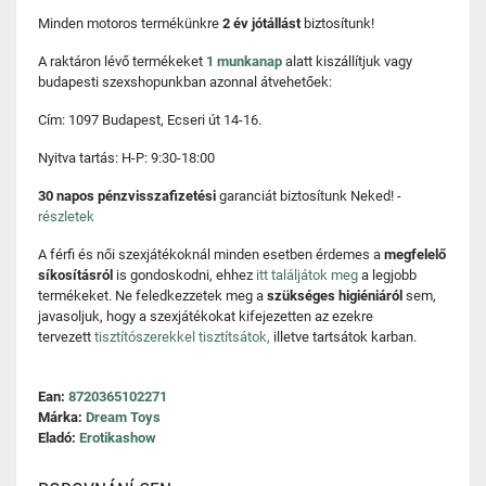
Minden motoros termékünkre
2 év jótállást
biztosítunk!
A raktáron lévő termékeket
1 munkanap
alatt kiszállítjuk vagy
budapesti szexshopunkban azonnal átvehetőek:
Cím: 1097 Budapest, Ecseri út 14-16.
Nyitva tartás: H-P: 9:30-18:00
30 napos pénzvisszafizetési
garanciát biztosítunk Neked! -
részletek
A férfi és női szexjátékoknál minden esetben érdemes a
megfelelő
síkosításról
is gondoskodni, ehhez
itt találjátok meg
a legjobb
termékeket. Ne feledkezzetek meg a
szükséges higiéniáról
sem,
javasoljuk, hogy a szexjátékokat kifejezetten az ezekre
tervezett
tisztítószerekkel tisztítsátok,
illetve tartsátok karban.
Ean:
8720365102271
Márka:
Dream Toys
Eladó:
Erotikashow