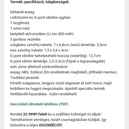
Termék specifikáció, tulajdonságok:
bőrbarát anyag
csiklószívó és G-pont vibrátor egyben
7 rezgőmód
7 szívó mód
beépített akkumulátor (Li-Ion 500 mAh)
3 gombos vezérlés
szögletes szívófej mérete: 7 x 6,8cm, belső átmérője: 5,5cm
íves szívófej mérete: 7,5 x 5,8 x 4cm
G-pont vibrátor behelyezhető hossza (vezérlőig): 13,7cm
G-pont vibrtor átmérője: 2,5-3,3cm (fejnél a legvasatagabb)
szín: piros-áttetsző színkombináció
anyag: ABS, Szilikon (EU-rendeletnek megfelelő, phthalát-mentes)
Tisztítási javaslat:
Kímélő szappanos, langyos vízzel alaposan át kell mosni, majd
leöblíteni és hagyni megszáradni. Ajánlott speciális termék
fertőtlenítő használata - külön rendelhető.
Használati útmutató letöltése (PDF)
Rendelj
22.999Ft felett
és a szállítási költséget mi álljuk!
Termékeinket semleges, lezárt csomagolásban küldjük, így
biztosítva a teljes
DISZKRÉCIÓT.