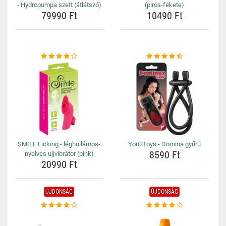
- Hydropumpa szett (átlátszó)
(piros-fekete)
79990 Ft
10490 Ft
SMILE Licking - léghullámos-
You2Toys - Domina gyűrű
8590 Ft
nyelves ujjvibrátor (pink)
20990 Ft
ÚJDONSÁG
ÚJDONSÁG