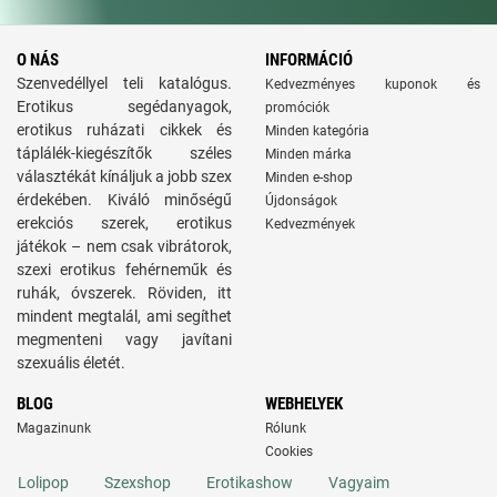
O NÁS
INFORMÁCIÓ
Szenvedéllyel teli katalógus.
Kedvezményes kuponok és
Erotikus segédanyagok,
promóciók
erotikus ruházati cikkek és
Minden kategória
táplálék-kiegészítők széles
Minden márka
választékát kínáljuk a jobb szex
Minden e-shop
érdekében. Kiváló minőségű
Újdonságok
erekciós szerek, erotikus
Kedvezmények
játékok – nem csak vibrátorok,
szexi erotikus fehérneműk és
ruhák, óvszerek. Röviden, itt
mindent megtalál, ami segíthet
megmenteni vagy javítani
szexuális életét.
BLOG
WEBHELYEK
Magazinunk
Rólunk
Cookies
Lolipop
Szexshop
Erotikashow
Vagyaim