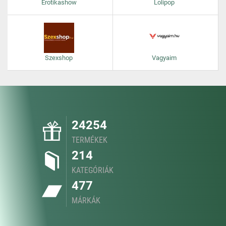
Erotikashow
Lolipop
Szexshop
Vagyaim
24254
TERMÉKEK
214
KATEGÓRIÁK
477
MÁRKÁK