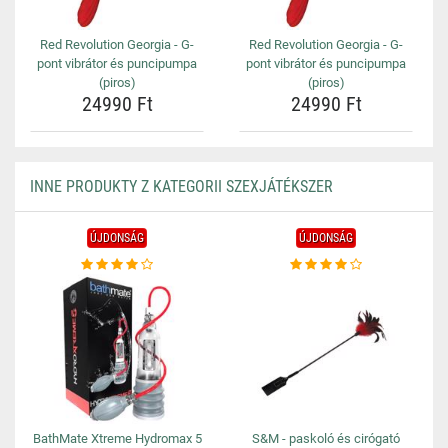
Red Revolution Georgia - G-
Red Revolution Georgia - G-
pont vibrátor és puncipumpa
pont vibrátor és puncipumpa
(piros)
(piros)
24990 Ft
24990 Ft
INNE PRODUKTY Z KATEGORII SZEXJÁTÉKSZER
ÚJDONSÁG
ÚJDONSÁG
BathMate Xtreme Hydromax 5
S&M - paskoló és cirógató