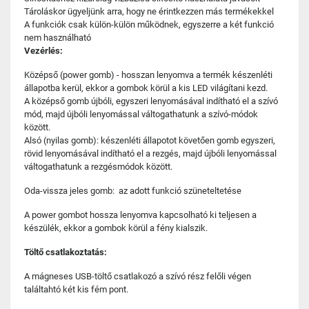
Tároláskor ügyeljünk arra, hogy ne érintkezzen más termékekkel
A funkciók csak külön-külön működnek, egyszerre a két funkció
nem használható
Vezérlés:
Középső (power gomb) - hosszan lenyomva a termék készenléti
állapotba kerül, ekkor a gombok körül a kis LED világítani kezd.
A középső gomb újbóli, egyszeri lenyomásával indítható el a szívó
mód, majd újbóli lenyomással váltogathatunk a szívó-módok
között.
Alsó (nyilas gomb): készenléti állapotot követően gomb egyszeri,
rövid lenyomásával indítható el a rezgés, majd újbóli lenyomással
váltogathatunk a rezgésmódok között.
Oda-vissza jeles gomb: az adott funkció szüneteltetése
A power gombot hossza lenyomva kapcsolható ki teljesen a
készülék, ekkor a gombok körül a fény kialszik.
Töltő csatlakoztatás:
A mágneses USB-töltő csatlakozó a szívó rész felőli végen
találtahtó két kis fém pont.