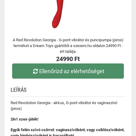
A Red Revolution Georgia - G-pont vibrátor és puncipumpa (piros)
terméket a Dream Toys gyártótól a szexero.hu oldalon 24990 Ft -
ért találja.
24990 Ft
Ellenőrizd az elérhetőséget
LEÍRÁS
Red Revolution Georgia - akkus, G-pont vibrátor és vaginaszívó
(piros)
2in1 szex-játék!
Egyik felén szívó csőrrel: vaginaszívőként, vagy csiklószívóként,
vagy bimbószívóként is használható