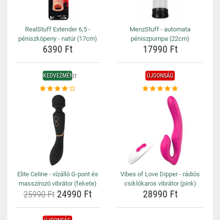
RealStuff Extender 6,5 -
MenzStuff - automata
péniszköpeny - natúr (17cm)
péniszpumpa (22cm)
6390 Ft
17990 Ft
KEDVEZMÉNY
ÚJDONSÁG
Elite Celine - vízálló G-pont és
Vibes of Love Dipper - rádiós
masszírozó vibrátor (fekete)
csiklókaros vibrátor (pink)
24990 Ft
28990 Ft
25990 Ft