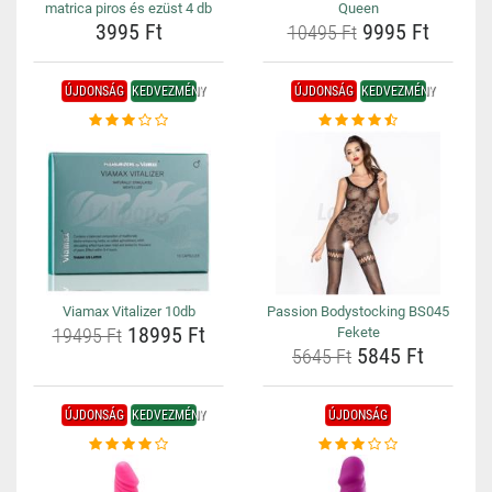
matrica piros és ezüst 4 db
Queen
3995 Ft
9995 Ft
10495 Ft
ÚJDONSÁG
KEDVEZMÉNY
ÚJDONSÁG
KEDVEZMÉNY
Viamax Vitalizer 10db
Passion Bodystocking BS045
18995 Ft
19495 Ft
Fekete
5845 Ft
5645 Ft
ÚJDONSÁG
KEDVEZMÉNY
ÚJDONSÁG