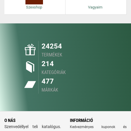
Szexshop
Vagyaim
24254
TERMÉKEK
214
KATEGÓRIÁK
477
MÁRKÁK
O NÁS
INFORMÁCIÓ
Szenvedéllyel teli katalógus.
Kedvezményes kuponok és