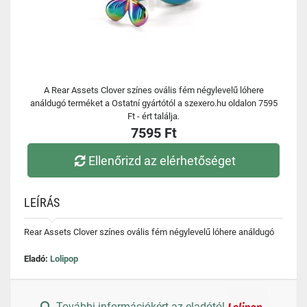
A Rear Assets Clover színes ovális fém négylevelű lóhere
análdugó terméket a Ostatní gyártótól a szexero.hu oldalon 7595
Ft - ért találja.
7595 Ft
Ellenőrizd az elérhetőséget
LEÍRÁS
Rear Assets Clover színes ovális fém négylevelű lóhere análdugó
Eladó:
Lolipop
További információkért az eladótól