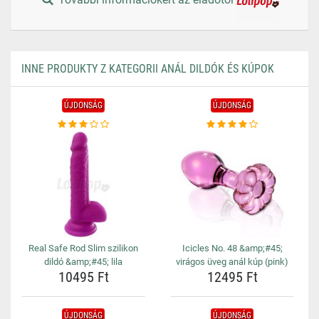
INNE PRODUKTY Z KATEGORII ANÁL DILDÓK ÉS KÚPOK
ÚJDONSÁG
ÚJDONSÁG
Real Safe Rod Slim szilikon
Icicles No. 48 &amp;#45;
dildó &amp;#45; lila
virágos üveg anál kúp (pink)
10495 Ft
12495 Ft
ÚJDONSÁG
ÚJDONSÁG