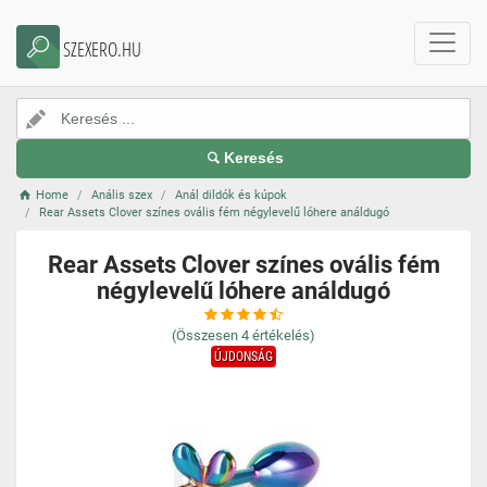
SZEXERO.HU
Keresés
Home
Anális szex
Anál dildók és kúpok
Rear Assets Clover színes ovális fém négylevelű lóhere análdugó
Rear Assets Clover színes ovális fém
négylevelű lóhere análdugó
(Összesen
4
értékelés)
ÚJDONSÁG