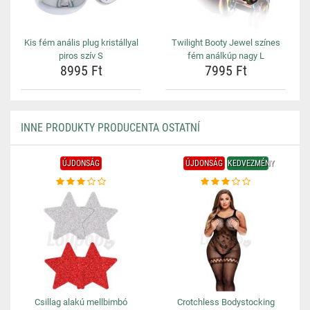
Kis fém anális plug kristállyal
Twilight Booty Jewel színes
piros szív S
fém análkúp nagy L
8995 Ft
7995 Ft
INNE PRODUKTY PRODUCENTA OSTATNÍ
ÚJDONSÁG
ÚJDONSÁG
KEDVEZMÉNY
Csillag alakú mellbimbó
Crotchless Bodystocking