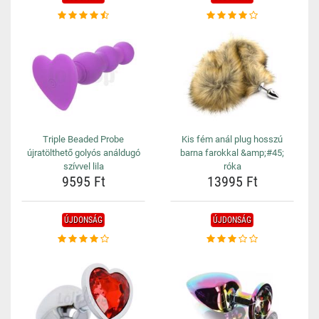
Triple Beaded Probe
Kis fém anál plug hosszú
újratölthető golyós análdugó
barna farokkal &amp;#45;
szívvel lila
róka
9595 Ft
13995 Ft
ÚJDONSÁG
ÚJDONSÁG