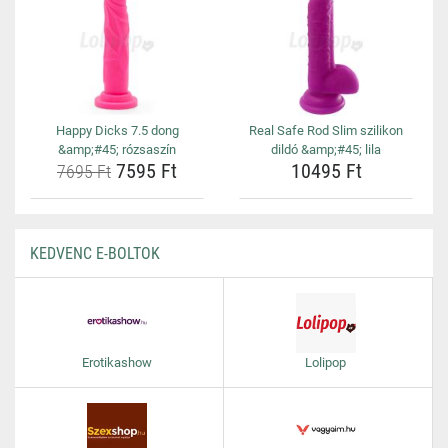
Happy Dicks 7.5 dong
Real Safe Rod Slim szilikon
&amp;#45; rózsaszín
dildó &amp;#45; lila
7595 Ft
10495 Ft
7695 Ft
KEDVENC E-BOLTOK
Erotikashow
Lolipop