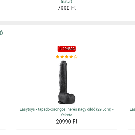
(natúr)
7990 Ft
DÓ
ÚJDONSÁG
Easytoys - tapadókorongos, herés nagy dildó (29,5cm) -
Eas
fekete
20990 Ft