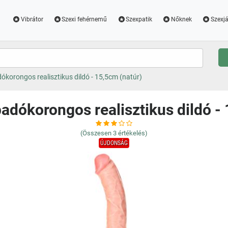
Vibrátor
Szexi fehérnemű
Szexpatik
Nőknek
Szexjá
ókorongos realisztikus dildó - 15,5cm (natúr)
adókorongos realisztikus dildó -
(Összesen
3
értékelés)
ÚJDONSÁG