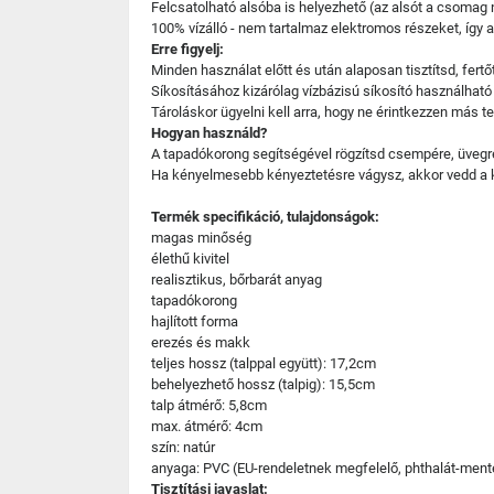
Felcsatolható alsóba is helyezhető (az alsót a csomag
100% vízálló - nem tartalmaz elektromos részeket, így a
Erre figyelj:
Minden használat előtt és után alaposan tisztítsd, fertő
Síkosításához kizárólag vízbázisú síkosító használható
Tároláskor ügyelni kell arra, hogy ne érintkezzen más 
Hogyan használd?
A tapadókorong segítségével rögzítsd csempére, üvegre v
Ha kényelmesebb kényeztetésre vágysz, akkor vedd a k
Termék specifikáció, tulajdonságok:
magas minőség
élethű kivitel
realisztikus, bőrbarát anyag
tapadókorong
hajlított forma
erezés és makk
teljes hossz (talppal együtt): 17,2cm
behelyezhető hossz (talpig): 15,5cm
talp átmérő: 5,8cm
max. átmérő: 4cm
szín: natúr
anyaga: PVC (EU-rendeletnek megfelelő, phthalát-ment
Tisztítási javaslat: