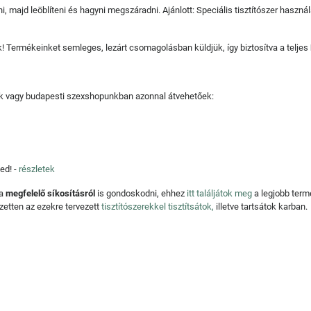
, majd leöblíteni és hagyni megszáradni. Ajánlott: Speciális tisztítószer haszná
juk! Termékeinket semleges, lezárt csomagolásban küldjük, így biztosítva a teljes
tjuk vagy budapesti szexshopunkban azonnal átvehetőek:
ed! -
részletek
 a
megfelelő síkosításról
is gondoskodni, ehhez
itt találjátok meg
a legjobb ter
zetten az ezekre tervezett
tisztítószerekkel tisztítsátok,
illetve tartsátok karban.