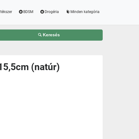
tékszer
BDSM
Drogéria
Minden kategória
Keresés
 15,5cm (natúr)