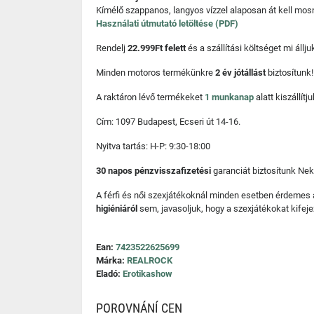
Kímélő szappanos, langyos vízzel alaposan át kell mosni
Használati útmutató letöltése (PDF)
Rendelj
22.999Ft felett
és a szállítási költséget mi áll
Minden motoros termékünkre
2 év jótállást
biztosítunk!
A raktáron lévő termékeket
1 munkanap
alatt kiszállí
Cím: 1097 Budapest, Ecseri út 14-16.
Nyitva tartás: H-P: 9:30-18:00
30 napos pénzvisszafizetési
garanciát biztosítunk Nek
A férfi és női szexjátékoknál minden esetben érdemes
higiéniáról
sem, javasoljuk, hogy a szexjátékokat kifeje
Ean:
7423522625699
Márka:
REALROCK
Eladó:
Erotikashow
POROVNÁNÍ CEN