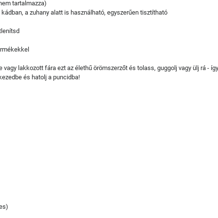
 nem tartalmazza)
 kádban, a zuhany alatt is használható, egyszerűen tisztítható
tlenítsd
termékekkel
agy lakkozott fára ezt az élethű örömszerzőt és tolass, guggolj vagy ülj rá - í
ezedbe és hatolj a puncidba!
es)