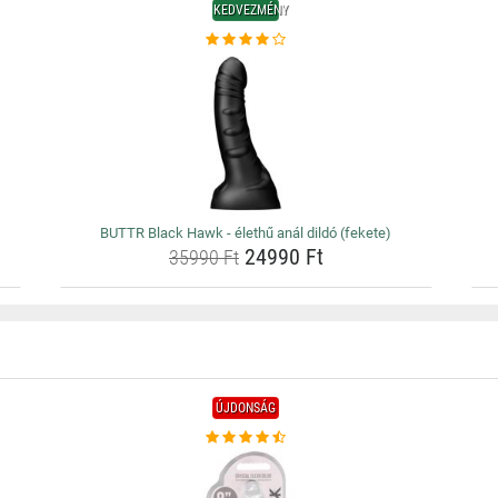
KEDVEZMÉNY
BUTTR Black Hawk - élethű anál dildó (fekete)
24990 Ft
35990 Ft
ÚJDONSÁG