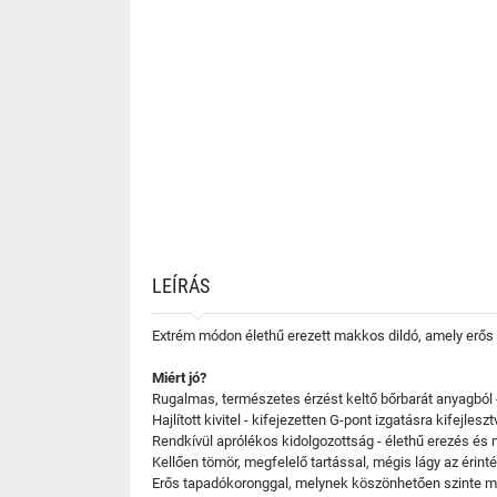
LEÍRÁS
Extrém módon élethű erezett makkos dildó, amely erős t
Miért jó?
Rugalmas, természetes érzést keltő bőrbarát anyagból 
Hajlított kivitel - kifejezetten G-pont izgatásra kifejleszt
Rendkívül aprólékos kidolgozottság - élethű erezés és
Kellően tömör, megfelelő tartással, mégis lágy az érinté
Erős tapadókoronggal, melynek köszönhetően szinte min