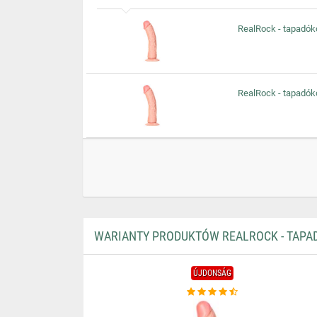
RealRock - tapadóko
RealRock - tapadóko
WARIANTY PRODUKTÓW REALROCK - TAPAD
ÚJDONSÁG