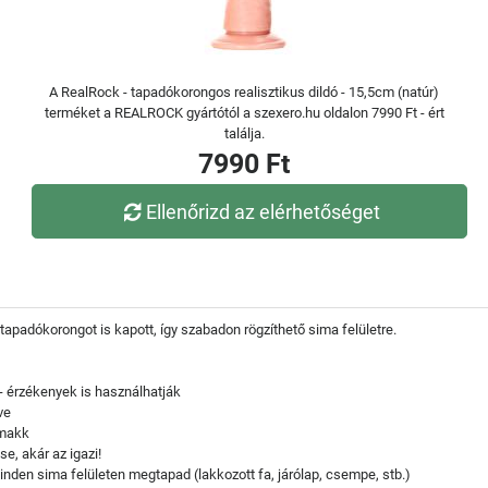
A RealRock - tapadókorongos realisztikus dildó - 15,5cm (natúr)
terméket a REALROCK gyártótól a szexero.hu oldalon 7990 Ft - ért
találja.
7990 Ft
Ellenőrizd az elérhetőséget
apadókorongot is kapott, így szabadon rögzíthető sima felületre.
- érzékenyek is használhatják
ve
 makk
se, akár az igazi!
den sima felületen megtapad (lakkozott fa, járólap, csempe, stb.)