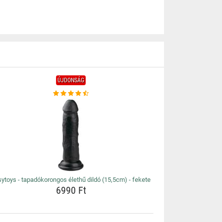
ÚJDONSÁG
ytoys - tapadókorongos élethű dildó (15,5cm) - fekete
6990 Ft