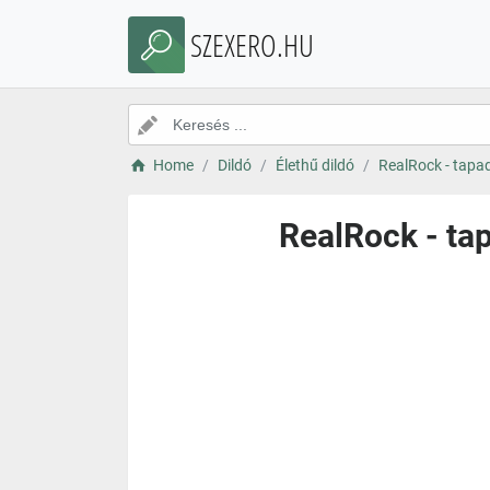
SZEXERO.HU
Home
Dildó
Élethű dildó
RealRock - tapad
RealRock - tap