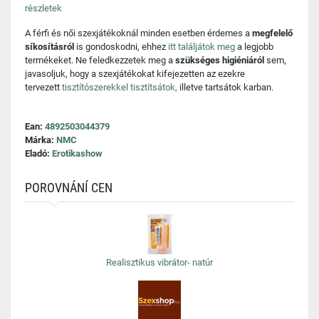
részletek
A férfi és női szexjátékoknál minden esetben érdemes a
megfelelő
síkosításról
is gondoskodni, ehhez
itt találjátok meg
a legjobb
termékeket. Ne feledkezzetek meg a
szükséges higiéniáról
sem,
javasoljuk, hogy a szexjátékokat kifejezetten az ezekre
tervezett
tisztítószerekkel tisztítsátok,
illetve tartsátok karban.
Ean:
4892503044379
Márka:
NMC
Eladó:
Erotikashow
POROVNÁNÍ CEN
Realisztikus vibrátor- natúr