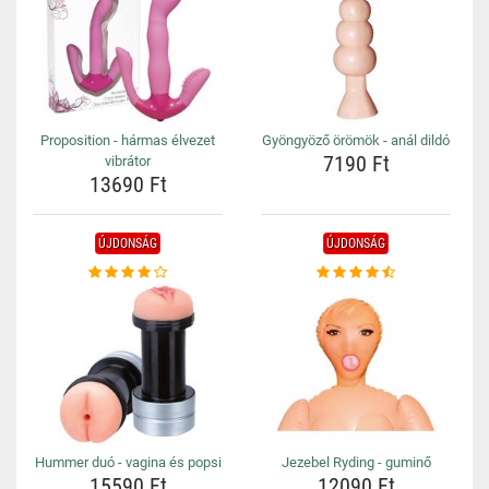
Proposition - hármas élvezet
Gyöngyöző örömök - anál dildó
7190 Ft
vibrátor
13690 Ft
ÚJDONSÁG
ÚJDONSÁG
Hummer duó - vagina és popsi
Jezebel Ryding - guminő
15590 Ft
12090 Ft