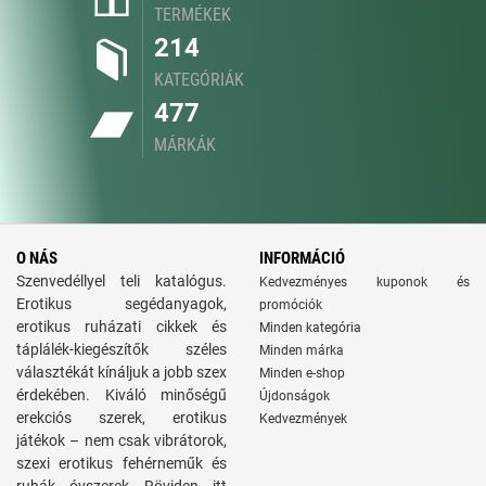
TERMÉKEK
214
KATEGÓRIÁK
477
MÁRKÁK
O NÁS
INFORMÁCIÓ
Szenvedéllyel teli katalógus.
Kedvezményes kuponok és
Erotikus segédanyagok,
promóciók
erotikus ruházati cikkek és
Minden kategória
táplálék-kiegészítők széles
Minden márka
választékát kínáljuk a jobb szex
Minden e-shop
érdekében. Kiváló minőségű
Újdonságok
erekciós szerek, erotikus
Kedvezmények
játékok – nem csak vibrátorok,
szexi erotikus fehérneműk és