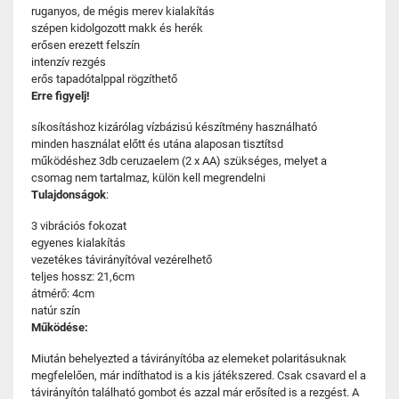
ruganyos, de mégis merev kialakítás
szépen kidolgozott makk és herék
erősen erezett felszín
intenzív rezgés
erős tapadótalppal rögzíthető
Erre figyelj!
síkosításhoz kizárólag vízbázisú készítmény használható
minden használat előtt és utána alaposan tisztítsd
működéshez 3db ceruzaelem (2 x AA) szükséges, melyet a
csomag nem tartalmaz, külön kell megrendelni
Tulajdonságok
:
3 vibrációs fokozat
egyenes kialakítás
vezetékes távirányítóval vezérelhető
teljes hossz: 21,6cm
átmérő: 4cm
natúr szín
Működése:
Miután behelyezted a távirányítóba az elemeket polaritásuknak
megfelelően, már indíthatod is a kis játékszered. Csak csavard el a
távirányítón található gombot és azzal már erősíted is a rezgést. A