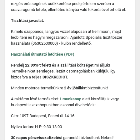
rezgés erősségének csökkentése pedig értelem szerűen a
csavarógomb lefelé, ellentétes irányba való tekerésével érhető el.
Tisztítási javaslat:
Kímélő szappanos, langyos vízzel alaposan át kell mosni, majd
leöblíteni és hagyni megszáradni. Ajánlott: Speciális tisztítószer
használata (06302500000) - külön rendelhető.
Használati útmutató letöltése (PDF)
Rendelj
22.999Ft felett
és a szállítási költséget mi álljuk!
Termékeinket semleges, lezárt csomagolásban küldjük, így
biztosítva a teljes
DISZKRÉCIÓT.
Minden motoros termékünkre
2 év jótállást
biztosítunk!
A raktáron lévő termékeket
1 munkanap
alatt kiszállítjuk vagy
budapesti szexshopunkban azonnal átvehetőek:
Cím: 1097 Budapest, Ecseri út 14-16.
Nyitva tartás: H-P: 9:30-18:00
30 napos pénzvisszafizetési
garanciát biztosítunk Neked! -