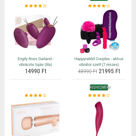
Engily Ross Garland -
Happyrabbit Couples - akkus
vibrációs tojás (lila)
vibrátor szett (7 részes)
14990 Ft
21995 Ft
48990 Ft
KEDVEZMÉNY