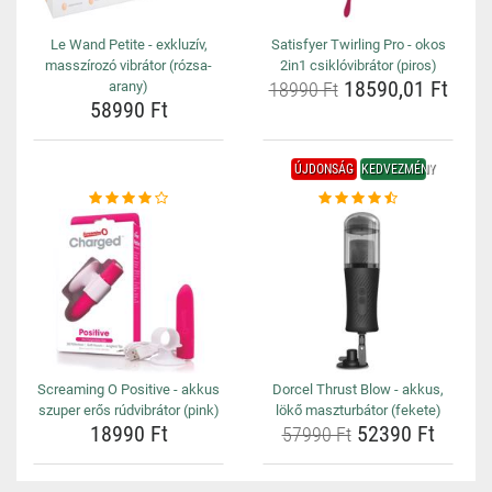
Le Wand Petite - exkluzív,
Satisfyer Twirling Pro - okos
masszírozó vibrátor (rózsa-
2in1 csiklóvibrátor (piros)
18590,01 Ft
arany)
18990 Ft
58990 Ft
ÚJDONSÁG
KEDVEZMÉNY
Screaming O Positive - akkus
Dorcel Thrust Blow - akkus,
szuper erős rúdvibrátor (pink)
lökő maszturbátor (fekete)
18990 Ft
52390 Ft
57990 Ft