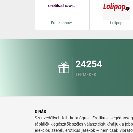
Erotikashow
Lolipop
24254
TERMÉKEK
O NÁS
Szenvedéllyel teli katalógus. Erotikus segédanyag
táplálék-kiegészítők széles választékát kínáljuk a jo
erekciós szerek, erotikus játékok – nem csak vibráto