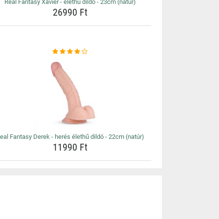
Real Fantasy Xavier - élethű dildó - 23cm (natúr)
26990 Ft
eal Fantasy Derek - herés élethű dildó - 22cm (natúr)
11990 Ft