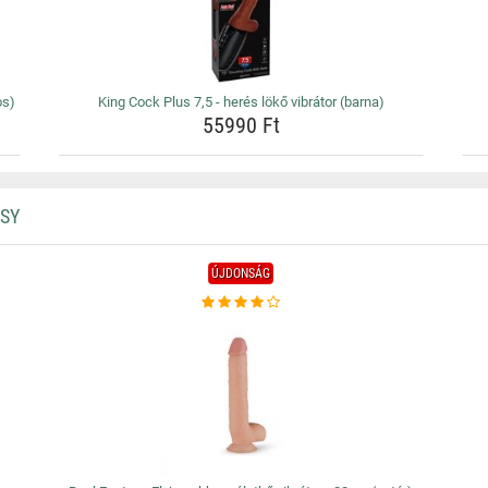
os)
King Cock Plus 7,5 - herés lökő vibrátor (barna)
55990 Ft
SY
ÚJDONSÁG