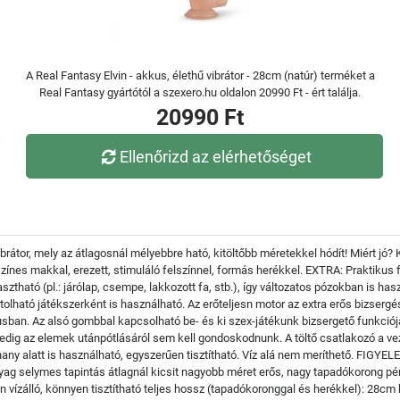
A Real Fantasy Elvin - akkus, élethű vibrátor - 28cm (natúr) terméket a
Real Fantasy gyártótól a szexero.hu oldalon 20990 Ft - ért találja.
20990 Ft
Ellenőrizd az elérhetőséget
ibrátor, mely az átlagosnál mélyebbre ható, kitöltőbb méretekkel hódít! Miért j
ínes makkal, erezett, stimuláló felszínnel, formás herékkel. EXTRA: Praktikus f
tható (pl.: járólap, csempe, lakkozott fa, stb.), így változatos pózokban is has
tolható játékszerként is használható. Az erőteljesn motor az extra erős bizsergé
musban. Az alsó gombbal kapcsolható be- és ki szex-játékunk bizsergető funkció
dig az elemek utánpótlásáról sem kell gondoskodnunk. A töltő csatlakozó a vezet
ny alatt is használható, egyszerűen tisztítható. Víz alá nem meríthető. FIGYELEM:
 anyag selymes tapintás átlagnál kicsit nagyobb méret erős, nagy tapadókorong 
n vízálló, könnyen tisztítható teljes hossz (tapadókoronggal és herékkel): 28cm