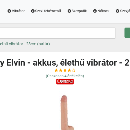
Vibrátor
Szexi fehérnemű
Szexpatik
Nőknek
Szexjá
lethű vibrátor - 28cm (natúr)
y Elvin - akkus, élethű vibrátor - 
(Összesen
4
értékelés)
ÚJDONSÁG