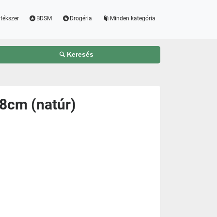
tékszer
BDSM
Drogéria
Minden kategória
Keresés
28cm (natúr)