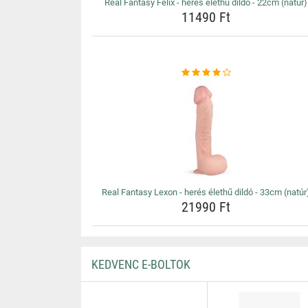
Real Fantasy Felix - herés élethű dildó - 22cm (natúr)
11490 Ft
Real Fantasy Lexon - herés élethű dildó - 33cm (natúr
21990 Ft
KEDVENC E-BOLTOK