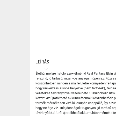
LEÍRÁS
Élethű, mélyre hatoló szex-élmény! Real Fantasy Elvin v
felszínű, jó tartású, ruganyos anyagú műpénisz. Rózsasz
köszönhetően minden sima felületre könnyedén feltapasz
hogy univerzális alsóba helyezve (nem tartozék), felcsa
vezetékes távirányítóval vezérelhető 10 különböző rit
között. Az újratölthető akkumulátornak köszönhetően pe
termék mérsékelten vízálló, csupán cseppálló, így a zuha
hogy ne érje víz. Tulajdonságok: ruganyos, jó tartású
távirányító USB-ről újratölthető akkumulátor mérsékelte