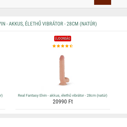
N - AKKUS, ÉLETHŰ VIBRÁTOR - 28CM (NATÚR)
ÚJDONSÁG
r)
Real Fantasy Elvin - akkus, élethű vibrátor - 28cm (natúr)
20990 Ft