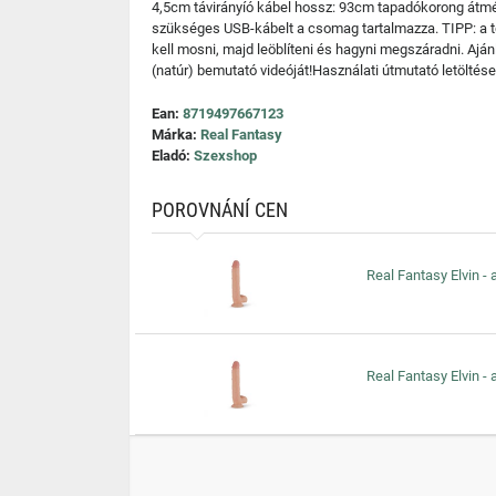
4,5cm távirányíó kábel hossz: 93cm tapadókorong átmér
szükséges USB-kábelt a csomag tartalmazza. TIPP: a ter
kell mosni, majd leöblíteni és hagyni megszáradni. Aján
(natúr) bemutató videóját!Használati útmutató letöltés
Ean:
8719497667123
Márka:
Real Fantasy
Eladó:
Szexshop
POROVNÁNÍ CEN
Real Fantasy Elvin - 
Real Fantasy Elvin - 