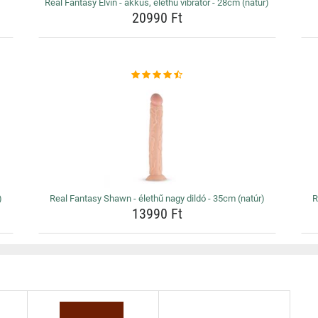
Real Fantasy Elvin - akkus, élethű vibrátor - 28cm (natúr)
20990 Ft
)
Real Fantasy Shawn - élethű nagy dildó - 35cm (natúr)
R
13990 Ft