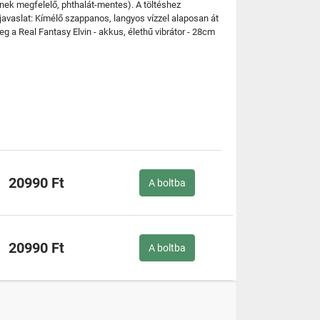
nek megfelelő, phthalát-mentes). A töltéshez
javaslat: Kímélő szappanos, langyos vízzel alaposan át
g a Real Fantasy Elvin - akkus, élethű vibrátor - 28cm
20990 Ft
A boltba
20990 Ft
A boltba