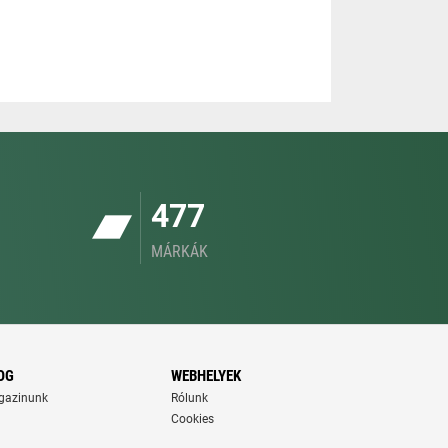
477
MÁRKÁK
OG
WEBHELYEK
gazinunk
Rólunk
Cookies