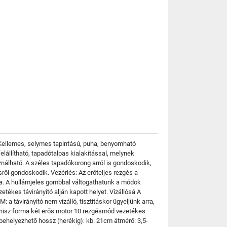
ó? Kellemes, selymes tapintású, puha, benyomható
elállítható, tapadótalpas kialakítással, melynek
ználható. A széles tapadókorong arról is gondoskodik,
sről gondoskodik. Vezérlés: Az erőteljes rezgés a
ja. A hullámjeles gombbal váltogathatunk a módok
ékes távirányító alján kapott helyet. Vízállósá A
 a távirányító nem vízálló, tisztításkor ügyeljünk arra,
pénisz forma két erős motor 10 rezgésmód vezetékes
 behelyezhető hossz (herékig): kb. 21cm átmérő: 3,5-