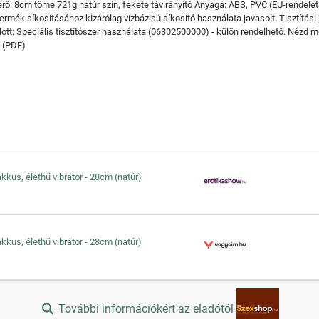
ő: 8cm töme 721g natúr szín, fekete távirányító Anyaga: ABS, PVC (EU-rendelet
mék síkosításához kizárólag vízbázisú síkosító használata javasolt. Tisztítási 
lott: Speciális tisztítószer használata (06302500000) - külön rendelhető. Nézd me
e (PDF)
akkus, élethű vibrátor - 28cm (natúr)
akkus, élethű vibrátor - 28cm (natúr)
További információkért az eladótól