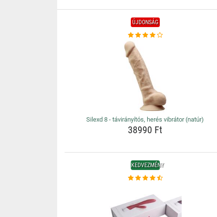
ÚJDONSÁG
Silexd 8 - távirányítós, herés vibrátor (natúr)
38990 Ft
KEDVEZMÉNY