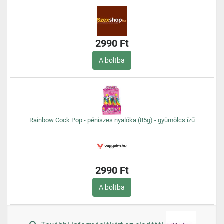
2990 Ft
A boltba
Rainbow Cock Pop - péniszes nyalóka (85g) - gyümölcs ízű
2990 Ft
A boltba