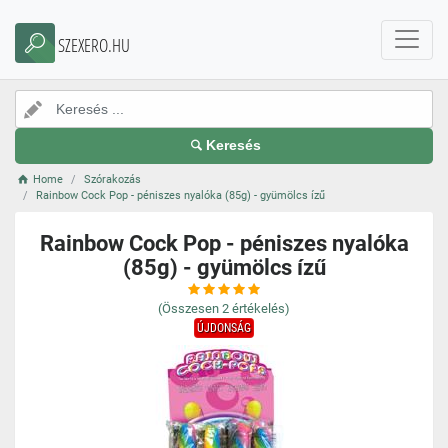
SZEXERO.HU
Keresés
Home
Szórakozás
Rainbow Cock Pop - péniszes nyalóka (85g) - gyümölcs ízű
Rainbow Cock Pop - péniszes nyalóka
(85g) - gyümölcs ízű
(Összesen
2
értékelés)
ÚJDONSÁG