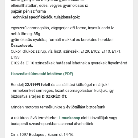
ellenállhatatlan, édes, vegyes gyümölcsös íz
pajzán pénisz forma
Technikai specifikációk, tulajdonságok:
egyszerű csomagolás, vágygerjesztő forma, ínycsiklandó íz
nettó tömeg: 85g
gyümölcsös nyalóka, formált makkal és kerekded herékkel
Összetevők:
Cukor, Glükóz szirup, víz, liszt, színezék: E129, E102, E110, E171,
E133.
E102 és E110 színezékek hatással lehetnek a gyerekek figyelmére!
Használati útmutató letöltése (PDF)
Rendelj
22.999Ft felett
és a szállítási költséget mi álljuk!
Termékeinket semleges, lezárt csomagolásban küldjük, így
biztosítva a teljes
DISZKRÉCIÓT.
Minden motoros termékünkre
2 év jótállást
biztosítunk!
A raktáron lévő termékeket
1 munkanap
alatt kiszállítjuk vagy
budapesti szexshopunkban azonnal átvehetőek:
Cím: 1097 Budapest, Ecseri út 14-16.