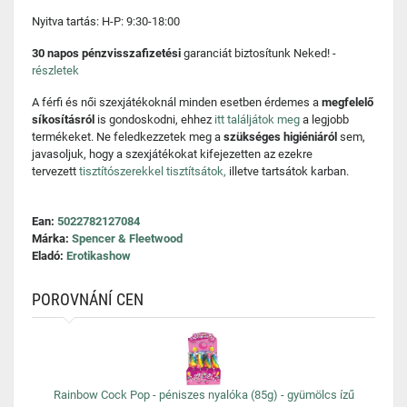
Nyitva tartás: H-P: 9:30-18:00
30 napos pénzvisszafizetési
garanciát biztosítunk Neked! -
részletek
A férfi és női szexjátékoknál minden esetben érdemes a
megfelelő
síkosításról
is gondoskodni, ehhez
itt találjátok meg
a legjobb
termékeket. Ne feledkezzetek meg a
szükséges higiéniáról
sem,
javasoljuk, hogy a szexjátékokat kifejezetten az ezekre
tervezett
tisztítószerekkel tisztítsátok,
illetve tartsátok karban.
Ean:
5022782127084
Márka:
Spencer & Fleetwood
Eladó:
Erotikashow
POROVNÁNÍ CEN
Rainbow Cock Pop - péniszes nyalóka (85g) - gyümölcs ízű