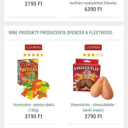
2190 Ft
testhám nyakpánttal (fekete)
6390 Ft
INNE PRODUKTY PRODUCENTA SPENCER & FLEETWOOD
ÚJDONSÁG
ÚJDONSÁG
Gumicukor - pénisz alakú
Stressticles - stresszlabda -
(150g)
herék (natúr)
3190 Ft
3790 Ft