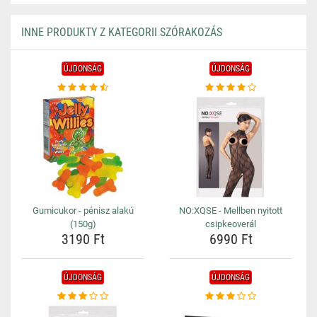
INNE PRODUKTY Z KATEGORII SZÓRAKOZÁS
ÚJDONSÁG
ÚJDONSÁG
Gumicukor - pénisz alakú
NO:XQSE - Mellben nyitott
(150g)
csipkeoverál
3190 Ft
6990 Ft
ÚJDONSÁG
ÚJDONSÁG