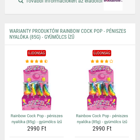
További információkért az eladótól
WARIANTY PRODUKTÓW RAINBOW COCK POP - PÉNISZES
NYALÓKA (85G) - GYÜMÖLCS ÍZŰ
ÚJDONSÁG
ÚJDONSÁG
Rainbow Cock Pop - péniszes
Rainbow Cock Pop - péniszes
nyalóka (85g) - gyümölcs ízű
nyalóka (85g) - gyümölcs ízű
2990 Ft
2990 Ft