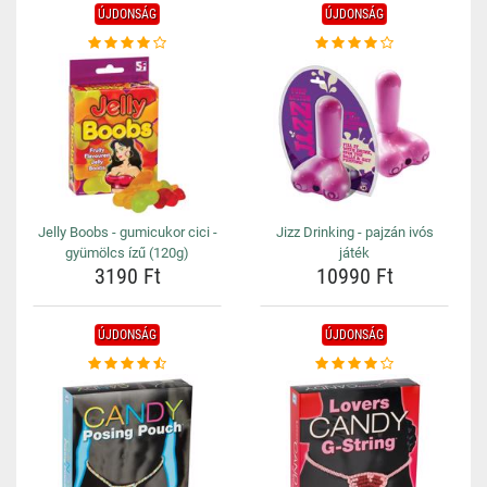
ÚJDONSÁG
ÚJDONSÁG
Jelly Boobs - gumicukor cici -
Jizz Drinking - pajzán ivós
gyümölcs ízű (120g)
játék
3190 Ft
10990 Ft
ÚJDONSÁG
ÚJDONSÁG