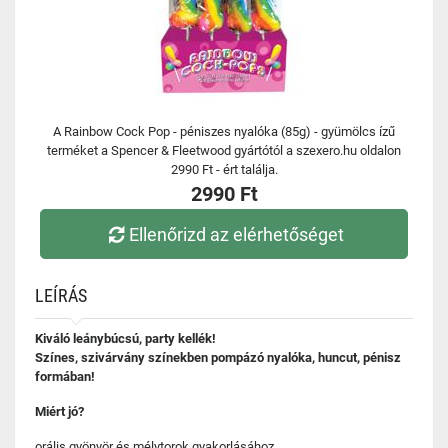
A Rainbow Cock Pop - péniszes nyalóka (85g) - gyümölcs ízű
terméket a Spencer & Fleetwood gyártótól a szexero.hu oldalon
2990 Ft - ért találja.
2990 Ft
Ellenőrizd az elérhetőséget
LEÍRÁS
Kiváló leánybúcsú, party kellék!
Színes, szivárvány színekben pompázó nyalóka, huncut, pénisz
formában!
Miért jó?
orális gyönyör és mélytorok gyakorlásához