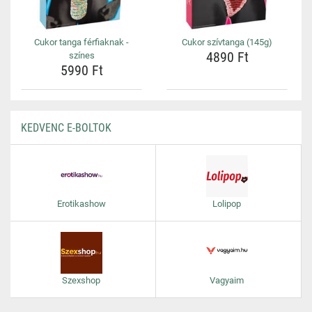
Cukor tanga férfiaknak -
Cukor szívtanga (145g)
4890 Ft
színes
5990 Ft
KEDVENC E-BOLTOK
Erotikashow
Lolipop
Szexshop
Vagyaim