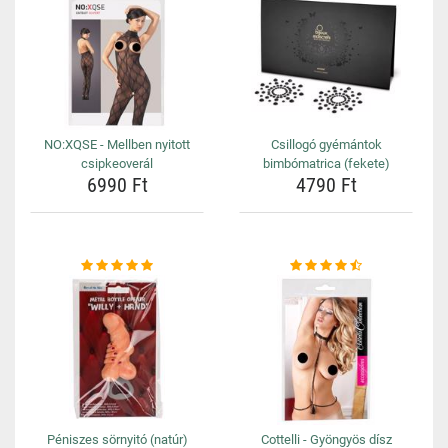
NO:XQSE - Mellben nyitott
Csillogó gyémántok
csipkeoverál
bimbómatrica (fekete)
6990 Ft
4790 Ft
Péniszes sörnyitó (natúr)
Cottelli - Gyöngyös dísz