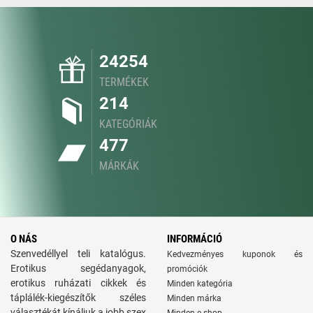
24254
TERMÉKEK
214
KATEGÓRIÁK
477
MÁRKÁK
O NÁS
INFORMÁCIÓ
Szenvedéllyel teli katalógus.
Kedvezményes kuponok és
Erotikus segédanyagok,
promóciók
erotikus ruházati cikkek és
Minden kategória
táplálék-kiegészítők széles
Minden márka
választékát kínáljuk a jobb szex