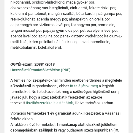
nikotinamid, piridoxin-hidroklorid, maca gyökér por,
dokozahexaénsav, vas-biszglicinát, cink-citrát, fekete ribizli por,
kalcium-d-pantotenát, mangán-szulfát, béta-karotin, sárgarépa por,
réz-II-glükonát, acerola meggy por, almapektin, chlorella por,
csipkebogyó por, vízitorma levél por, fokhagyma por, bromelain,
tengeri moszat por, papaya gyümölcs por, petrezselyem levél por,
spenót levél por, spirulina por, panax ginzeng gyökér por, kalcium-L-
metil-folát, króm-polinikotinát, fillokinon, L-szelenometionin,
metilkobalamin, kolekalciferol.
OGYÉI-szám: 20881/2018
Használati útmutató letöltése (PDF)
A férfi és női szexjátékoknál minden esetben érdemes a
megfelelő
síkosításról
is gondoskodni, ehhez
itt találjátok meg
a legjobb
termékeket. Ne feledkezzetek meg a
szükséges higiéniáról
sem,
javasoljuk, hogy a szexjátékokat kifejezetten az ezekre
tervezett
tisztítószerekkel tisztítsátok,
illetve tartsátok karban.
Vibrációs termékekre
1 év garanciát
adunk! Részletek a Vásárlási
feltételekben.
A raktáron lévő termékeket
1 munkanap
alatt
diszkrét jelöletlen
csomagolásban
szállítjuk ki vagy budapesti szexshopunkban (IX.