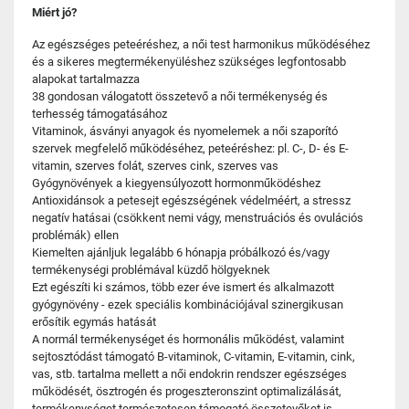
Miért jó?
Az egészséges peteéréshez, a női test harmonikus működéséhez
és a sikeres megtermékenyüléshez szükséges legfontosabb
alapokat tartalmazza
38 gondosan válogatott összetevő a női termékenység és
terhesség támogatásához
Vitaminok, ásványi anyagok és nyomelemek a női szaporító
szervek megfelelő működéséhez, peteéréshez: pl. C-, D- és E-
vitamin, szerves folát, szerves cink, szerves vas
Gyógynövények a kiegyensúlyozott hormonműködéshez
Antioxidánsok a petesejt egészségének védelméért, a stressz
negatív hatásai (csökkent nemi vágy, menstruációs és ovulációs
problémák) ellen
Kiemelten ajánljuk legalább 6 hónapja próbálkozó és/vagy
termékenységi problémával küzdő hölgyeknek
Ezt egészíti ki számos, több ezer éve ismert és alkalmazott
gyógynövény - ezek speciális kombinációjával szinergikusan
erősítik egymás hatását
A normál termékenységet és hormonális működést, valamint
sejtosztódást támogató B-vitaminok, C-vitamin, E-vitamin, cink,
vas, stb. tartalma mellett a női endokrin rendszer egészséges
működését, ösztrogén és progeszteronszint optimalizálását,
termékenységet természetesen támogató összetevőket is