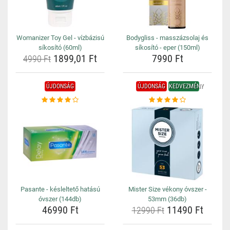
Womanizer Toy Gel - vízbázisú
Bodygliss - masszázsolaj és
síkosító (60ml)
síkosító - eper (150ml)
1899,01 Ft
7990 Ft
4990 Ft
ÚJDONSÁG
ÚJDONSÁG
KEDVEZMÉNY
Pasante - késleltető hatású
Mister Size vékony óvszer -
óvszer (144db)
53mm (36db)
46990 Ft
11490 Ft
12990 Ft