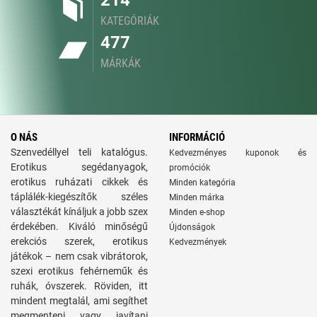
214
KATEGÓRIÁK
477
MÁRKÁK
O NÁS
INFORMÁCIÓ
Szenvedéllyel teli katalógus.
Kedvezményes kuponok és
Erotikus segédanyagok,
promóciók
erotikus ruházati cikkek és
Minden kategória
táplálék-kiegészítők széles
Minden márka
választékát kínáljuk a jobb szex
Minden e-shop
érdekében. Kiváló minőségű
Újdonságok
erekciós szerek, erotikus
Kedvezmények
játékok – nem csak vibrátorok,
szexi erotikus fehérneműk és
ruhák, óvszerek. Röviden, itt
mindent megtalál, ami segíthet
megmenteni vagy javítani