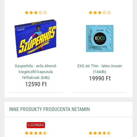
Szuperhős - erős étrend-
EXS Air Thin - latex óvszer
kiegészítő kapszula
(144db)
19990 Ft
férfiaknak (6db)
12590 Ft
INNE PRODUKTY PRODUCENTA NETAMIN
ÚJDONSÁG