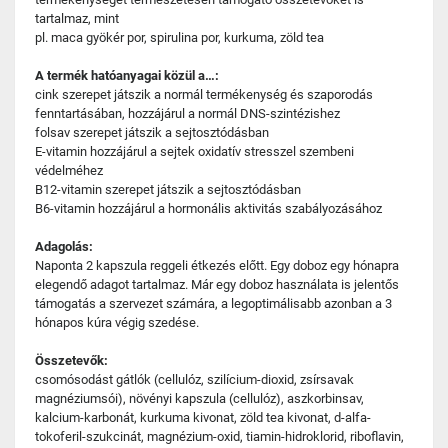
tartalmaz, mint
pl. maca gyökér por, spirulina por, kurkuma, zöld tea
A termék hatóanyagai közül a…:
cink szerepet játszik a normál termékenység és szaporodás
fenntartásában, hozzájárul a normál DNS-szintézishez
folsav szerepet játszik a sejtosztódásban
E-vitamin hozzájárul a sejtek oxidatív stresszel szembeni
védelméhez
B12-vitamin szerepet játszik a sejtosztódásban
B6-vitamin hozzájárul a hormonális aktivitás szabályozásához
Adagolás:
Naponta 2 kapszula reggeli étkezés előtt. Egy doboz egy hónapra
elegendő adagot tartalmaz. Már egy doboz használata is jelentős
támogatás a szervezet számára, a legoptimálisabb azonban a 3
hónapos kúra végig szedése.
Összetevők:
csomósodást gátlók (cellulóz, szilícium-dioxid, zsírsavak
magnéziumsói), növényi kapszula (cellulóz), aszkorbinsav,
kalcium-karbonát, kurkuma kivonat, zöld tea kivonat, d-alfa-
tokoferil-szukcinát, magnézium-oxid, tiamin-hidroklorid, riboflavin,