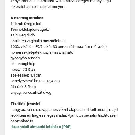
kényelmet és a stabilitást. Alkalmazz bőséges mennyiségű
síkosítót a maximális élményért.
A csomag tartalma:
1 darab üveg dildó
Terméktulajdonságok:
színüveg dildó
anális és vaginális használatra is
100% vízálló - IPX7: akár 30 percen át, max. 1m mélységig
hőmérséklet-játékhoz is használható
gyöngyös tengely
biztonsági talp
hossz: 20,3 cm
szélesség: 4,4 cm
behelyezhető hossz: 18,4 cm
átmérő: 3,5 cm
anyag: boroszilikát üveg
Tisztítási javaslat:
Langyos, kímélő szappanos vízzel alaposan át kell mosni, majd
leöblíteni és hagyni megszáradni. Ajánlott speciális tisztítószer
használata is.
Használati útmutató letöltése (PDF)