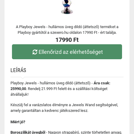
A Playboy Jewels - hullámos üveg dildó (áttetsző) terméket a
Playboy gyártótól a szexero.hu oldalon 17990 Ft - ért találja.
17990 Ft
Ellenőrizd az elérhetőséget
LEÍRÁS
Playboy Jewels - hullámos üveg dildó (áttetsző) -
Ára csak:
25990,00
. Rendelj 21.999 Ft felett és a szállítási költséget
átvállaljuk!
Készülj fel a varázslatos élményre a Jewels Wand segítségével,
amely garantáltan a kedvenc játékszered lesz.
Miért jó?
Boroszilikát üvegből
- Nagyon strapabíró, szinte törhetetlen anyag.