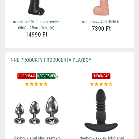
AnimHole Bull - bika pénisz
realistixxx Álló dildó II.
7390 Ft
dildó - 25cm (fekete)
14990 Ft
INNE PRODUKTY PRODUCENTA PLAYBOY
ÚJDONSÁG
KEDVEZMÉNY
ÚJDONSÁG
Playboy - anál plug szett - 3
Playboy - akkus, lökő anál