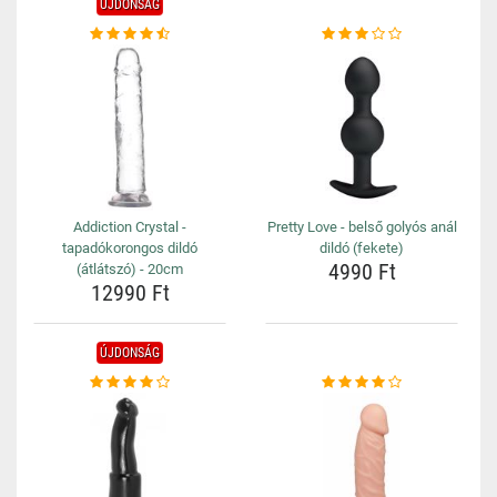
ÚJDONSÁG
Addiction Crystal -
Pretty Love - belső golyós anál
tapadókorongos dildó
dildó (fekete)
4990 Ft
(átlátszó) - 20cm
12990 Ft
ÚJDONSÁG