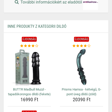
További információkért az eladótól
INNE PRODUKTY Z KATEGORII DILDÓ
ÚJDONSÁG
ÚJDONSÁG
BUTTR Madbull Muzzl -
Prisms Hamsa - kétvégű, G-
tapadókorongos dildó (fekete)
pont üveg dildó (zöld)
16990 Ft
20390 Ft