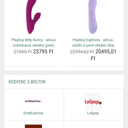
Playboy Bitty Bunny - akkus
Playboy Euphoria - akkus,
csiklókaros vibrátor (pink)
vízálló G-pont vibrátor (lila)
23795 Ft
20495,01
27990 Ft
22994,62 Ft
Ft
KEDVENC E-BOLTOK
Erotikashow
Lolipop