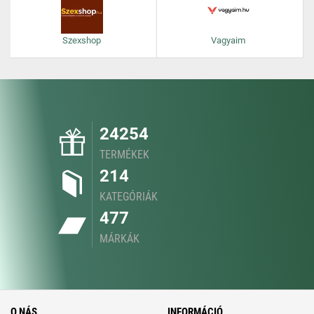
Szexshop
Vagyaim
24254
TERMÉKEK
214
KATEGÓRIÁK
477
MÁRKÁK
O NÁS
INFORMÁCIÓ