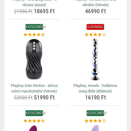
részes (ezüst)
vibrátor (fekete)
18695 Ft
46990 Ft
21990 Ft
KEDVEZMÉNY
ÚJDONSÁG
Playboy Solo Stroker - akkus
Playboy Jewels - hullámos
szívó maszturbátor (fekete)
üveg dildó (átlátszó)
51990 Ft
16190 Ft
53990 Ft
KEDVEZMÉNY
KEDVEZMÉNY