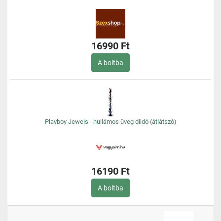
16990 Ft
A boltba
Playboy Jewels - hullámos üveg dildó (átlátszó)
16190 Ft
A boltba