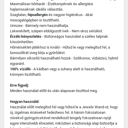
Maximálisan bőrbarát - Érzékenyeknek és allergiára
hajlamosaknak ideális választás.
Szagtalan,
hipoallergén
és nagyon higiénikus - Akár
mosogatógépben is tisztítható.
Uniszex - Bármely nem használhatja.
Lekerekített, szépen eldolgozott ívek - Nem okoz sérülést.
Érzéki kényeztetés
- Biztonságos használat a széles talpnak
köszönhetően.
Hőmérséklet-játékhoz is kiváló - Hűtsd le vagy melegítsd fel, a
boroszilikát üveg bírja a gyűrődést.
Bármilyen síkosító használható hozzá - Szilikonos, vízbázisú, hybrid
egyaránt.
100% vízálló
- A kádban vagy a zuhany alatt is használható,
könnyen tisztítható.
Erre figyelj:
Minden használat előtt és után alaposan tisztítsd meg.
Hogyan használd:
Használat előtt melegítsd fel vagy hűtsd le a Jewels Wand-ot, hogy
új, izgalmas érzéseket fedezhess fel. A három fokozatosan
növekvő gyöngyöcskével rendelkező tengely fokozatosan nyújt
egyre intenzívebb élvezetet, miközben a biztonsági alap biztosítja a