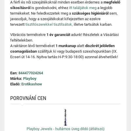
A férfi és női szexjátékoknál minden esetben érdemes a
megfelelő
síkosításról
is gondoskodni, ehhez
itt találjátok meg
a legjobb
termékeket. Ne feledkezzetek meg a
szükséges higiéniáról
sem,
javasoljuk, hogy a szexjátékokat kifejezetten az ezekre
tervezett
tisztítószerekkel tisztítsátok,
illetve tartsátok karban.
Vibrációs termékekre
1 év garanciát
adunk! Részletek a Vásárlási
feltételekben.
A raktáron lévő termékeket
1 munkanap
alatt
diszkrét jelöletlen
csomagolásban
szállítjuk ki vagy budapesti szexshopunkban (IX.
Ecseri út 14-16. Nyitva tartás:H-P:9:30-18:00) azonnal átvehetőek!
Ean:
844477024264
Márka:
Playboy
Eladó:
Erotikashow
POROVNÁNÍ CEN
Playboy Jewels - hullámos üveg dildó (átlátszó)