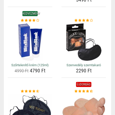
KEDVEZMÉNY
Szőrtelenítő krém (125ml)
Szenvedély szemtakaró
4790 Ft
2290 Ft
4990 Ft
ÚJDONSÁG