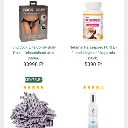
King Cock Elite Comfy Body
Netamin Hajszépség FORTE -
Dock - felcsatolható alsó
étrend-kiegészítő kapszula
(barna)
(30db)
33990 Ft
5090 Ft
KEDVEZMÉNY