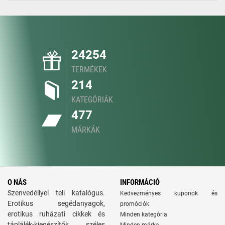
24254
TERMÉKEK
214
KATEGÓRIÁK
477
MÁRKÁK
O NÁS
INFORMÁCIÓ
Szenvedéllyel teli katalógus.
Kedvezményes kuponok és
Erotikus segédanyagok,
promóciók
erotikus ruházati cikkek és
Minden kategória
táplálék-kiegészítők széles