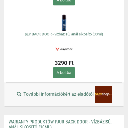
A boltba
pjur BACK DOOR - vízbázisú, anál síkosító (30ml)
3290 Ft
A boltba
További információkért az eladótól
WARIANTY PRODUKTÓW PJUR BACK DOOR - VÍZBÁZISÚ,
ANÁL SÍKOSÍTÓ (30ML)