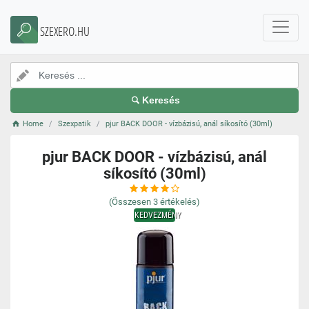
SZEXERO.HU
Keresés
Home
Szexpatik
pjur BACK DOOR - vízbázisú, anál síkosító (30ml)
pjur BACK DOOR - vízbázisú, anál
síkosító (30ml)
(Összesen
3
értékelés)
KEDVEZMÉNY