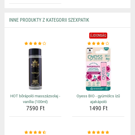
INNE PRODUKTY Z KATEGORII SZEXPATIK
ÚJDONSÁG
HOT bőrápoló masszázsolaj -
Oyess BIO - gyümölcs ízű
vanília (100ml)
ajakápoló
7590 Ft
1490 Ft