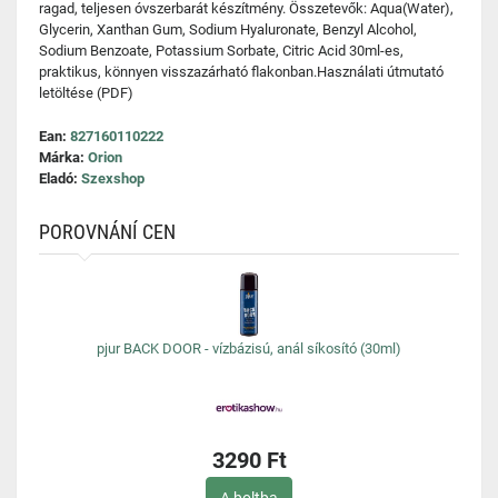
ragad, teljesen óvszerbarát készítmény. Összetevők: Aqua(Water),
Glycerin, Xanthan Gum, Sodium Hyaluronate, Benzyl Alcohol,
Sodium Benzoate, Potassium Sorbate, Citric Acid 30ml-es,
praktikus, könnyen visszazárható flakonban.Használati útmutató
letöltése (PDF)
Ean:
827160110222
Márka:
Orion
Eladó:
Szexshop
POROVNÁNÍ CEN
pjur BACK DOOR - vízbázisú, anál síkosító (30ml)
3290 Ft