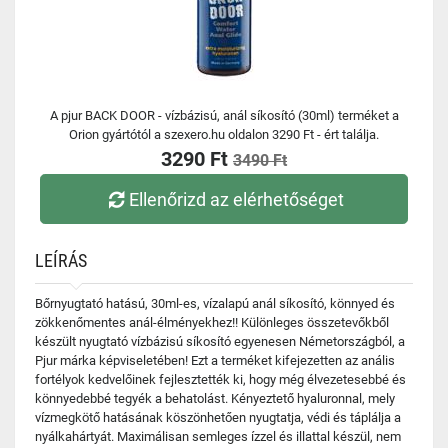
A pjur BACK DOOR - vízbázisú, anál síkosító (30ml) terméket a
Orion gyártótól a szexero.hu oldalon 3290 Ft - ért találja.
3290 Ft
3490 Ft
Ellenőrizd az elérhetőséget
LEÍRÁS
Bőrnyugtató hatású, 30ml-es, vízalapú anál síkosító, könnyed és
zökkenőmentes anál-élményekhez!! Különleges összetevőkből
készült nyugtató vízbázisú síkosító egyenesen Németországból, a
Pjur márka képviseletében! Ezt a terméket kifejezetten az anális
fortélyok kedvelőinek fejlesztették ki, hogy még élvezetesebbé és
könnyedebbé tegyék a behatolást. Kényeztető hyaluronnal, mely
vízmegkötő hatásának köszönhetően nyugtatja, védi és táplálja a
nyálkahártyát. Maximálisan semleges ízzel és illattal készül, nem