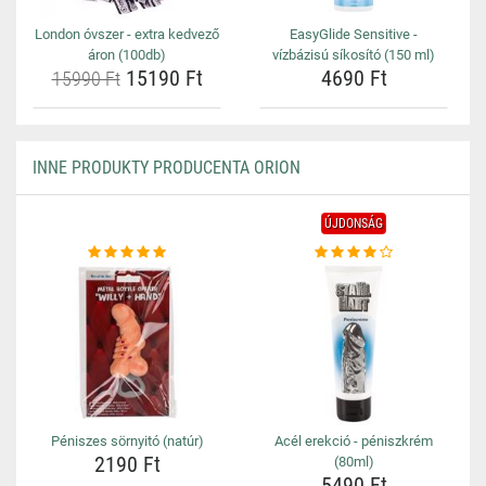
London óvszer - extra kedvező
EasyGlide Sensitive -
áron (100db)
vízbázisú síkosító (150 ml)
15190 Ft
4690 Ft
15990 Ft
INNE PRODUKTY PRODUCENTA ORION
ÚJDONSÁG
Péniszes sörnyitó (natúr)
Acél erekció - péniszkrém
2190 Ft
(80ml)
5490 Ft