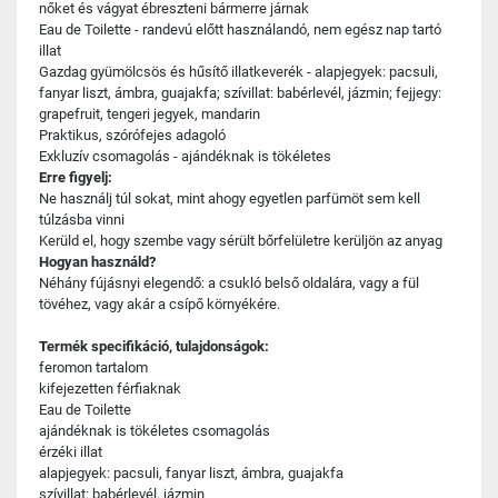
nőket és vágyat ébreszteni bármerre járnak
Eau de Toilette - randevú előtt használandó, nem egész nap tartó
illat
Gazdag gyümölcsös és hűsítő illatkeverék - alapjegyek: pacsuli,
fanyar liszt, ámbra, guajakfa; szívillat: babérlevél, jázmin; fejjegy:
grapefruit, tengeri jegyek, mandarin
Praktikus, szórófejes adagoló
Exkluzív csomagolás - ajándéknak is tökéletes
Erre figyelj:
Ne használj túl sokat, mint ahogy egyetlen parfümöt sem kell
túlzásba vinni
Kerüld el, hogy szembe vagy sérült bőrfelületre kerüljön az anyag
Hogyan használd?
Néhány fújásnyi elegendő: a csukló belső oldalára, vagy a fül
tövéhez, vagy akár a csípő környékére.
Termék specifikáció, tulajdonságok:
feromon tartalom
kifejezetten férfiaknak
Eau de Toilette
ajándéknak is tökéletes csomagolás
érzéki illat
alapjegyek: pacsuli, fanyar liszt, ámbra, guajakfa
szívillat: babérlevél, jázmin