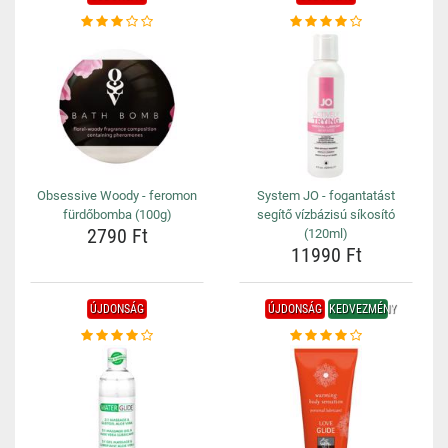
Obsessive Woody - feromon
System JO - fogantatást
fürdőbomba (100g)
segítő vízbázisú síkosító
2790 Ft
(120ml)
11990 Ft
ÚJDONSÁG
ÚJDONSÁG
KEDVEZMÉNY