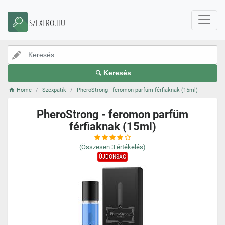
SZEXERO.HU
Keresés
Home
Szexpatik
PheroStrong - feromon parfüm férfiaknak (15ml)
PheroStrong - feromon parfüm
férfiaknak (15ml)
(Összesen
3
értékelés)
ÚJDONSÁG