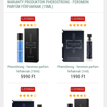
WARIANTY PRODUKTÓW PHEROSTRONG - FEROMON
PARFÜM FÉRFIAKNAK (15ML)
ÚJDONSÁG
ÚJDONSÁG
PheroStrong - feromon parfüm
PheroStrong - feromon parfüm
férfiaknak (15ml)
férfiaknak (1ml)
5990 Ft
1990 Ft
ÚJDONSÁG
ÚJDONSÁG