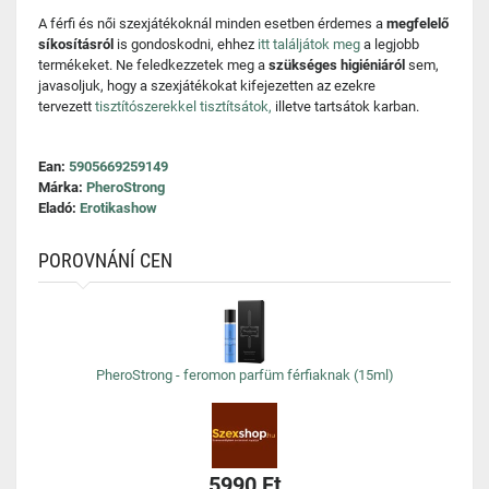
A férfi és női szexjátékoknál minden esetben érdemes a
megfelelő
síkosításról
is gondoskodni, ehhez
itt találjátok meg
a legjobb
termékeket. Ne feledkezzetek meg a
szükséges higiéniáról
sem,
javasoljuk, hogy a szexjátékokat kifejezetten az ezekre
tervezett
tisztítószerekkel tisztítsátok,
illetve tartsátok karban.
Ean:
5905669259149
Márka:
PheroStrong
Eladó:
Erotikashow
POROVNÁNÍ CEN
PheroStrong - feromon parfüm férfiaknak (15ml)
5990 Ft