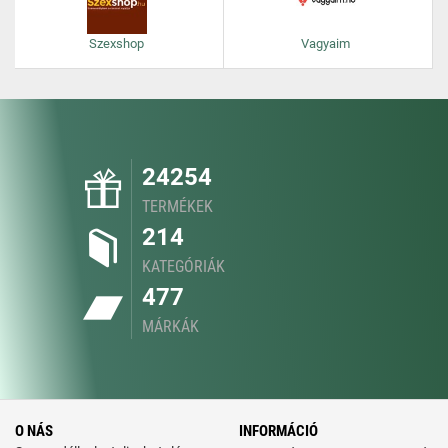
Szexshop
Vagyaim
24254
TERMÉKEK
214
KATEGÓRIÁK
477
MÁRKÁK
O NÁS
INFORMÁCIÓ