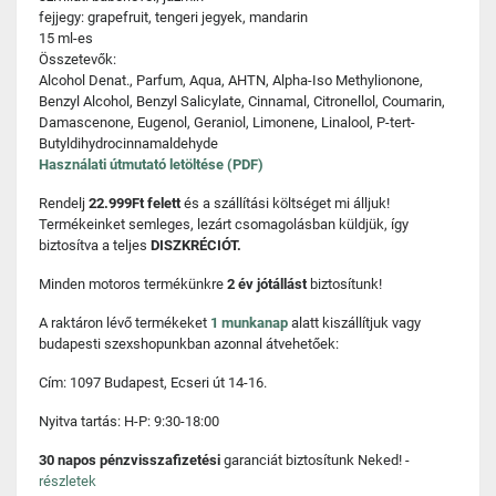
fejjegy: grapefruit, tengeri jegyek, mandarin
15 ml-es
Összetevők:
Alcohol Denat., Parfum, Aqua, AHTN, Alpha-Iso Methylionone,
Benzyl Alcohol, Benzyl Salicylate, Cinnamal, Citronellol, Coumarin,
Damascenone, Eugenol, Geraniol, Limonene, Linalool, P-tert-
Butyldihydrocinnamaldehyde
Használati útmutató letöltése (PDF)
Rendelj
22.999Ft felett
és a szállítási költséget mi álljuk!
Termékeinket semleges, lezárt csomagolásban küldjük, így
biztosítva a teljes
DISZKRÉCIÓT.
Minden motoros termékünkre
2 év jótállást
biztosítunk!
A raktáron lévő termékeket
1 munkanap
alatt kiszállítjuk vagy
budapesti szexshopunkban azonnal átvehetőek:
Cím: 1097 Budapest, Ecseri út 14-16.
Nyitva tartás: H-P: 9:30-18:00
30 napos pénzvisszafizetési
garanciát biztosítunk Neked! -
részletek