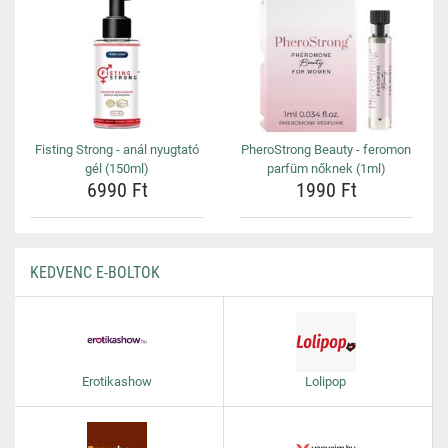
Fisting Strong - anál nyugtató
PheroStrong Beauty - feromon
gél (150ml)
parfüm nőknek (1ml)
6990 Ft
1990 Ft
KEDVENC E-BOLTOK
Erotikashow
Lolipop