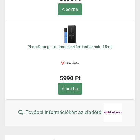
A boltba
PheroStrong - feromon parfüm férfiaknak (15ml)
5990 Ft
A boltba
További információkért az eladótól