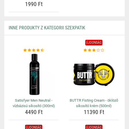
1990 Ft
INNE PRODUKTY Z KATEGORII SZEXPATIK
ÚJDONSÁG
Satisfyer Men Neutral -
BUTTR Fisting Cream - öklöző
vízbázisú síkosító (300ml)
síkosító krém (500ml)
4490 Ft
11390 Ft
ÚJDONSÁG
ÚJDONSÁG