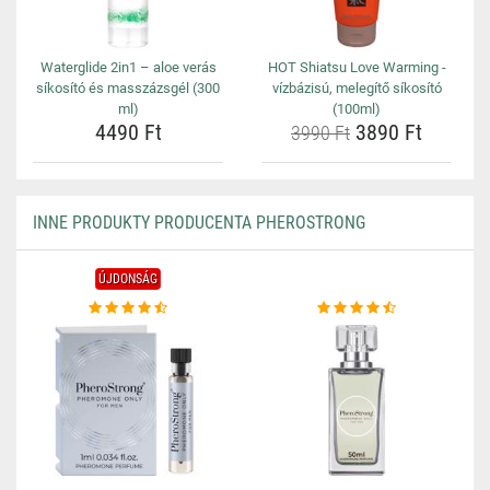
Waterglide 2in1 – aloe verás
HOT Shiatsu Love Warming -
síkosító és masszázsgél (300
vízbázisú, melegítő síkosító
ml)
(100ml)
4490 Ft
3890 Ft
3990 Ft
INNE PRODUKTY PRODUCENTA PHEROSTRONG
ÚJDONSÁG