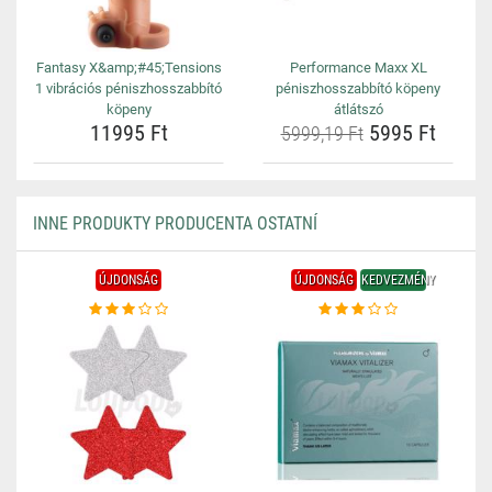
Fantasy X&amp;#45;Tensions
Performance Maxx XL
1 vibrációs péniszhosszabbító
péniszhosszabbító köpeny
köpeny
átlátszó
11995 Ft
5995 Ft
5999,19 Ft
INNE PRODUKTY PRODUCENTA OSTATNÍ
ÚJDONSÁG
ÚJDONSÁG
KEDVEZMÉNY