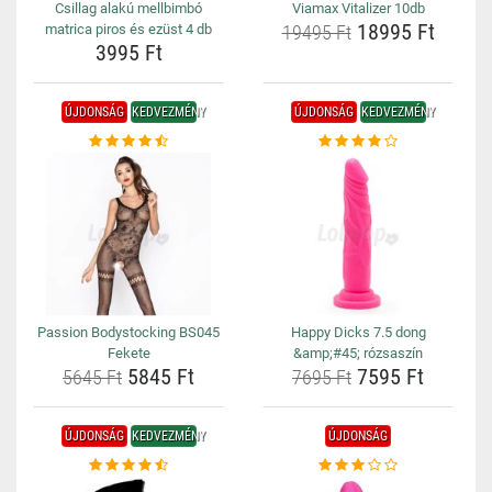
Csillag alakú mellbimbó
Viamax Vitalizer 10db
18995 Ft
matrica piros és ezüst 4 db
19495 Ft
3995 Ft
ÚJDONSÁG
KEDVEZMÉNY
ÚJDONSÁG
KEDVEZMÉNY
Passion Bodystocking BS045
Happy Dicks 7.5 dong
Fekete
&amp;#45; rózsaszín
5845 Ft
7595 Ft
5645 Ft
7695 Ft
ÚJDONSÁG
KEDVEZMÉNY
ÚJDONSÁG