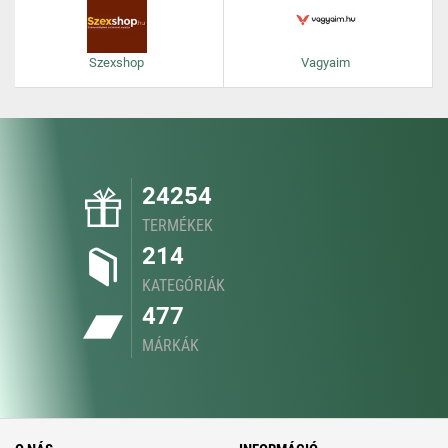
Szexshop
Vagyaim
24254
TERMÉKEK
214
KATEGÓRIÁK
477
MÁRKÁK