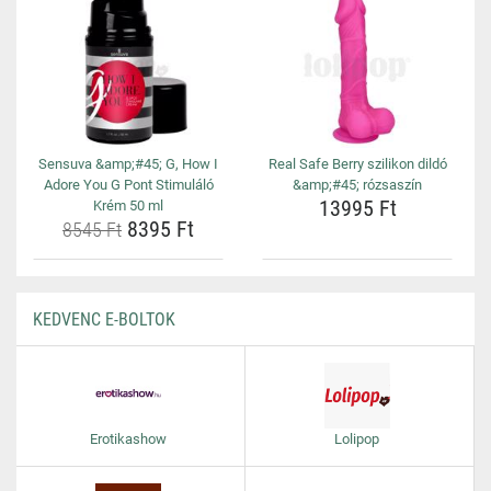
Sensuva &amp;#45; G, How I
Real Safe Berry szilikon dildó
Adore You G Pont Stimuláló
&amp;#45; rózsaszín
13995 Ft
Krém 50 ml
8395 Ft
8545 Ft
KEDVENC E-BOLTOK
Erotikashow
Lolipop