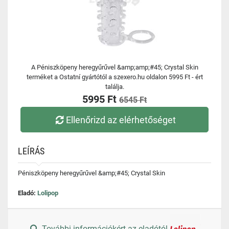
A Péniszköpeny heregyűrűvel &amp;amp;#45; Crystal Skin
terméket a Ostatní gyártótól a szexero.hu oldalon 5995 Ft - ért
találja.
5995 Ft
6545 Ft
Ellenőrizd az elérhetőséget
LEÍRÁS
Péniszköpeny heregyűrűvel &amp;#45; Crystal Skin
Eladó:
Lolipop
További információkért az eladótól