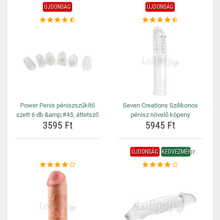
ÚJDONSÁG
ÚJDONSÁG
Power Penis péniszszűkítő
Seven Creations Szilikonos
szett 6 db &amp;#45; áttetsző
pénisz növelő köpeny
3595 Ft
5945 Ft
ÚJDONSÁG
KEDVEZMÉNY