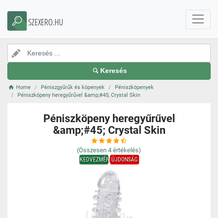
SZEXERO.HU
Keresés
Home
Péniszgyűrűk és köpenyek
Péniszköpenyek
Péniszköpeny heregyűrűvel &amp;#45; Crystal Skin
Péniszköpeny heregyűrűvel
&amp;#45; Crystal Skin
(Összesen
4
értékelés)
KEDVEZMÉNY
ÚJDONSÁG