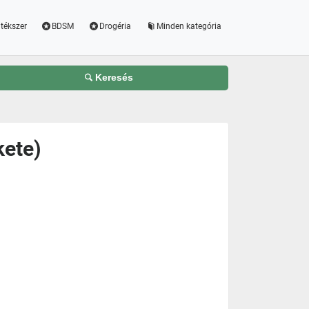
tékszer
BDSM
Drogéria
Minden kategória
Keresés
kete)