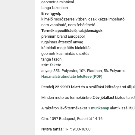
geometria mintával
tanga fazonban
Erre figyelj:
kímélő mosószeres vízben, csak kézzel mosható
nem vasalható, nem fehéríthető
Termék specifikáció, tulajdonságok:
prémium brand Európából
rugalmas áttetsző anyag
kétoldalt megkötős kialakítás
geometrikus mintás díszítés
tanga fazon
szín: fekete
anyag: 85% Polyester, 10% Elasthan, 5% Polyamid
Használati útmutató letöltése (PDF)
Rendelj
22.999Ft felett
és a szállítási költséget mi áll
Minden motoros termékünkre
2 év jótállást
biztosítunk!
A raktáron lévő termékeket
1 munkanap
alatt kiszállí
Cím: 1097 Budapest, Ecseri út 14-16.
Nyitva tartás: H-P: 9:30-18:00