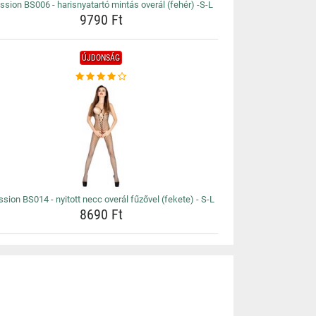
ssion BS006 - harisnyatartó mintás overál (fehér) -S-L
9790 Ft
ÚJDONSÁG
sion BS014 - nyitott necc overál fűzővel (fekete) - S-L
8690 Ft