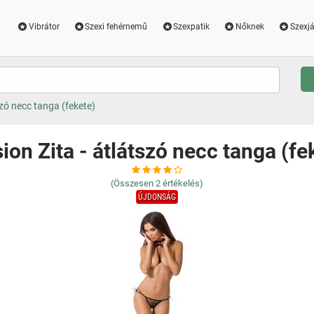
Vibrátor
Szexi fehérnemű
Szexpatik
Nőknek
Szexjá
szó necc tanga (fekete)
ion Zita - átlátszó necc tanga (fe
(Összesen
2
értékelés)
ÚJDONSÁG