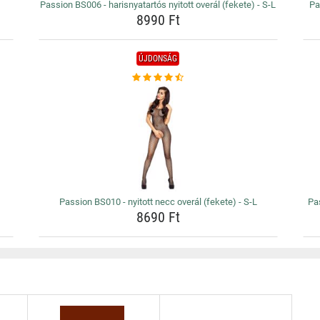
Passion BS006 - harisnyatartós nyitott overál (fekete) - S-L
Pa
8990 Ft
ÚJDONSÁG
Passion BS010 - nyitott necc overál (fekete) - S-L
Pas
8690 Ft