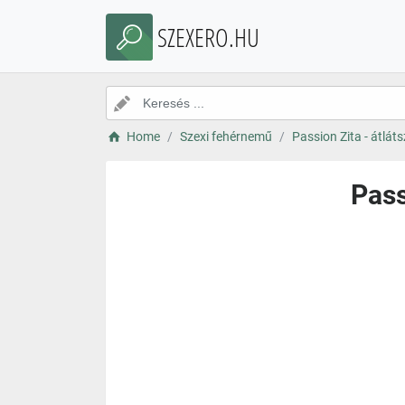
SZEXERO.HU
Home
Szexi fehérnemű
Passion Zita - átlát
Pass