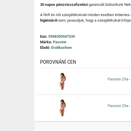
30 napos pénzvisszafizetési
garanciát biztosítunk Nek
A férfi és női szexjátékoknál minden esetben érdemes
higiéniáról
sem, javasoljuk, hogy a szexjátékokat kifeje
Ean:
5908305947530
Márka:
Passion
Eladó:
Erotikashow
POROVNÁNÍ CEN
Passion Zita -
Passion Zita -