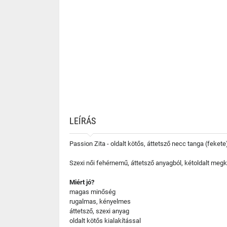
LEÍRÁS
Passion Zita - oldalt kötős, áttetsző necc tanga (fekete
Szexi női fehérnemű, áttetsző anyagból, kétoldalt meg
Miért jó?
magas minőség
rugalmas, kényelmes
áttetsző, szexi anyag
oldalt kötős kialakítással