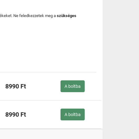
mékeket. Ne feledkezzetek meg a
szükséges
8990 Ft
A boltba
8990 Ft
A boltba