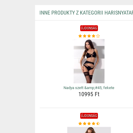
INNE PRODUKTY Z KATEGORII HARISNYATA
ÚJDONSÁG
Nadya szett &amp;#45; fekete
10995 Ft
ÚJDONSÁG