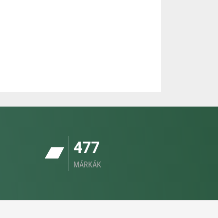
477
MÁRKÁK