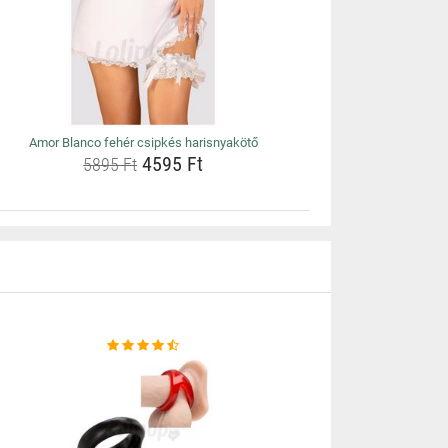
Amor Blanco fehér csipkés harisnyakötő
4595 Ft
5895 Ft