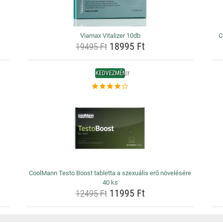
Viamax Vitalizer 10db
C
18995 Ft
19495 Ft
KEDVEZMÉNY
CoolMann Testo Boost tabletta a szexuális erő növelésére
40 ks
11995 Ft
12495 Ft