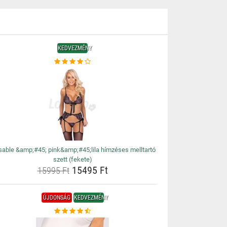
KEDVEZMÉNY
sable &amp;#45; pink&amp;#45;lila hímzéses melltartó
szett (fekete)
15495 Ft
15995 Ft
ÚJDONSÁG
KEDVEZMÉNY