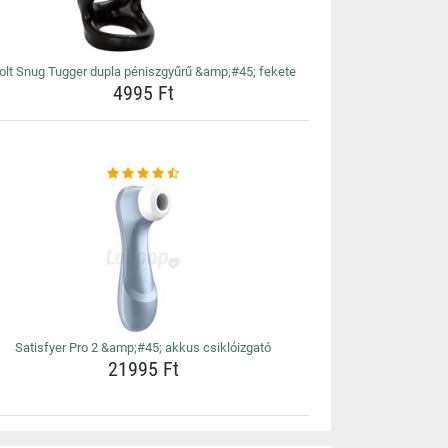
olt Snug Tugger dupla péniszgyűrű &amp;#45; fekete
4995 Ft
Satisfyer Pro 2 &amp;#45; akkus csiklóizgató
21995 Ft