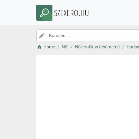
SZEXERO.HU
Home
Női
Női erotikus fehérnemű
Harisn