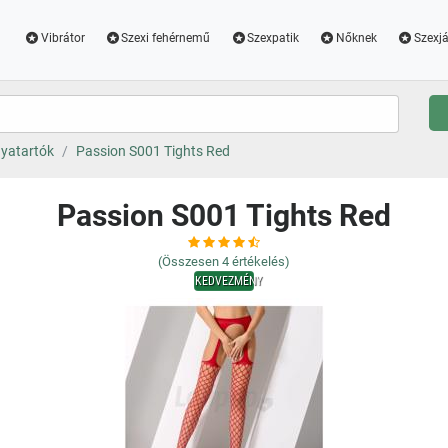
Vibrátor
Szexi fehérnemű
Szexpatik
Nőknek
Szexjá
yatartók
Passion S001 Tights Red
Passion S001 Tights Red
(Összesen
4
értékelés)
KEDVEZMÉNY