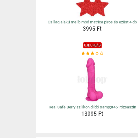
Csillag alakú mellbimbó matrica piros és ezüst 4 db
3995 Ft
ÚJDONSÁG
Real Safe Berry szilikon dildó &amp;#45; rózsaszín
13995 Ft