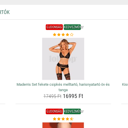
RTÓK
ÚJDONSÁG
KEDVEZMÉNY
Maderris Set fekete csipkés melltartó, harisnyatartó öv és
Kis
tanga
16995 Ft
17495 Ft
ÚJDONSÁG
KEDVEZMÉNY