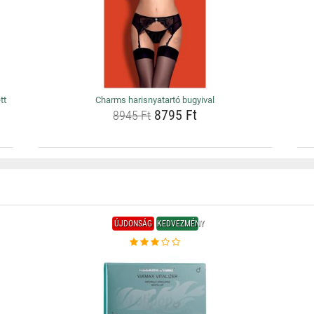
tt
Charms harisnyatartó bugyival
8795 Ft
8945 Ft
ÚJDONSÁG
KEDVEZMÉNY