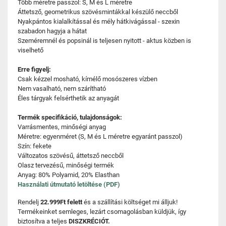
Több méretre passzol: S, M és L méretre
Áttetsző, geometrikus szövésmintákkal készülő neccből
Nyakpántos kialalkítással és mély hátkivágással - szexin
szabadon hagyja a hátat
Szeméremnél és popsinál is teljesen nyitott - aktus közben is
viselhető
Erre figyelj:
Csak kézzel mosható, kímélő mosószeres vízben
Nem vasalható, nem szárítható
Éles tárgyak felsérthetik az anyagát
Termék specifikáció, tulajdonságok:
Varrásmentes, minőségi anyag
Méretre: egyenméret (S, M és L méretre egyaránt passzol)
Szín: fekete
Változatos szövésű, áttetsző neccből
Olasz tervezésű, minőségi termék
Anyag: 80% Polyamid, 20% Elasthan
Használati útmutató letöltése (PDF)
Rendelj
22.999Ft felett
és a szállítási költséget mi álljuk!
Termékeinket semleges, lezárt csomagolásban küldjük, így
biztosítva a teljes
DISZKRÉCIÓT.