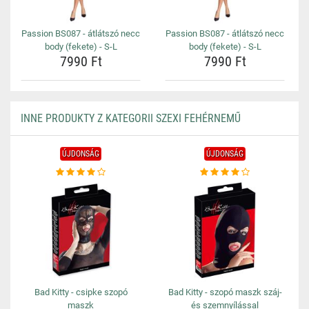
Passion BS087 - átlátszó necc
Passion BS087 - átlátszó necc
body (fekete) - S-L
body (fekete) - S-L
7990 Ft
7990 Ft
INNE PRODUKTY Z KATEGORII SZEXI FEHÉRNEMŰ
ÚJDONSÁG
ÚJDONSÁG
Bad Kitty - csipke szopó
Bad Kitty - szopó maszk száj-
maszk
és szemnyílással