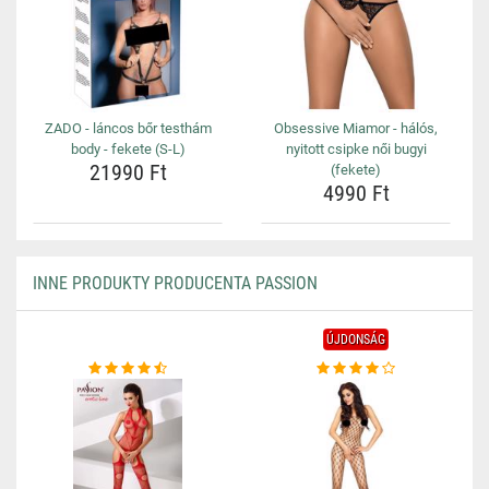
ZADO - láncos bőr testhám
Obsessive Miamor - hálós,
body - fekete (S-L)
nyitott csipke női bugyi
21990 Ft
(fekete)
4990 Ft
INNE PRODUKTY PRODUCENTA PASSION
ÚJDONSÁG