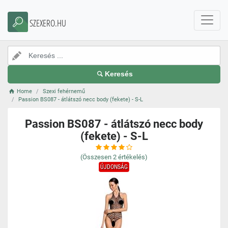
SZEXERO.HU
Keresés
Home
Szexi fehérnemű
Passion BS087 - átlátszó necc body (fekete) - S-L
Passion BS087 - átlátszó necc body
(fekete) - S-L
(Összesen
2
értékelés)
ÚJDONSÁG