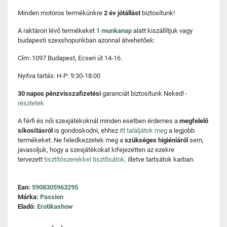
Minden motoros termékünkre
2 év jótállást
biztosítunk!
A raktáron lévő termékeket
1 munkanap
alatt kiszállítjuk vagy
budapesti szexshopunkban azonnal átvehetőek:
Cím: 1097 Budapest, Ecseri út 14-16.
Nyitva tartás: H-P: 9:30-18:00
30 napos pénzvisszafizetési
garanciát biztosítunk Neked! -
részletek
A férfi és női szexjátékoknál minden esetben érdemes a
megfelelő
síkosításról
is gondoskodni, ehhez
itt találjátok meg
a legjobb
termékeket. Ne feledkezzetek meg a
szükséges higiéniáról
sem,
javasoljuk, hogy a szexjátékokat kifejezetten az ezekre
tervezett
tisztítószerekkel tisztítsátok,
illetve tartsátok karban.
Ean:
5908305963295
Márka:
Passion
Eladó:
Erotikashow