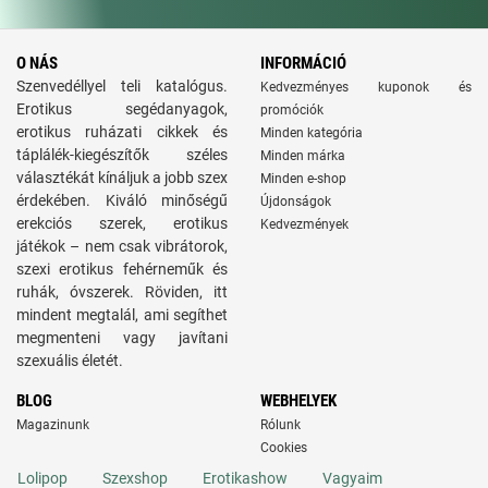
O NÁS
INFORMÁCIÓ
Szenvedéllyel teli katalógus.
Kedvezményes kuponok és
Erotikus segédanyagok,
promóciók
erotikus ruházati cikkek és
Minden kategória
táplálék-kiegészítők széles
Minden márka
választékát kínáljuk a jobb szex
Minden e-shop
érdekében. Kiváló minőségű
Újdonságok
erekciós szerek, erotikus
Kedvezmények
játékok – nem csak vibrátorok,
szexi erotikus fehérneműk és
ruhák, óvszerek. Röviden, itt
mindent megtalál, ami segíthet
megmenteni vagy javítani
szexuális életét.
BLOG
WEBHELYEK
Magazinunk
Rólunk
Cookies
Lolipop
Szexshop
Erotikashow
Vagyaim