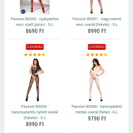
Passion BS053 - nyakpántos
Passion BS001 - nagy szemű
necc szett (piros) - S-L
necc overál (fekete) - S-L
8690 Ft
8990 Ft
ÚJDONSÁG
ÚJDONSÁG
Passion BS006 -
Passion BS006 - harisnyatartó
harisnyatartós nyitott overál
mintás overál (fehér) -S-L
9790 Ft
(fekete) - S-L
8990 Ft