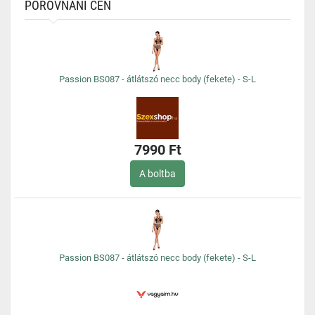
POROVNÁNÍ CEN
Passion BS087 - átlátszó necc body (fekete) - S-L
7990 Ft
A boltba
Passion BS087 - átlátszó necc body (fekete) - S-L