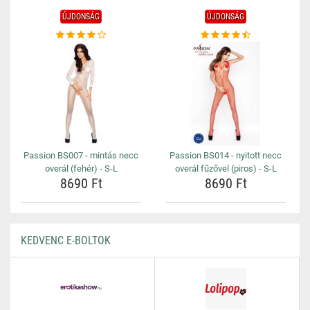
ÚJDONSÁG
ÚJDONSÁG
Passion BS007 - mintás necc
Passion BS014 - nyitott necc
overál (fehér) - S-L
overál fűzővel (piros) - S-L
8690 Ft
8690 Ft
KEDVENC E-BOLTOK