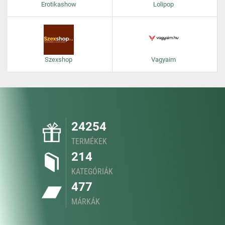
Erotikashow
Lolipop
Szexshop
Vagyaim
24254
TERMÉKEK
214
KATEGÓRIÁK
477
MÁRKÁK