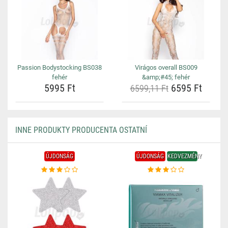
Passion Bodystocking BS038
Virágos overall BS009
fehér
&amp;#45; fehér
5995 Ft
6595 Ft
6599,11 Ft
INNE PRODUKTY PRODUCENTA OSTATNÍ
ÚJDONSÁG
ÚJDONSÁG
KEDVEZMÉNY