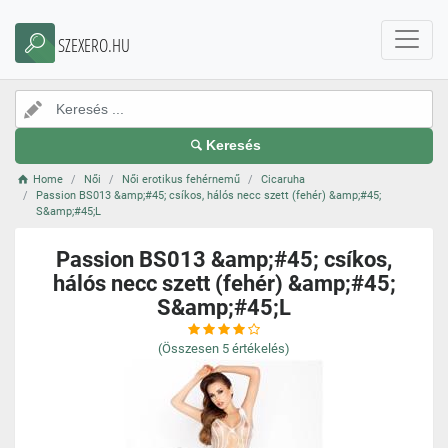
SZEXERO.HU
Keresés
Home
Női
Női erotikus fehérnemű
Cicaruha
Passion BS013 &amp;#45; csíkos, hálós necc szett (fehér) &amp;#45;
S&amp;#45;L
Passion BS013 &amp;#45; csíkos,
hálós necc szett (fehér) &amp;#45;
S&amp;#45;L
(Összesen
5
értékelés)