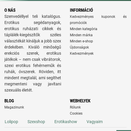
O NÁS
INFORMÁCIÓ
Szenvedéllyel teli katalógus.
Kedvezményes kuponok és
Erotikus segédanyagok,
promóciók
erotikus ruházati cikkek és
Minden kategória
táplálék-kiegészítők széles
Minden márka
választékát kínáljuk a jobb szex
Minden e-shop
érdekében. Kiváló minőségű
Újdonságok
erekciós szerek, erotikus
Kedvezmények
játékok – nem csak vibrátorok,
szexi erotikus fehérneműk és
ruhák, óvszerek. Röviden, itt
mindent megtalál, ami segíthet
megmenteni vagy javítani
szexuális életét.
BLOG
WEBHELYEK
Magazinunk
Rólunk
Cookies
Lolipop
Szexshop
Erotikashow
Vagyaim