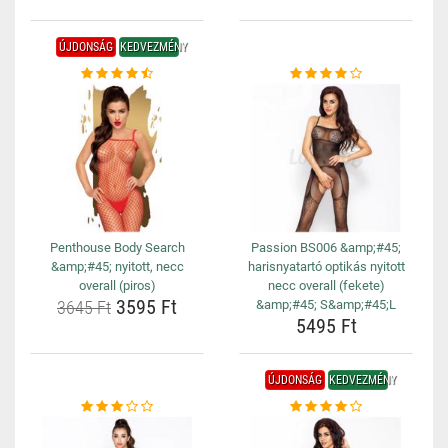
ÚJDONSÁG
KEDVEZMÉNY
Penthouse Body Search
Passion BS006 &amp;#45;
&amp;#45; nyitott, necc
harisnyatartó optikás nyitott
overall (piros)
necc overall (fekete)
3595 Ft
3645 Ft
&amp;#45; S&amp;#45;L
5495 Ft
ÚJDONSÁG
KEDVEZMÉNY