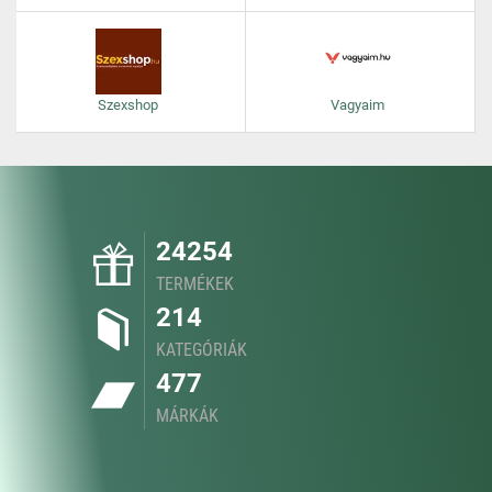
Szexshop
Vagyaim
24254
TERMÉKEK
214
KATEGÓRIÁK
477
MÁRKÁK