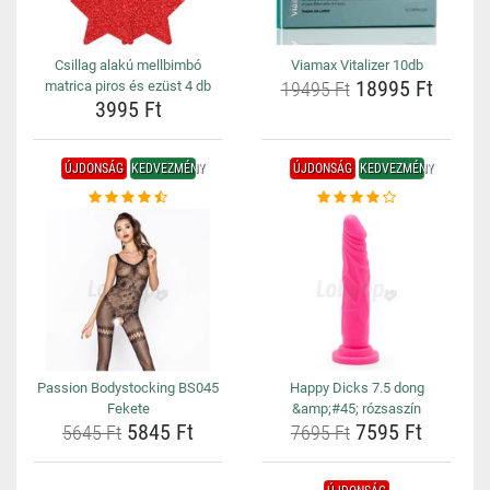
Csillag alakú mellbimbó
Viamax Vitalizer 10db
18995 Ft
matrica piros és ezüst 4 db
19495 Ft
3995 Ft
ÚJDONSÁG
KEDVEZMÉNY
ÚJDONSÁG
KEDVEZMÉNY
Passion Bodystocking BS045
Happy Dicks 7.5 dong
Fekete
&amp;#45; rózsaszín
5845 Ft
7595 Ft
5645 Ft
7695 Ft