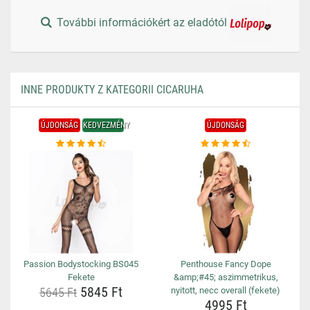
További információkért az eladótól
INNE PRODUKTY Z KATEGORII CICARUHA
ÚJDONSÁG
KEDVEZMÉNY
ÚJDONSÁG
Passion Bodystocking BS045
Penthouse Fancy Dope
Fekete
&amp;#45; aszimmetrikus,
5845 Ft
5645 Ft
nyitott, necc overall (fekete)
4995 Ft