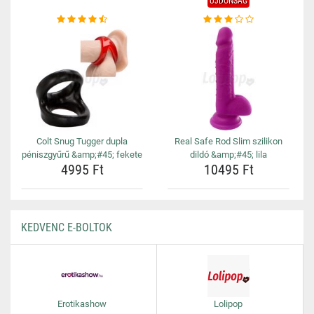
ÚJDONSÁG
Colt Snug Tugger dupla
Real Safe Rod Slim szilikon
péniszgyűrű &amp;#45; fekete
dildó &amp;#45; lila
4995 Ft
10495 Ft
KEDVENC E-BOLTOK
Erotikashow
Lolipop