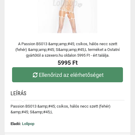
A Passion BS013 &amp;amp;#45; csíkos, hálós necc szett
(fehér) &amp;amp;#45; S&amp;amp;#45;L terméket a Ostatní
gyártótól a szexero.hu oldalon 5995 Ft - ért találja.
5995 Ft
Ellenőrizd az elérhetőséget
LEÍRÁS
Passion BS013 &amp;#45; csíkos, hálós necc szett (fehér)
&amp;#45; S&amp;#45;L
Eladó:
Lolipop