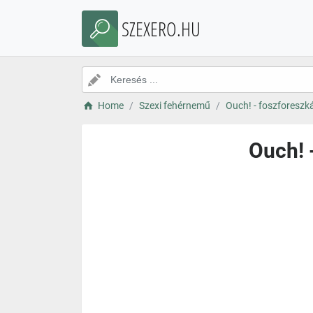
SZEXERO.HU
Home
Szexi fehérnemű
Ouch! - foszforeszká
Ouch! 