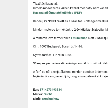
Tisztítási javaslat:
Kímélő mosószeres vízben kézzel mosható, nem vasalha
Használati útmutató letöltése (PDF)
Rendelj
22.999Ft felett
és a szállítási költséget mi áll
Minden motoros termékünkre
2 év jótállást
biztosítunk!
A raktáron lévő termékeket
1 munkanap
alatt kiszállí
Cím: 1097 Budapest, Ecseri út 14-16.
Nyitva tartás: H-P: 9:30-18:00
30 napos pénzvisszafizetési
garanciát biztosítunk Nek
A férfi és női szexjátékoknál minden esetben érdemes
higiéniáról
sem, javasoljuk, hogy a szexjátékokat kifeje
Ean:
8714273493934
Márka:
Ouch!
Eladó:
Erotikashow