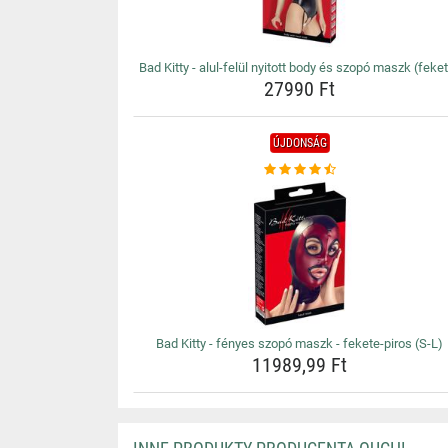
Bad Kitty - alul-felül nyitott body és szopó maszk (feke
27990 Ft
ÚJDONSÁG
Bad Kitty - fényes szopó maszk - fekete-piros (S-L)
11989,99 Ft