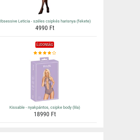
Obsessive Leticia - széles csipkés harisnya (fekete)
4990 Ft
ÚJDONSÁG
Kissable - nyakpántos, csipke body (lila)
18990 Ft