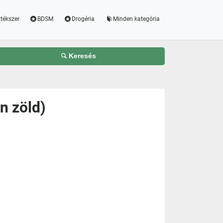
tékszer
BDSM
Drogéria
Minden kategória
Keresés
n zöld)