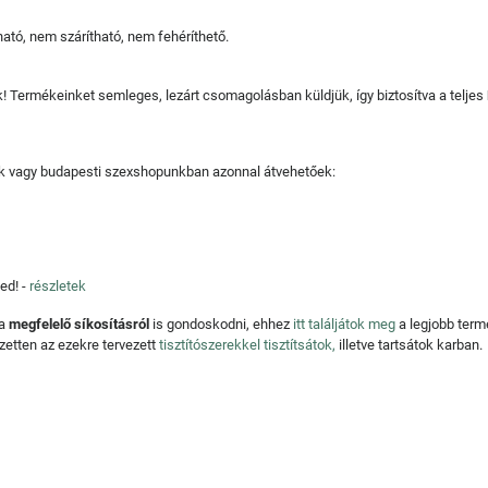
tó, nem szárítható, nem fehéríthető.
juk! Termékeinket semleges, lezárt csomagolásban küldjük, így biztosítva a teljes
tjuk vagy budapesti szexshopunkban azonnal átvehetőek:
ed! -
részletek
 a
megfelelő síkosításról
is gondoskodni, ehhez
itt találjátok meg
a legjobb ter
zetten az ezekre tervezett
tisztítószerekkel tisztítsátok,
illetve tartsátok karban.