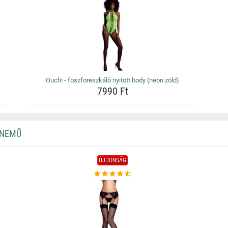
Ouch! - foszforeszkáló nyitott body (neon zöld)
7990 Ft
RNEMŰ
ÚJDONSÁG