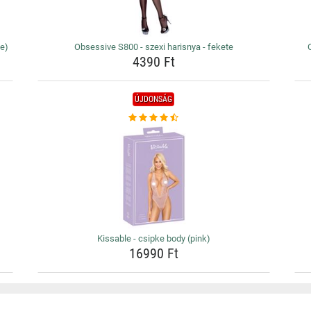
te)
Obsessive S800 - szexi harisnya - fekete
4390 Ft
ÚJDONSÁG
Kissable - csipke body (pink)
16990 Ft