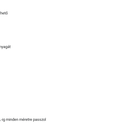
lhető
anyagát
XL-ig minden méretre passzol