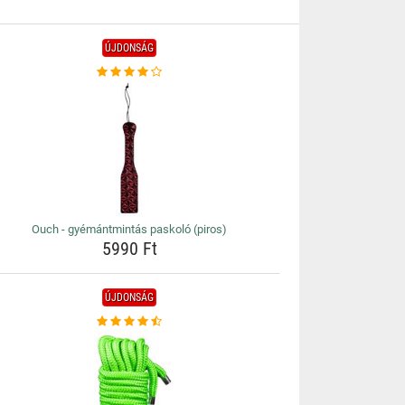
ÚJDONSÁG
Ouch - gyémántmintás paskoló (piros)
5990 Ft
ÚJDONSÁG