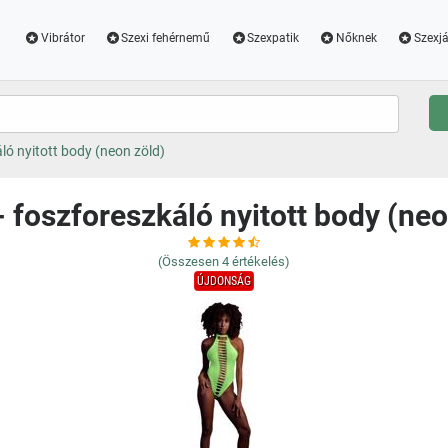
Vibrátor
Szexi fehérnemű
Szexpatik
Nőknek
Szexjá
ló nyitott body (neon zöld)
- foszforeszkáló nyitott body (neo
(Összesen
4
értékelés)
ÚJDONSÁG