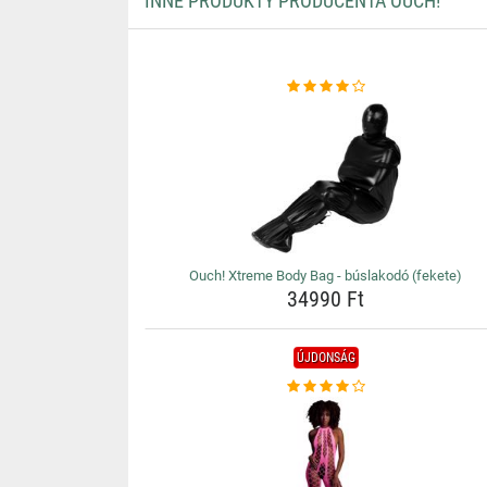
INNE PRODUKTY PRODUCENTA OUCH!
Ouch! Xtreme Body Bag - búslakodó (fekete)
34990 Ft
ÚJDONSÁG