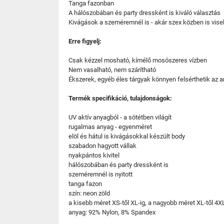
Tanga fazonban
A hálószobában és party dressként is kiváló választás
Kivágások a szeméremnél is - akár szex közben is vise
Erre figyelj:
Csak kézzel mosható, kímélő mosószeres vízben
Nem vasalható, nem szárítható
Ékszerek, egyéb éles tárgyak könnyen felsérthetik az 
Termék specifikáció, tulajdonságok:
UV aktív anyagból - a sötétben világít
rugalmas anyag - egyenméret
elöl és hátul is kivágásokkal készült body
szabadon hagyott vállak
nyakpántos kivitel
hálószobában és party dressként is
szeméremnél is nyitott
tanga fazon
szín: neon zöld
a kisebb méret XS-től XL-ig, a nagyobb méret XL-től 4
anyag: 92% Nylon, 8% Spandex