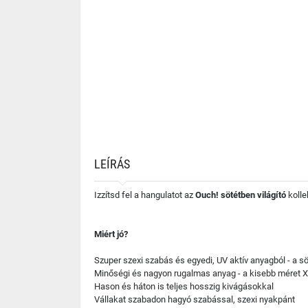
LEÍRÁS
Izzítsd fel a hangulatot az
Ouch! sötétben világító
kolle
Miért jó?
Szuper szexi szabás és egyedi, UV aktív anyagból - a sö
Minőségi és nagyon rugalmas anyag - a kisebb méret XS
Hason és háton is teljes hosszig kivágásokkal
Vállakat szabadon hagyó szabással, szexi nyakpánt