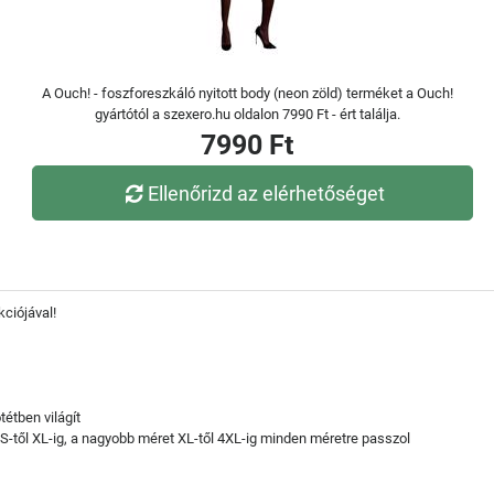
A Ouch! - foszforeszkáló nyitott body (neon zöld) terméket a Ouch!
gyártótól a szexero.hu oldalon 7990 Ft - ért találja.
7990 Ft
Ellenőrizd az elérhetőséget
kciójával!
tétben világít
-től XL-ig, a nagyobb méret XL-től 4XL-ig minden méretre passzol