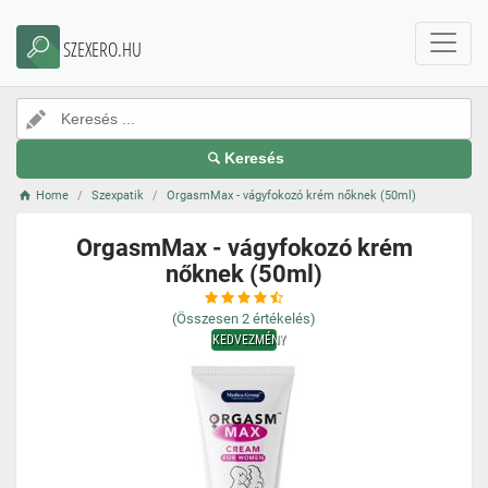
SZEXERO.HU
Keresés
Home
Szexpatik
OrgasmMax - vágyfokozó krém nőknek (50ml)
OrgasmMax - vágyfokozó krém
nőknek (50ml)
(Összesen
2
értékelés)
KEDVEZMÉNY