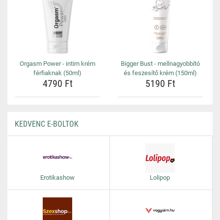
Orgasm Power - intim krém
Bigger Bust - mellnagyobbító
férfiaknak (50ml)
és feszesítő krém (150ml)
4790 Ft
5190 Ft
KEDVENC E-BOLTOK
Erotikashow
Lolipop