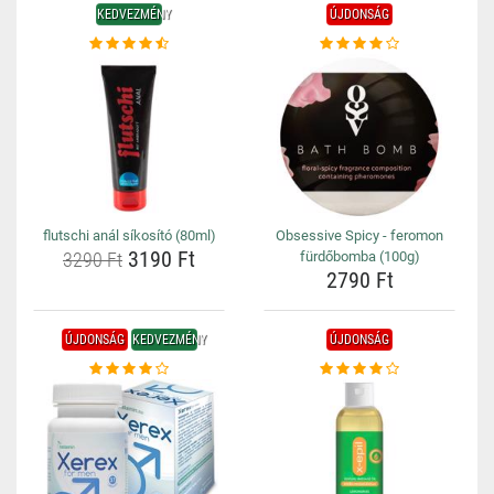
KEDVEZMÉNY
ÚJDONSÁG
flutschi anál síkosító (80ml)
Obsessive Spicy - feromon
3190 Ft
3290 Ft
fürdőbomba (100g)
2790 Ft
ÚJDONSÁG
KEDVEZMÉNY
ÚJDONSÁG