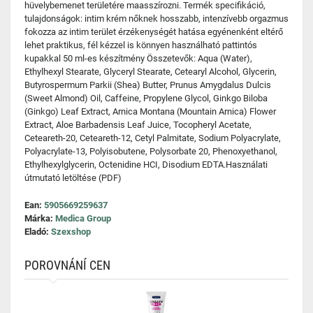
hüvelybemenet területére maasszírozni. Termék specifikáció,
tulajdonságok: intim krém nőknek hosszabb, intenzívebb orgazmus
fokozza az intim terület érzékenységét hatása egyénenként eltérő
lehet praktikus, fél kézzel is könnyen használható pattintós
kupakkal 50 ml-es készítmény Összetevők: Aqua (Water),
Ethylhexyl Stearate, Glyceryl Stearate, Cetearyl Alcohol, Glycerin,
Butyrospermum Parkii (Shea) Butter, Prunus Amygdalus Dulcis
(Sweet Almond) Oil, Caffeine, Propylene Glycol, Ginkgo Biloba
(Ginkgo) Leaf Extract, Arnica Montana (Mountain Arnica) Flower
Extract, Aloe Barbadensis Leaf Juice, Tocopheryl Acetate,
Ceteareth-20, Ceteareth-12, Cetyl Palmitate, Sodium Polyacrylate,
Polyacrylate-13, Polyisobutene, Polysorbate 20, Phenoxyethanol,
Ethylhexylglycerin, Octenidine HCI, Disodium EDTA.Használati
útmutató letöltése (PDF)
Ean:
5905669259637
Márka:
Medica Group
Eladó:
Szexshop
POROVNÁNÍ CEN