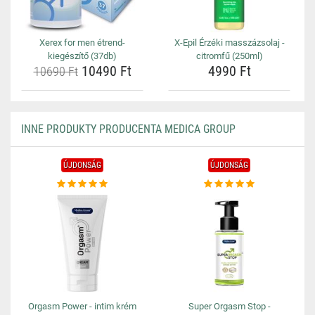
Xerex for men étrend-
X-Epil Érzéki masszázsolaj -
kiegészítő (37db)
citromfű (250ml)
10490 Ft
4990 Ft
10690 Ft
INNE PRODUKTY PRODUCENTA MEDICA GROUP
ÚJDONSÁG
ÚJDONSÁG
Orgasm Power - intim krém
Super Orgasm Stop -