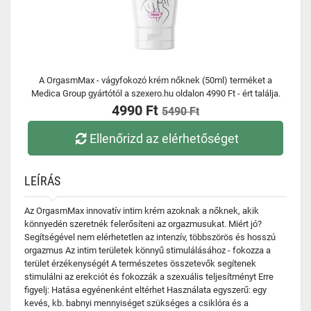
A OrgasmMax - vágyfokozó krém nőknek (50ml) terméket a
Medica Group gyártótól a szexero.hu oldalon 4990 Ft - ért találja.
4990 Ft
5490 Ft
Ellenőrizd az elérhetőséget
LEÍRÁS
Az OrgasmMax innovatív intim krém azoknak a nőknek, akik
könnyedén szeretnék felerősíteni az orgazmusukat. Miért jó?
Segítségével nem elérhetetlen az intenzív, többszörös és hosszú
orgazmus Az intim területek könnyű stimulálásához - fokozza a
terület érzékenységét A természetes összetevők segítenek
stimulálni az erekciót és fokozzák a szexuális teljesítményt Erre
figyelj: Hatása egyénenként eltérhet Használata egyszerű: egy
kevés, kb. babnyi mennyiséget szükséges a csiklóra és a