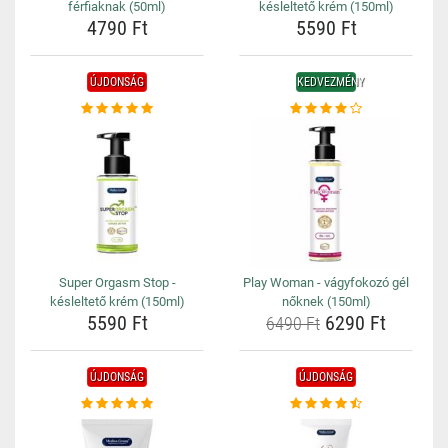
férfiaknak (50ml)
késleltető krém (150ml)
4790 Ft
5590 Ft
ÚJDONSÁG
KEDVEZMÉNY
Super Orgasm Stop -
Play Woman - vágyfokozó gél
késleltető krém (150ml)
nőknek (150ml)
5590 Ft
6290 Ft
6490 Ft
ÚJDONSÁG
ÚJDONSÁG