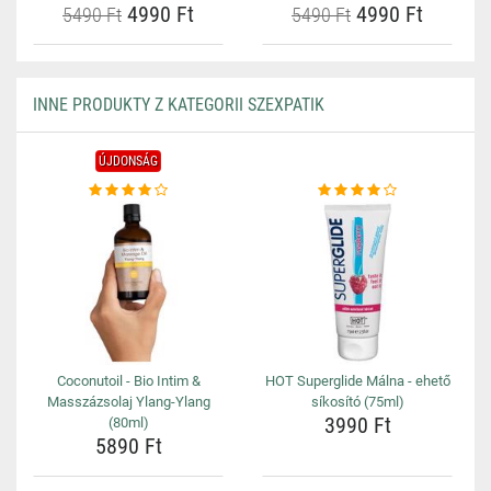
4990 Ft
4990 Ft
5490 Ft
5490 Ft
INNE PRODUKTY Z KATEGORII SZEXPATIK
ÚJDONSÁG
Coconutoil - Bio Intim &
HOT Superglide Málna - ehető
Masszázsolaj Ylang-Ylang
síkosító (75ml)
3990 Ft
(80ml)
5890 Ft