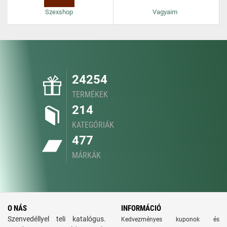
Szexshop
Vagyaim
24254
TERMÉKEK
214
KATEGÓRIÁK
477
MÁRKÁK
O NÁS
INFORMÁCIÓ
Szenvedéllyel teli katalógus.
Kedvezményes kuponok és