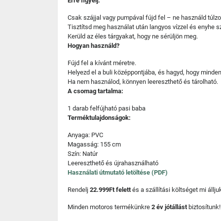
Erre figyelj:
Csak szájjal vagy pumpával fújd fel – ne használd túlz
Tisztítsd meg használat után langyos vízzel és enyhe 
Kerüld az éles tárgyakat, hogy ne sérüljön meg.
Hogyan használd?
Fújd fel a kívánt méretre.
Helyezd el a buli középpontjába, és hagyd, hogy minden
Ha nem használod, könnyen leereszthető és tárolható.
A csomag tartalma:
1 darab felfújható pasi baba
Terméktulajdonságok:
Anyaga: PVC
Magasság: 155 cm
Szín: Natúr
Leereszthető és újrahasználható
Használati útmutató letöltése (PDF)
Rendelj
22.999Ft felett
és a szállítási költséget mi áll
Minden motoros termékünkre
2 év jótállást
biztosítunk!