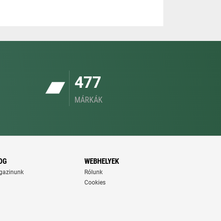
477
MÁRKÁK
OG
WEBHELYEK
gazinunk
Rólunk
Cookies