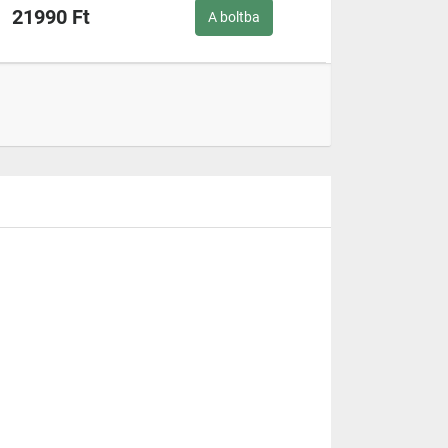
21990 Ft
A boltba