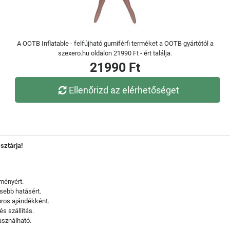
A OOTB Inflatable - felfújható gumiférfi terméket a OOTB gyártótól a
szexero.hu oldalon 21990 Ft - ért találja.
21990 Ft
Ellenőrizd az elérhetőséget
sztárja!
ményért.
sebb hatásért.
ros ajándékként.
s szállítás.
asználható.