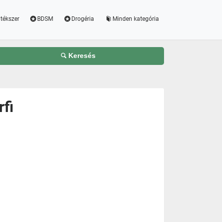
tékszer
BDSM
Drogéria
Minden kategória
Keresés
rfi