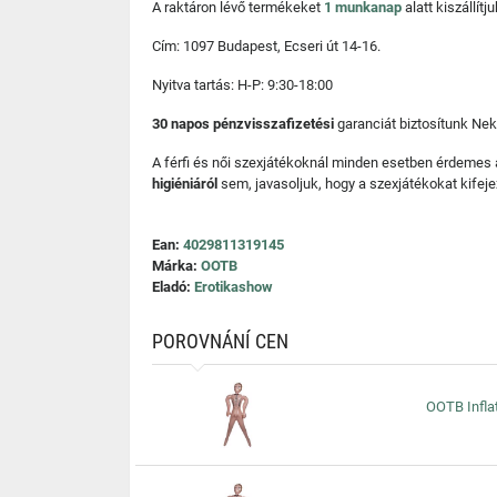
A raktáron lévő termékeket
1 munkanap
alatt kiszállí
Cím: 1097 Budapest, Ecseri út 14-16.
Nyitva tartás: H-P: 9:30-18:00
30 napos pénzvisszafizetési
garanciát biztosítunk Nek
A férfi és női szexjátékoknál minden esetben érdemes
higiéniáról
sem, javasoljuk, hogy a szexjátékokat kifeje
Ean:
4029811319145
Márka:
OOTB
Eladó:
Erotikashow
POROVNÁNÍ CEN
OOTB Inflat