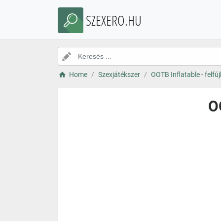
SZEXERO.HU
Home
Szexjátékszer
OOTB Inflatable - felfú
OO