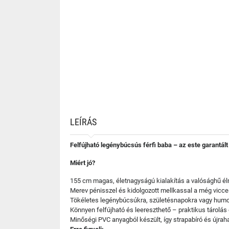
LEÍRÁS
Felfújható legénybúcsús férfi baba – az este garantált 
Miért jó?
155 cm magas, életnagyságú kialakítás a valósághű él
Merev pénisszel és kidolgozott mellkassal a még vicce
Tökéletes legénybúcsúkra, születésnapokra vagy humo
Könnyen felfújható és leereszthető – praktikus tárolás é
Minőségi PVC anyagból készült, így strapabíró és újrah