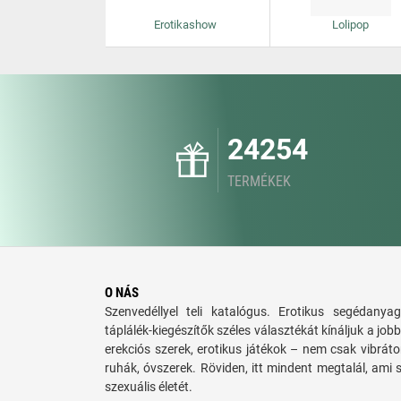
Erotikashow
Lolipop
24254
TERMÉKEK
O NÁS
Szenvedéllyel teli katalógus. Erotikus segédanyag
táplálék-kiegészítők széles választékát kínáljuk a jo
erekciós szerek, erotikus játékok – nem csak vibráto
ruhák, óvszerek. Röviden, itt mindent megtalál, ami 
szexuális életét.