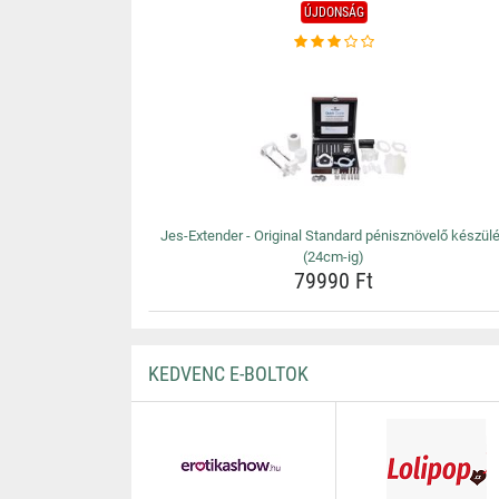
ÚJDONSÁG
Jes-Extender - Original Standard pénisznövelő készül
(24cm-ig)
79990 Ft
KEDVENC E-BOLTOK