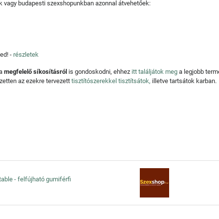
tjuk vagy budapesti szexshopunkban azonnal átvehetőek:
ed! -
részletek
 a
megfelelő síkosításról
is gondoskodni, ehhez
itt találjátok meg
a legjobb ter
zetten az ezekre tervezett
tisztítószerekkel tisztítsátok,
illetve tartsátok karban.
able - felfújható gumiférfi