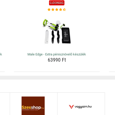
ÚJDONSÁG
ék
Male Edge - Extra pénisznövelő készülék
63990 Ft