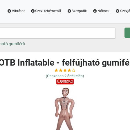
Vibrátor
Szexi fehérnemű
Szexpatik
Nőknek
Szexjá
jható gumiférfi
TB Inflatable - felfújható gumifé
(Összesen
2
értékelés)
ÚJDONSÁG