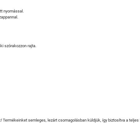
ott nyomással.
szappannal.
ki szórakozzon rajta.
juk! Termékeinket semleges, lezárt csomagolásban küldjük, így biztosítva a teljes