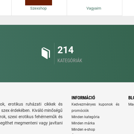
Szexshop
Vagyaim
214
KATEGÓRIÁK
INFORMÁCIÓ
BL
ok, erotikus ruházati cikkek és
Kedvezményes kuponok és
Ma
bb szex érdekében. Kiváló minőségű
promóciók
rok, szexi erotikus fehérneműk és
Minden kategória
segíthet megmenteni vagy javítani
Minden márka
Minden e-shop