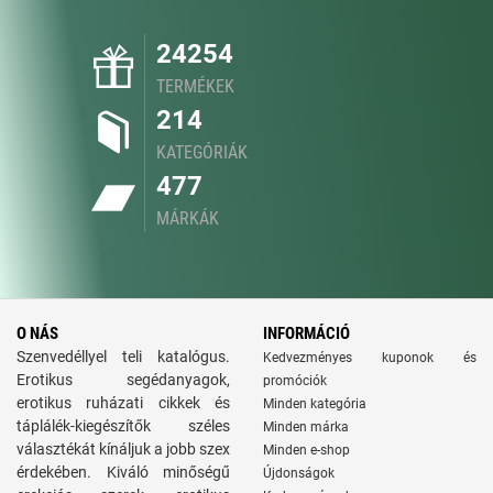
24254
TERMÉKEK
214
KATEGÓRIÁK
477
MÁRKÁK
O NÁS
INFORMÁCIÓ
Szenvedéllyel teli katalógus.
Kedvezményes kuponok és
Erotikus segédanyagok,
promóciók
erotikus ruházati cikkek és
Minden kategória
táplálék-kiegészítők széles
Minden márka
választékát kínáljuk a jobb szex
Minden e-shop
érdekében. Kiváló minőségű
Újdonságok