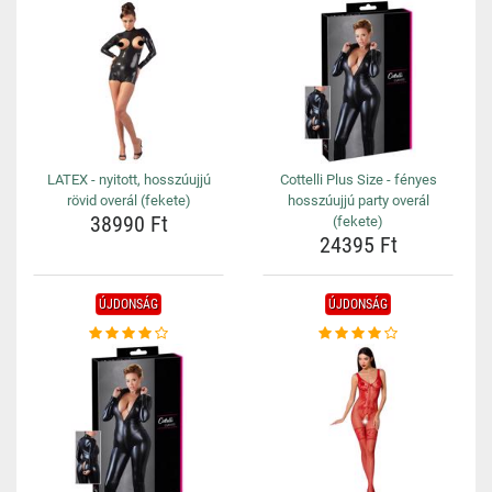
LATEX - nyitott, hosszúujjú
Cottelli Plus Size - fényes
rövid overál (fekete)
hosszúujjú party overál
38990 Ft
(fekete)
24395 Ft
ÚJDONSÁG
ÚJDONSÁG