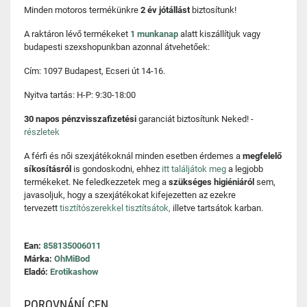
Minden motoros termékünkre
2 év jótállást
biztosítunk!
A raktáron lévő termékeket
1 munkanap
alatt kiszállítjuk vagy
budapesti szexshopunkban azonnal átvehetőek:
Cím: 1097 Budapest, Ecseri út 14-16.
Nyitva tartás: H-P: 9:30-18:00
30 napos pénzvisszafizetési
garanciát biztosítunk Neked! -
részletek
A férfi és női szexjátékoknál minden esetben érdemes a
megfelelő
síkosításról
is gondoskodni, ehhez
itt találjátok meg
a legjobb
termékeket. Ne feledkezzetek meg a
szükséges higiéniáról
sem,
javasoljuk, hogy a szexjátékokat kifejezetten az ezekre
tervezett
tisztítószerekkel tisztítsátok,
illetve tartsátok karban.
Ean:
858135006011
Márka:
OhMiBod
Eladó:
Erotikashow
POROVNÁNÍ CEN