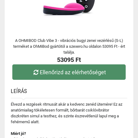
A OHMIBOD Club Vibe 3 - vibrációs bugyi zenei vezérlésű (S-L)
terméket a OhMiBod gyártótól a szexero.hu oldalon 53095 Ft - ért
találja.
53095 Ft
Ellenőrizd az elérhetőséget
LEÍRÁS
Élvezd a rezgések ritmusát akár a kedvenc zenéd ütemére! Ez az
anatómiailag tökéletesen formált, bőrbarát csiklóvibrátor
diszkréten simul a testhez, és szinte észrevétlenül lapul meg a
fehérnemű alatt.
Miért jó?