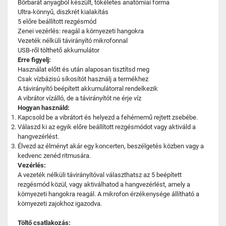
Bőrbarát anyagból készült, tökéletes anatómiai forma
Ultra-könnyű, diszkrét kialakítás
5 előre beállított rezgésmód
Zenei vezérlés: reagál a környezeti hangokra
Vezeték nélküli távirányító mikrofonnal
USB-ről tölthető akkumulátor
Erre figyelj:
Használat előtt és után alaposan tisztítsd meg
Csak vízbázisú síkosítót használj a termékhez
A távirányító beépített akkumulátorral rendelkezik
A vibrátor vízálló, de a távirányítót ne érje víz
Hogyan használd:
Kapcsold be a vibrátort és helyezd a fehérnemű rejtett zsebébe.
Válaszd ki az egyik előre beállított rezgésmódot vagy aktiváld a
hangvezérlést.
Élvezd az élményt akár egy koncerten, beszélgetés közben vagy a
kedvenc zenéd ritmusára.
Vezérlés:
A vezeték nélküli távirányítóval választhatsz az 5 beépített
rezgésmód közül, vagy aktiválhatod a hangvezérlést, amely a
környezeti hangokra reagál. A mikrofon érzékenysége állítható a
környezeti zajokhoz igazodva.
Töltő csatlakozás: