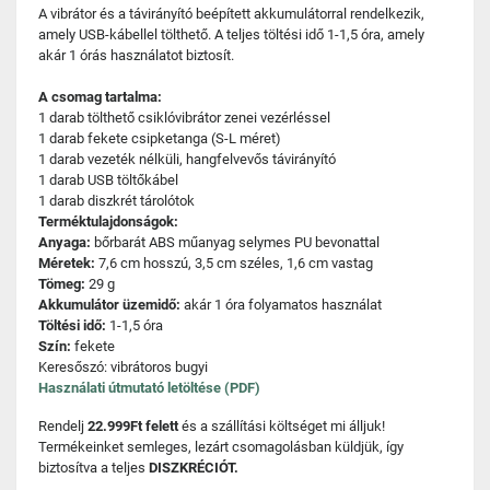
A vibrátor és a távirányító beépített akkumulátorral rendelkezik,
amely USB-kábellel tölthető. A teljes töltési idő 1-1,5 óra, amely
akár 1 órás használatot biztosít.
A csomag tartalma:
1 darab tölthető csiklóvibrátor zenei vezérléssel
1 darab fekete csipketanga (S-L méret)
1 darab vezeték nélküli, hangfelvevős távirányító
1 darab USB töltőkábel
1 darab diszkrét tárolótok
Terméktulajdonságok:
Anyaga:
bőrbarát ABS műanyag selymes PU bevonattal
Méretek:
7,6 cm hosszú, 3,5 cm széles, 1,6 cm vastag
Tömeg:
29 g
Akkumulátor üzemidő:
akár 1 óra folyamatos használat
Töltési idő:
1-1,5 óra
Szín:
fekete
Keresőszó: vibrátoros bugyi
Használati útmutató letöltése (PDF)
Rendelj
22.999Ft felett
és a szállítási költséget mi álljuk!
Termékeinket semleges, lezárt csomagolásban küldjük, így
biztosítva a teljes
DISZKRÉCIÓT.