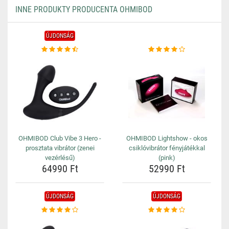
INNE PRODUKTY PRODUCENTA OHMIBOD
ÚJDONSÁG
OHMIBOD Club Vibe 3 Hero -
OHMIBOD Lightshow - okos
prosztata vibrátor (zenei
csiklóvibrátor fényjátékkal
vezérlésű)
(pink)
64990 Ft
52990 Ft
ÚJDONSÁG
ÚJDONSÁG