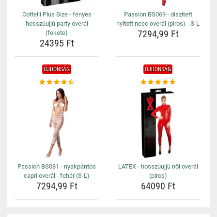
Cottelli Plus Size - fényes
Passion BS069 - díszített
hosszúujjú party overál
nyitott necc overál (piros) - S-L
7294,99 Ft
(fekete)
24395 Ft
ÚJDONSÁG
ÚJDONSÁG
Passion BS081 - nyakpántos
LATEX - hosszúujjú női overál
capri overál - fehér (S-L)
(piros)
7294,99 Ft
64090 Ft