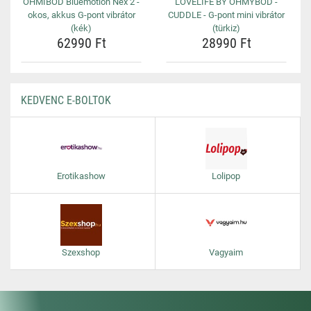
OHMIBOD Bluemotion Nex 2 -
LOVELIFE BY OHMYBOD -
okos, akkus G-pont vibrátor
CUDDLE - G-pont mini vibrátor
(kék)
(türkiz)
62990 Ft
28990 Ft
KEDVENC E-BOLTOK
Erotikashow
Lolipop
Szexshop
Vagyaim