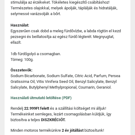
stimulálja az érzékeket. Tökéletes kiegészítő csábításhoz!
Természetes olajokkal, melyek ápolják, táplálják és hidratálják,
selymessé varázsolják a bőrt.
Használat:
Egyszerűen csak dobd a meleg fürdővízbe, a labda rögtön el kezd
pezsegni és beillatosítja az egész fürdő légterét. Megnyugtat,
ellazít.
1db fürdőgolyó a csomagban.
Tömeg: 100g.
Összetevők:
Sodium Bicarbonate, Sodium Sulfate, Citric Acid, Parfum, Persea
Gratissima Oil, Vitis Vinifera Seed Oil, Benzyl Salicylate, Benzyl
Salicylate, Butylphenyl Methylpropional, Coumarin, Geraniol.
Használati útmutató letöltése (PDF)
Rendelj
22.999Ft felett
és a szállítási költséget mi álljuk!
Termékeinket semleges, lezárt csomagolásban küldjük, így
biztosítva a teljes
DISZKRÉCIÓT.
Minden motoros termékünkre
2 év jótállást
biztosítunk!