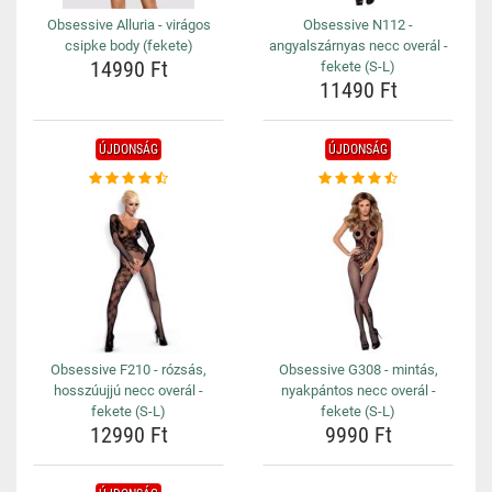
Obsessive Alluria - virágos
Obsessive N112 -
csipke body (fekete)
angyalszárnyas necc overál -
14990 Ft
fekete (S-L)
11490 Ft
ÚJDONSÁG
ÚJDONSÁG
Obsessive F210 - rózsás,
Obsessive G308 - mintás,
hosszúujjú necc overál -
nyakpántos necc overál -
fekete (S-L)
fekete (S-L)
12990 Ft
9990 Ft