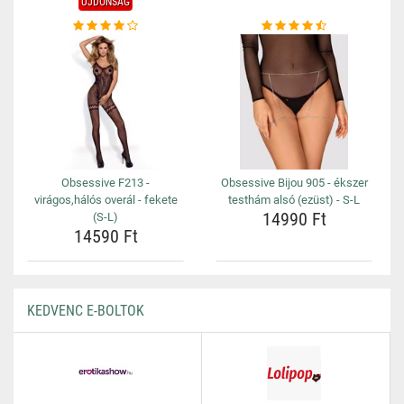
ÚJDONSÁG
Obsessive F213 -
Obsessive Bijou 905 - ékszer
virágos,hálós overál - fekete
testhám alsó (ezüst) - S-L
14990 Ft
(S-L)
14590 Ft
KEDVENC E-BOLTOK