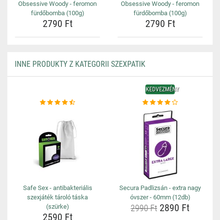
Obsessive Woody - feromon
Obsessive Woody - feromon
fürdőbomba (100g)
fürdőbomba (100g)
2790 Ft
2790 Ft
INNE PRODUKTY Z KATEGORII SZEXPATIK
KEDVEZMÉNY
Safe Sex - antibakteriális
Secura Padlizsán - extra nagy
szexjáték tároló táska
óvszer - 60mm (12db)
2890 Ft
(szürke)
2990 Ft
2590 Ft