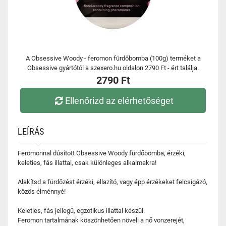
A Obsessive Woody - feromon fürdőbomba (100g) terméket a
Obsessive gyártótól a szexero.hu oldalon 2790 Ft - ért találja.
2790 Ft
Ellenőrizd az elérhetőséget
LEÍRÁS
Feromonnal dúsított Obsessive Woody fürdőbomba, érzéki,
keleties, fás illattal, csak különleges alkalmakra!
Alakítsd a fürdőzést érzéki, ellazító, vagy épp érzékeket felcsigázó,
közös élménnyé!
Keleties, fás jellegű, egzotikus illattal készül.
Feromon tartalmának köszönhetően növeli a nő vonzerejét,