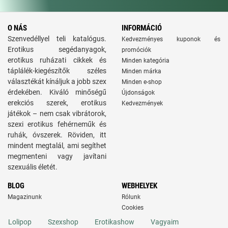
O NÁS
INFORMÁCIÓ
Szenvedéllyel teli katalógus.
Kedvezményes kuponok és
Erotikus segédanyagok,
promóciók
erotikus ruházati cikkek és
Minden kategória
táplálék-kiegészítők széles
Minden márka
választékát kínáljuk a jobb szex
Minden e-shop
érdekében. Kiváló minőségű
Újdonságok
erekciós szerek, erotikus
Kedvezmények
játékok – nem csak vibrátorok,
szexi erotikus fehérneműk és
ruhák, óvszerek. Röviden, itt
mindent megtalál, ami segíthet
megmenteni vagy javítani
szexuális életét.
BLOG
WEBHELYEK
Magazinunk
Rólunk
Cookies
Lolipop
Szexshop
Erotikashow
Vagyaim