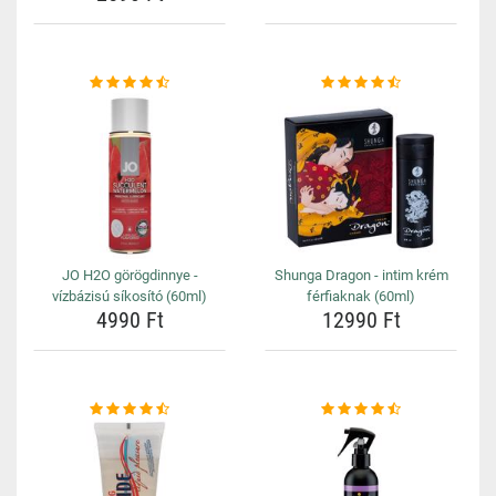
JO H2O görögdinnye -
Shunga Dragon - intim krém
vízbázisú síkosító (60ml)
férfiaknak (60ml)
4990 Ft
12990 Ft