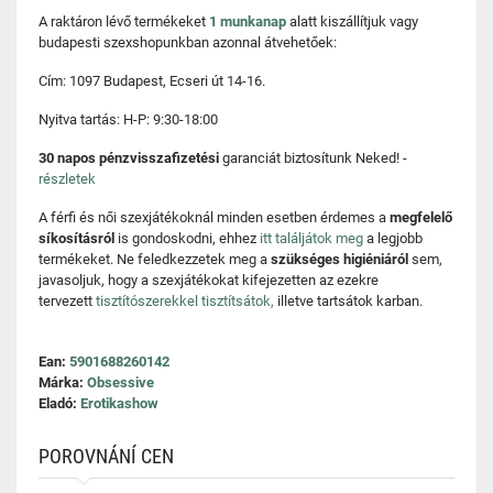
A raktáron lévő termékeket
1 munkanap
alatt kiszállítjuk vagy
budapesti szexshopunkban azonnal átvehetőek:
Cím: 1097 Budapest, Ecseri út 14-16.
Nyitva tartás: H-P: 9:30-18:00
30 napos pénzvisszafizetési
garanciát biztosítunk Neked! -
részletek
A férfi és női szexjátékoknál minden esetben érdemes a
megfelelő
síkosításról
is gondoskodni, ehhez
itt találjátok meg
a legjobb
termékeket. Ne feledkezzetek meg a
szükséges higiéniáról
sem,
javasoljuk, hogy a szexjátékokat kifejezetten az ezekre
tervezett
tisztítószerekkel tisztítsátok,
illetve tartsátok karban.
Ean:
5901688260142
Márka:
Obsessive
Eladó:
Erotikashow
POROVNÁNÍ CEN