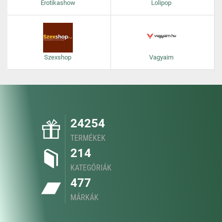
Erotikashow
Lolipop
Szexshop
Vagyaim
24254
TERMÉKEK
214
KATEGÓRIÁK
477
MÁRKÁK