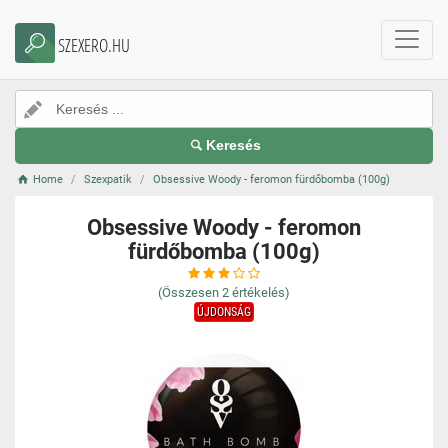
SZEXERO.HU
Keresés
Home
Szexpatik
Obsessive Woody - feromon fürdőbomba (100g)
Obsessive Woody - feromon
fürdőbomba (100g)
(Összesen
2
értékelés)
ÚJDONSÁG