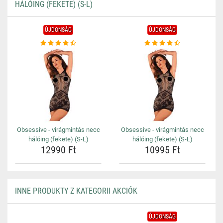
HÁLÓING (FEKETE) (S-L)
ÚJDONSÁG
ÚJDONSÁG
Obsessive - virágmintás necc
Obsessive - virágmintás necc
hálóing (fekete) (S-L)
hálóing (fekete) (S-L)
12990 Ft
10995 Ft
INNE PRODUKTY Z KATEGORII AKCIÓK
ÚJDONSÁG