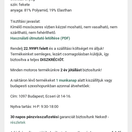
szín: fekete
anyaga: 81% Polyamid, 19% Elasthan
Tisztítási javaslat:
Kímélő mosószeres vízben kézzel mosható, nem vasalható, nem
szárítható, nem fehéríthető.
Használati útmutató letöltése (PDF)
Rendelj
22.999Ft felett
és a szállítási költséget mi álljuk!
Termékeinket semleges, lezárt csomagolásban küldjük, így
biztosítva a teljes
DISZKRÉCIÓT.
Minden motoros termékünkre
2 év jótállást
biztosítunk!
A raktáron lévő termékeket
1 munkanap
alatt kiszállítjuk vagy
budapesti szexshopunkban azonnal átvehetőek:
Cím: 1097 Budapest, Ecseri út 14-16.
Nyitva tartás: H-P: 9:30-18:00
30 napos pénzvisszafizetési
garanciát biztosítunk Neked! -
részletek