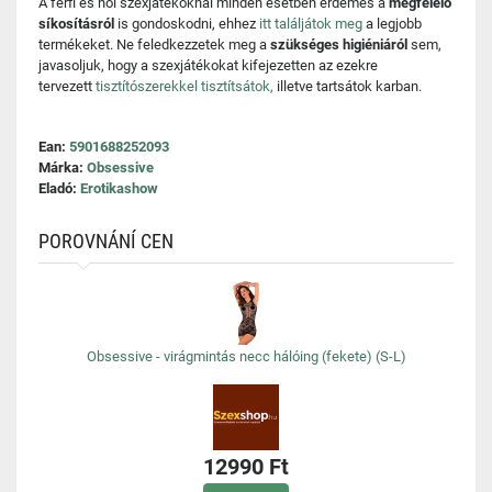
A férfi és női szexjátékoknál minden esetben érdemes a
megfelelő
síkosításról
is gondoskodni, ehhez
itt találjátok meg
a legjobb
termékeket. Ne feledkezzetek meg a
szükséges higiéniáról
sem,
javasoljuk, hogy a szexjátékokat kifejezetten az ezekre
tervezett
tisztítószerekkel tisztítsátok,
illetve tartsátok karban.
Ean:
5901688252093
Márka:
Obsessive
Eladó:
Erotikashow
POROVNÁNÍ CEN
Obsessive - virágmintás necc hálóing (fekete) (S-L)
12990 Ft