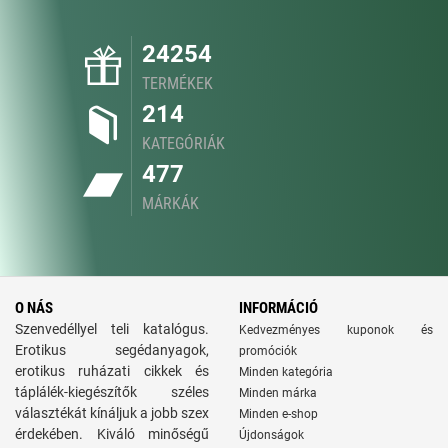
24254
TERMÉKEK
214
KATEGÓRIÁK
477
MÁRKÁK
O NÁS
INFORMÁCIÓ
Szenvedéllyel teli katalógus.
Kedvezményes kuponok és
Erotikus segédanyagok,
promóciók
erotikus ruházati cikkek és
Minden kategória
táplálék-kiegészítők széles
Minden márka
választékát kínáljuk a jobb szex
Minden e-shop
érdekében. Kiváló minőségű
Újdonságok