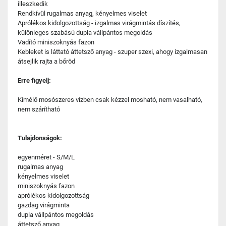
illeszkedik
Rendkívül rugalmas anyag, kényelmes viselet
Aprólékos kidolgozottság - izgalmas virágmintás díszítés,
különleges szabású dupla vállpántos megoldás
Vadító miniszoknyás fazon
Kebleket is láttató áttetsző anyag - szuper szexi, ahogy izgalmasan
átsejlik rajta a bőröd
Erre figyelj:
Kímélő mosószeres vízben csak kézzel mosható, nem vasalható,
nem szárítható
Tulajdonságok:
egyenméret - S/M/L
rugalmas anyag
kényelmes viselet
miniszoknyás fazon
aprólékos kidolgozottság
gazdag virágminta
dupla vállpántos megoldás
áttetsző anyag