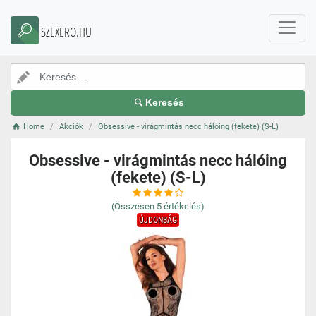
SZEXERO.HU
Keresés
Home
Akciók
Obsessive - virágmintás necc hálóing (fekete) (S-L)
Obsessive - virágmintás necc hálóing
(fekete) (S-L)
(Összesen
5
értékelés)
ÚJDONSÁG