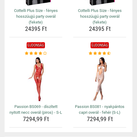
Cottelli Plus Size - fényes
Cottelli Plus Size - fényes
hosszúujjú party overál
hosszúujjú party overál
(fekete)
(fekete)
24395 Ft
24395 Ft
ÚJDONSÁG
ÚJDONSÁG
Passion BS069 - díszített
Passion BS081 - nyakpántos
nyitott necc overál (piros) - S-L
capri overál - fehér (S-L)
7294,99 Ft
7294,99 Ft