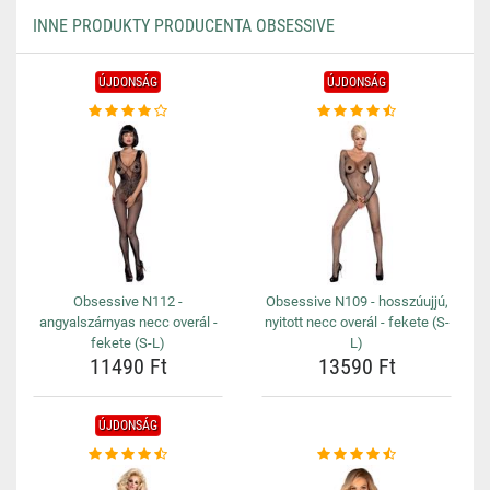
INNE PRODUKTY PRODUCENTA OBSESSIVE
ÚJDONSÁG
ÚJDONSÁG
Obsessive N112 -
Obsessive N109 - hosszúujjú,
angyalszárnyas necc overál -
nyitott necc overál - fekete (S-
fekete (S-L)
L)
11490 Ft
13590 Ft
ÚJDONSÁG