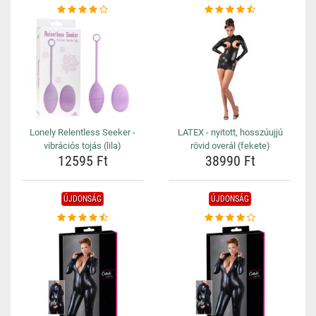
Lonely Relentless Seeker -
LATEX - nyitott, hosszúujjú
vibrációs tojás (lila)
rövid overál (fekete)
12595 Ft
38990 Ft
ÚJDONSÁG
ÚJDONSÁG