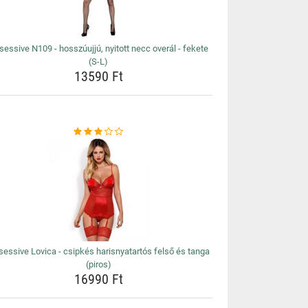
essive N109 - hosszúujjú, nyitott necc overál - fekete
(S-L)
13590 Ft
essive Lovica - csipkés harisnyatartós felső és tanga
(piros)
16990 Ft