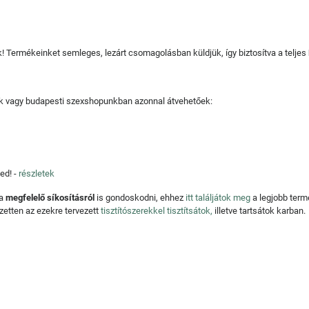
juk! Termékeinket semleges, lezárt csomagolásban küldjük, így biztosítva a teljes
tjuk vagy budapesti szexshopunkban azonnal átvehetőek:
ed! -
részletek
 a
megfelelő síkosításról
is gondoskodni, ehhez
itt találjátok meg
a legjobb ter
zetten az ezekre tervezett
tisztítószerekkel tisztítsátok,
illetve tartsátok karban.