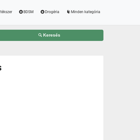
tékszer
BDSM
Drogéria
Minden kategória
Keresés
s