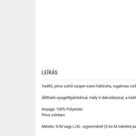
LEÍRÁS
Vadító, piros színű szuper-szexi hálóruha, rugalmas csi
Állítható spagettipántokkal, mély V-dekolátzzsal, a keb
Anyaga: 100% Polyester.
Piros színben.
Mérete: S/M vagy L/XL- egyenméret (S és M méretre pa