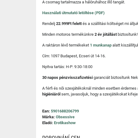
A csomag tartalmazza a hálóruhához illő tangát.
Használati útmutató letöltése (PDF)
Rendelj
22.999Ft felett
és a szállítási költséget mi áll
Minden motoros termékünkre
2 év jótállást
biztosítunk!
A raktáron lévő termékeket
1 munkanap
alatt kiszállí
Cím: 1097 Budapest, Ecseri út 14-16.
Nyitva tartás: H-P: 9:30-18:00
30 napos pénzvisszafizetési
garanciát biztosítunk Nek
A férfi és női szexjátékoknál minden esetben érdemes
higiéniáról
sem, javasoljuk, hogy a szexjátékokat kifeje
Ean:
5901688206799
Márka:
Obsessive
Eladó:
Erotikashow
POROVNÁNÍ CEN