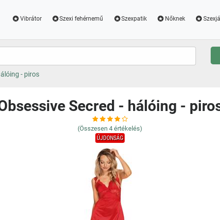
Vibrátor
Szexi fehérnemű
Szexpatik
Nőknek
Szexjá
álóing - piros
Obsessive Secred - hálóing - piro
(Összesen
4
értékelés)
ÚJDONSÁG