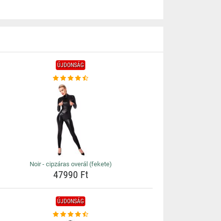
ÚJDONSÁG
Noir - cipzáras overál (fekete)
47990 Ft
ÚJDONSÁG