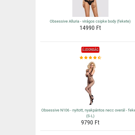
Obsessive Alluria - virágos csipke body (fekete)
14990 Ft
ÚJDONSÁG
Obsessive N106 - nyitott, nyakpántos necc overál - fek
(S-L)
9790 Ft