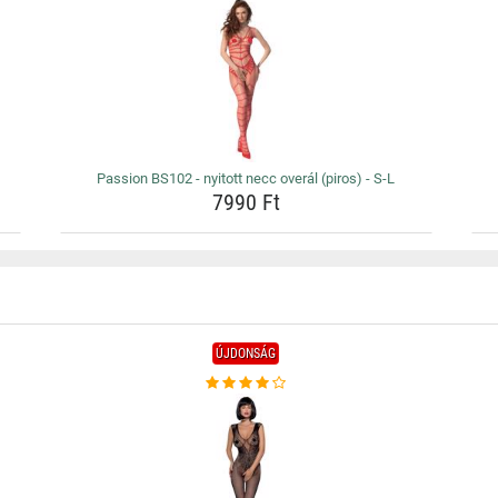
Passion BS102 - nyitott necc overál (piros) - S-L
7990 Ft
ÚJDONSÁG