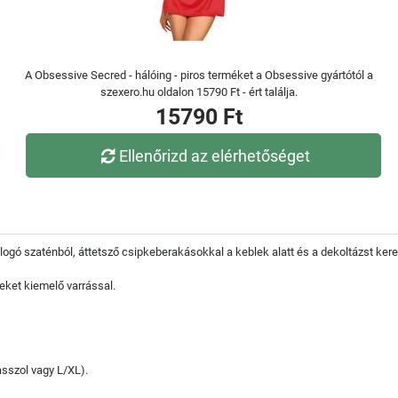
A Obsessive Secred - hálóing - piros terméket a Obsessive gyártótól a
szexero.hu oldalon 15790 Ft - ért találja.
15790 Ft
Ellenőrizd az elérhetőséget
llogó szaténból, áttetsző csipkeberakásokkal a keblek alatt és a dekoltázst kere
leket kiemelő varrással.
sszol vagy L/XL).