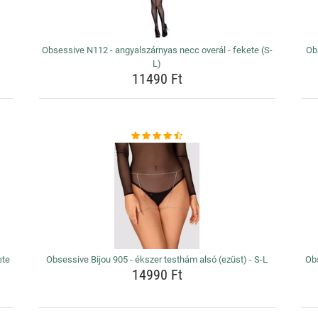
Obsessive N112 - angyalszárnyas necc overál - fekete (S-
Obs
L)
11490 Ft
ete
Obsessive Bijou 905 - ékszer testhám alsó (ezüst) - S-L
Obs
14990 Ft