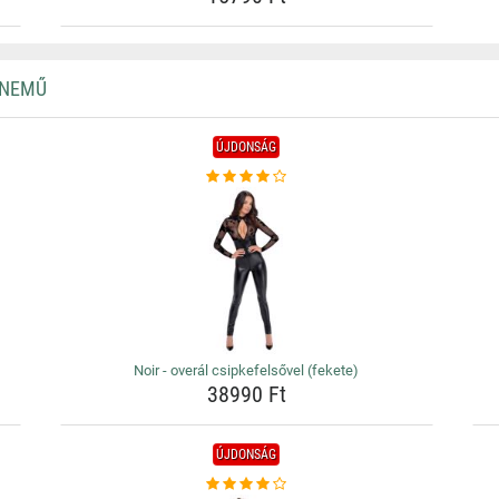
RNEMŰ
ÚJDONSÁG
Noir - overál csipkefelsővel (fekete)
38990 Ft
ÚJDONSÁG