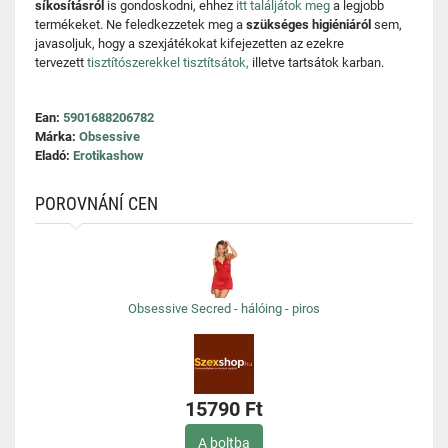
síkosításról
is gondoskodni, ehhez
itt találjátok meg
a legjobb
termékeket. Ne feledkezzetek meg a
szükséges higiéniáról
sem,
javasoljuk, hogy a szexjátékokat kifejezetten az ezekre
tervezett
tisztítószerekkel tisztítsátok,
illetve tartsátok karban.
Ean:
5901688206782
Márka:
Obsessive
Eladó:
Erotikashow
POROVNÁNÍ CEN
Obsessive Secred - hálóing - piros
15790 Ft
A boltba