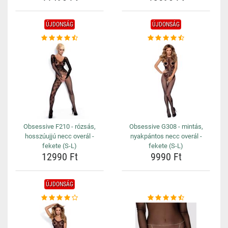
ÚJDONSÁG
ÚJDONSÁG
Obsessive F210 - rózsás,
Obsessive G308 - mintás,
hosszúujjú necc overál -
nyakpántos necc overál -
fekete (S-L)
fekete (S-L)
12990 Ft
9990 Ft
ÚJDONSÁG