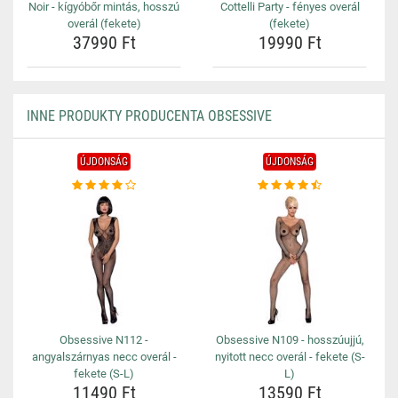
Noir - kígyóbőr mintás, hosszú
Cottelli Party - fényes overál
overál (fekete)
(fekete)
37990 Ft
19990 Ft
INNE PRODUKTY PRODUCENTA OBSESSIVE
ÚJDONSÁG
ÚJDONSÁG
Obsessive N112 -
Obsessive N109 - hosszúujjú,
angyalszárnyas necc overál -
nyitott necc overál - fekete (S-
fekete (S-L)
L)
11490 Ft
13590 Ft