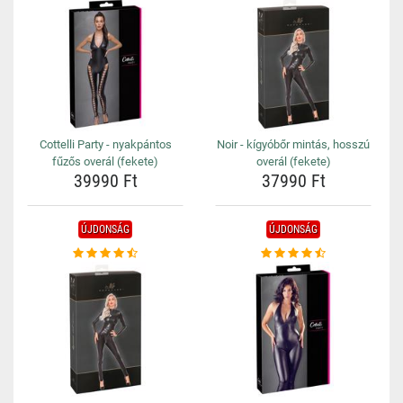
Cottelli Party - nyakpántos
Noir - kígyóbőr mintás, hosszú
fűzős overál (fekete)
overál (fekete)
39990 Ft
37990 Ft
ÚJDONSÁG
ÚJDONSÁG