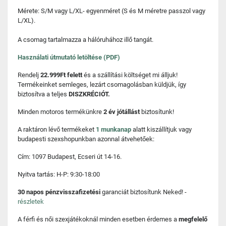
Mérete: S/M vagy L/XL- egyenméret (S és M méretre passzol vagy
L/XL).
A csomag tartalmazza a hálóruhához illő tangát.
Használati útmutató letöltése (PDF)
Rendelj
22.999Ft felett
és a szállítási költséget mi álljuk!
Termékeinket semleges, lezárt csomagolásban küldjük, így
biztosítva a teljes
DISZKRÉCIÓT.
Minden motoros termékünkre
2 év jótállást
biztosítunk!
A raktáron lévő termékeket
1 munkanap
alatt kiszállítjuk vagy
budapesti szexshopunkban azonnal átvehetőek:
Cím: 1097 Budapest, Ecseri út 14-16.
Nyitva tartás: H-P: 9:30-18:00
30 napos pénzvisszafizetési
garanciát biztosítunk Neked! -
részletek
A férfi és női szexjátékoknál minden esetben érdemes a
megfelelő