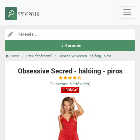
SZEXERO.HU
Keresés
Home
Szexi fehérnemű
Obsessive Secred - hálóing - piros
Obsessive Secred - hálóing - piros
(Összesen
5
értékelés)
ÚJDONSÁG