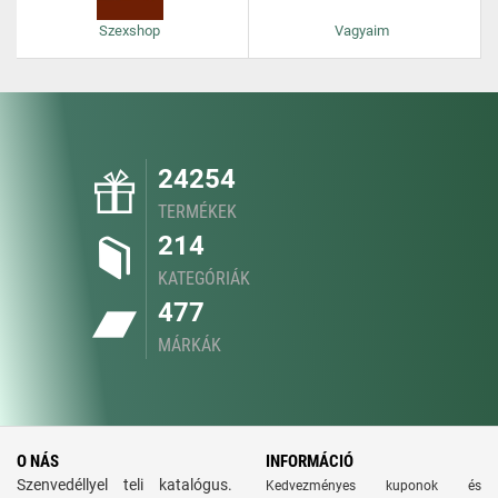
Szexshop
Vagyaim
24254
TERMÉKEK
214
KATEGÓRIÁK
477
MÁRKÁK
O NÁS
INFORMÁCIÓ
Szenvedéllyel teli katalógus.
Kedvezményes kuponok és