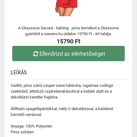
A Obsessive Secred - hálóing - piros terméket a Obsessive
gyártótól a szexero.hu oldalon 15790 Ft - ért találja.
15790 Ft
Ellenőrizd az elérhetőséget
LEÍRÁS
Vadító, piros színű szuper-szexi hálóruha, rugalmas csillogó
szaténból, áttetsző csipkeberakásokkal a keblek alatt és a
dekoltázst keretbe foglalva.
Állítható spagettipántokkal, mély V-dekolátzzsal, a kebleket
kiemelő varrással.
Anyaga: 100% Polyester.
Piros színben.