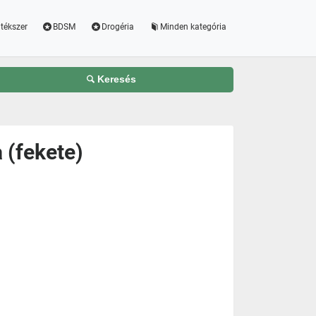
tékszer
BDSM
Drogéria
Minden kategória
Keresés
 (fekete)