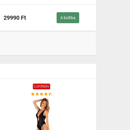
29990 Ft
A boltba
ÚJDONSÁG