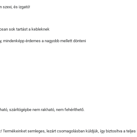
n szexi, és izgató!
gosan sok tartást a kebleknek
agy, mindenképp érdemes a nagyobb mellett dönteni
ató, szárítógépbe nem rakható, nem fehéríthető.
juk! Termékeinket semleges, lezárt csomagolásban küldjük, így biztosítva a teljes