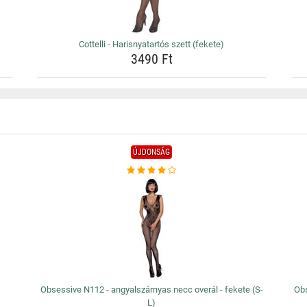
Cottelli - Harisnyatartós szett (fekete)
3490 Ft
ÚJDONSÁG
Obsessive N112 - angyalszárnyas necc overál - fekete (S-
Obs
L)