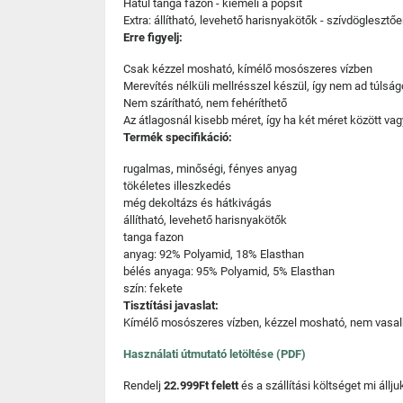
Hátul tanga fazon - kiemeli a popsit
Extra: állítható, levehető harisnyakötők - szívdöglesztőe
Erre figyelj:
Csak kézzel mosható, kímélő mosószeres vízben
Merevítés nélküli mellrésszel készül, így nem ad túlsá
Nem szárítható, nem fehéríthető
Az átlagosnál kisebb méret, így ha két méret között v
Termék specifikáció:
rugalmas, minőségi, fényes anyag
tökéletes illeszkedés
még dekoltázs és hátkivágás
állítható, levehető harisnyakötők
tanga fazon
anyag: 92% Polyamid, 18% Elasthan
bélés anyaga: 95% Polyamid, 5% Elasthan
szín: fekete
Tisztítási javaslat:
Kímélő mosószeres vízben, kézzel mosható, nem vasalh
Használati útmutató letöltése (PDF)
Rendelj
22.999Ft felett
és a szállítási költséget mi áll