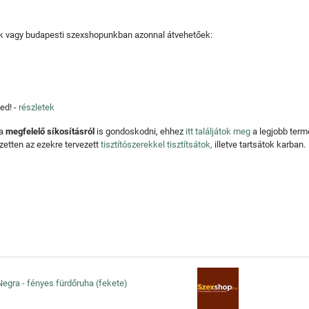
tjuk vagy budapesti szexshopunkban azonnal átvehetőek:
ed! -
részletek
 a
megfelelő síkosításról
is gondoskodni, ehhez
itt találjátok meg
a legjobb ter
zetten az ezekre tervezett
tisztítószerekkel tisztítsátok,
illetve tartsátok karban.
egra - fényes fürdőruha (fekete)