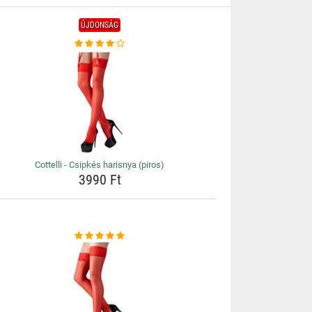
ÚJDONSÁG
Cottelli - Csipkés harisnya (piros)
3990 Ft