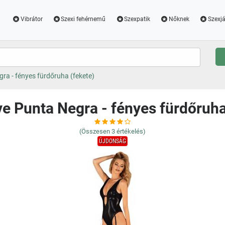
Vibrátor
Szexi fehérnemű
Szexpatik
Nőknek
Szexjá
ra - fényes fürdőruha (fekete)
e Punta Negra - fényes fürdőruha
(Összesen
3
értékelés)
ÚJDONSÁG