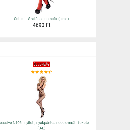
Cottelli - Szaténos combfix (piros)
4690 Ft
ÚJDONSÁG
essive N106 - nyitott, nyakpántos necc overál - fekete
(S-L)