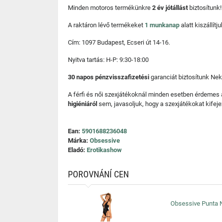
Minden motoros termékünkre
2 év jótállást
biztosítunk!
A raktáron lévő termékeket
1 munkanap
alatt kiszállí
Cím: 1097 Budapest, Ecseri út 14-16.
Nyitva tartás: H-P: 9:30-18:00
30 napos pénzvisszafizetési
garanciát biztosítunk Nek
A férfi és női szexjátékoknál minden esetben érdemes
higiéniáról
sem, javasoljuk, hogy a szexjátékokat kifeje
Ean:
5901688236048
Márka:
Obsessive
Eladó:
Erotikashow
POROVNÁNÍ CEN
Obsessive Punta N