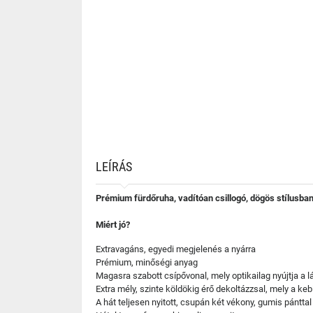
LEÍRÁS
Prémium fürdőruha, vadítóan csillogó, dögös stílusban
Miért jó?
Extravagáns, egyedi megjelenés a nyárra
Prémium, minőségi anyag
Magasra szabott csípővonal, mely optikailag nyújtja a 
Extra mély, szinte köldökig érő dekoltázzsal, mely a keb
A hát teljesen nyitott, csupán két vékony, gumis pánttal