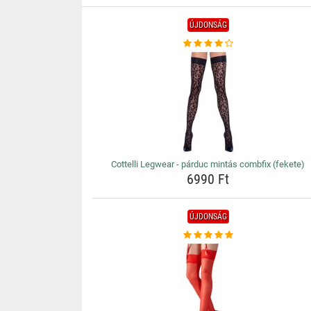
ÚJDONSÁG
Cottelli Legwear - párduc mintás combfix (fekete)
6990 Ft
ÚJDONSÁG