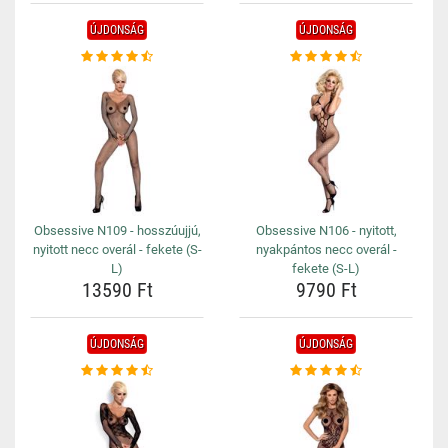
ÚJDONSÁG
ÚJDONSÁG
Obsessive N109 - hosszúujjú,
Obsessive N106 - nyitott,
nyitott necc overál - fekete (S-
nyakpántos necc overál -
L)
fekete (S-L)
13590 Ft
9790 Ft
ÚJDONSÁG
ÚJDONSÁG