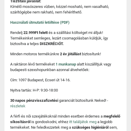
Tisztítási javaslat:
Kímélő mosószeres vízben, kézzel mosható, nem vasalható,
szárítógépbe nem rakható, nem fehéríthető.
Használati útmutató letöltése (PDF)
Rendelj
22.999Ft felett
és a szállítási költséget mi álljuk!
Termékeinket semleges, lezárt csomagolásban küldjük, így
biztosítva a teljes
DISZKRÉCIÓT.
Minden motoros termékünkre
2 év jótállást
biztosítunk!
A raktáron lévő termékeket
1 munkanap
alatt kiszállítjuk vagy
budapesti szexshopunkban azonnal átvehetőek:
Cím: 1097 Budapest, Ecseri út 14-16.
Nyitva tartás: H-P: 9:30-18:00
30 napos pénzvisszafizetési
garanciát biztosítunk Neked! -
részletek
A férfi és női szexjátékoknál minden esetben érdemes a
megfelelő
síkosításról
is gondoskodni, ehhez
itt találjátok meg
a legjobb
termékeket. Ne feledkezzetek meg a
szükséges higiéniáról
sem,