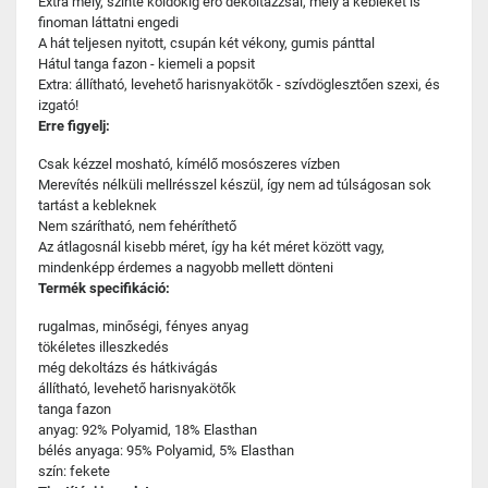
Extra mély, szinte köldökig érő dekoltázzsal, mely a kebleket is
finoman láttatni engedi
A hát teljesen nyitott, csupán két vékony, gumis pánttal
Hátul tanga fazon - kiemeli a popsit
Extra: állítható, levehető harisnyakötők - szívdöglesztően szexi, és
izgató!
Erre figyelj:
Csak kézzel mosható, kímélő mosószeres vízben
Merevítés nélküli mellrésszel készül, így nem ad túlságosan sok
tartást a kebleknek
Nem szárítható, nem fehéríthető
Az átlagosnál kisebb méret, így ha két méret között vagy,
mindenképp érdemes a nagyobb mellett dönteni
Termék specifikáció:
rugalmas, minőségi, fényes anyag
tökéletes illeszkedés
még dekoltázs és hátkivágás
állítható, levehető harisnyakötők
tanga fazon
anyag: 92% Polyamid, 18% Elasthan
bélés anyaga: 95% Polyamid, 5% Elasthan
szín: fekete