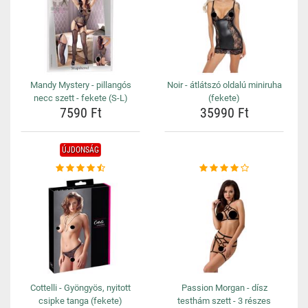
Mandy Mystery - pillangós
Noir - átlátszó oldalú miniruha
necc szett - fekete (S-L)
(fekete)
7590 Ft
35990 Ft
ÚJDONSÁG
Cottelli - Gyöngyös, nyitott
Passion Morgan - dísz
csipke tanga (fekete)
testhám szett - 3 részes