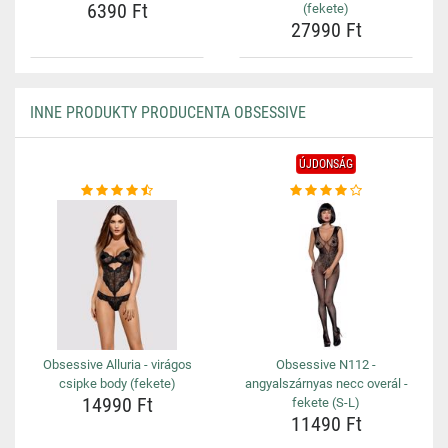
6390 Ft
(fekete)
27990 Ft
INNE PRODUKTY PRODUCENTA OBSESSIVE
ÚJDONSÁG
Obsessive Alluria - virágos
Obsessive N112 -
csipke body (fekete)
angyalszárnyas necc overál -
14990 Ft
fekete (S-L)
11490 Ft