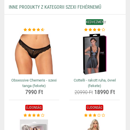
INNE PRODUKTY Z KATEGORII SZEXI FEHÉRNEMŰ
KEDVEZMÉNY
Obsessive Chemeris - szexi
Cottelli - rakott ruha, övvel
tanga (fekete)
(fekete)
7990 Ft
18990 Ft
20990 Ft
ÚJDONSÁG
ÚJDONSÁG