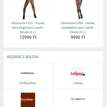
Obsessive F210 - rózsás,
Obsessive G308 - mintás,
hosszúujjú necc overál -
nyakpántos necc overál -
fekete (S-L)
fekete (S-L)
12990 Ft
9990 Ft
KEDVENC E-BOLTOK
Erotikashow
Lolipop