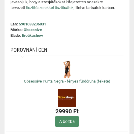
javasoljuk, hogy a szexjátékokat kifejezetten az ezekre
tervezett
tisztítószerekkel tisztítsátok,
illetve tartsátok karban.
Ean:
5901688236031
Márka:
Obsessive
Eladó:
Erotikashow
POROVNÁNÍ CEN
Obsessive Punta Negra - fényes fürdőruha (fekete)
29990 Ft
A boltba