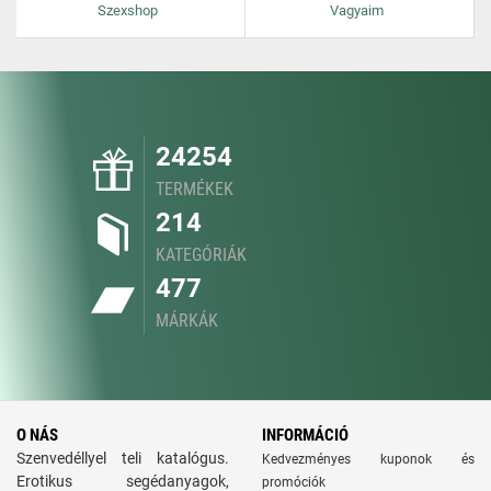
Szexshop
Vagyaim
24254
TERMÉKEK
214
KATEGÓRIÁK
477
MÁRKÁK
O NÁS
INFORMÁCIÓ
Szenvedéllyel teli katalógus.
Kedvezményes kuponok és
Erotikus segédanyagok,
promóciók