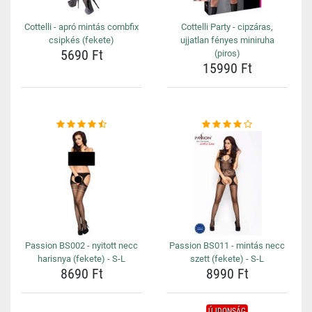
Cottelli - apró mintás combfix
Cottelli Party - cipzáras,
csipkés (fekete)
ujjatlan fényes miniruha
5690 Ft
(piros)
15990 Ft
Passion BS002 - nyitott necc
Passion BS011 - mintás necc
harisnya (fekete) - S-L
szett (fekete) - S-L
8690 Ft
8990 Ft
ÚJDONSÁG