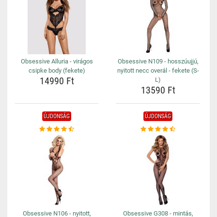
Obsessive Alluria - virágos
Obsessive N109 - hosszúujjú,
csipke body (fekete)
nyitott necc overál - fekete (S-
14990 Ft
L)
13590 Ft
ÚJDONSÁG
ÚJDONSÁG
Obsessive N106 - nyitott,
Obsessive G308 - mintás,