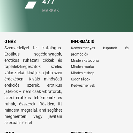
477
MÁRKÁK
O NÁS
INFORMÁCIÓ
Szenvedéllyel teli katalógus.
Kedvezményes kuponok és
Erotikus segédanyagok,
promóciók
erotikus ruházati cikkek és
Minden kategória
táplálék-kiegészítők széles
Minden márka
választékát kínáljuk a jobb szex
Minden e-shop
érdekében. Kiváló minőségű
Újdonságok
erekciós szerek, erotikus
Kedvezmények
játékok – nem csak vibrátorok,
szexi erotikus fehérneműk és
ruhák, óvszerek. Röviden, itt
mindent megtalál, ami segíthet
megmenteni vagy javítani
szexuális életét.