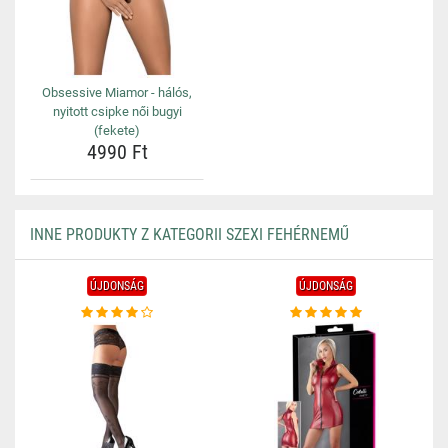
Obsessive Miamor - hálós,
nyitott csipke női bugyi
(fekete)
4990 Ft
INNE PRODUKTY Z KATEGORII SZEXI FEHÉRNEMŰ
ÚJDONSÁG
ÚJDONSÁG