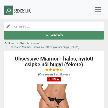
SZEXERO.HU
Keresés
Home
Szexi fehérnemű
Obsessive Miamor - hálós, nyitott csipke női bugyi (fekete)
Obsessive Miamor - hálós, nyitott
csipke női bugyi (fekete)
(Összesen
3
értékelés)
ÚJDONSÁG