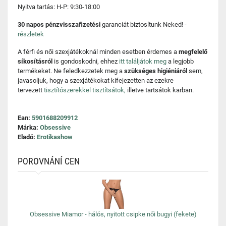
Nyitva tartás: H-P: 9:30-18:00
30 napos pénzvisszafizetési
garanciát biztosítunk Neked! -
részletek
A férfi és női szexjátékoknál minden esetben érdemes a
megfelelő
síkosításról
is gondoskodni, ehhez
itt találjátok meg
a legjobb
termékeket. Ne feledkezzetek meg a
szükséges higiéniáról
sem,
javasoljuk, hogy a szexjátékokat kifejezetten az ezekre
tervezett
tisztítószerekkel tisztítsátok,
illetve tartsátok karban.
Ean:
5901688209912
Márka:
Obsessive
Eladó:
Erotikashow
POROVNÁNÍ CEN
Obsessive Miamor - hálós, nyitott csipke női bugyi (fekete)