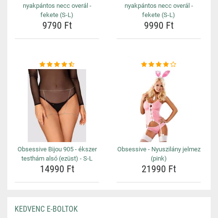
nyakpántos necc overál -
nyakpántos necc overál -
fekete (S-L)
fekete (S-L)
9790 Ft
9990 Ft
Obsessive Bijou 905 - ékszer
Obsessive - Nyuszilány jelmez
testhám alsó (ezüst) - S-L
(pink)
14990 Ft
21990 Ft
KEDVENC E-BOLTOK