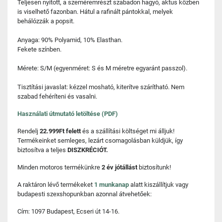
Teljesen nyitott, a szeméremrészt szabadon hagyó, aktus közben
is viselhető fazonban. Hátul a rafinált pántokkal, melyek
behálózzák a popsit.
Anyaga: 90% Polyamid, 10% Elasthan.
Fekete színben.
Mérete: S/M (egyenméret: S és M méretre egyaránt passzol).
Tisztítási javaslat: kézzel mosható, kiterítve szárítható. Nem
szabad fehéríteni és vasalni.
Használati útmutató letöltése (PDF)
Rendelj
22.999Ft felett
és a szállítási költséget mi álljuk!
Termékeinket semleges, lezárt csomagolásban küldjük, így
biztosítva a teljes
DISZKRÉCIÓT.
Minden motoros termékünkre
2 év jótállást
biztosítunk!
A raktáron lévő termékeket
1 munkanap
alatt kiszállítjuk vagy
budapesti szexshopunkban azonnal átvehetőek:
Cím: 1097 Budapest, Ecseri út 14-16.