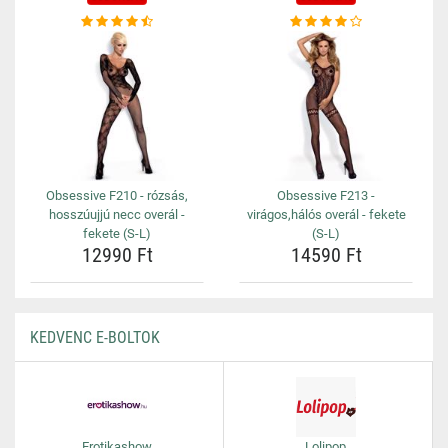
Obsessive F210 - rózsás,
Obsessive F213 -
hosszúujjú necc overál -
virágos,hálós overál - fekete
fekete (S-L)
(S-L)
12990 Ft
14590 Ft
KEDVENC E-BOLTOK
Erotikashow
Lolipop