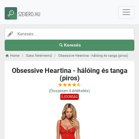
SZEXERO.HU
Keresés
Home
Szexi fehérnemű
Obsessive Heartina - hálóing és tanga (piros)
Obsessive Heartina - hálóing és tanga
(piros)
(Összesen
4
értékelés)
ÚJDONSÁG