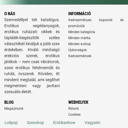
O NÁS
INFORMÁCIÓ
Szenvedéllyel teli katalógus.
Kedvezményes kuponok és
Erotikus segédanyagok,
promóciók
erotikus ruházati cikkek és
Minden kategória
táplálék-kiegészítők széles
Minden márka
választékát kínáljuk a jobb szex
Minden e-shop
érdekében. Kiváló minőségű
Újdonságok
erekciós szerek, erotikus
Kedvezmények
játékok – nem csak vibrátorok,
szexi erotikus fehérneműk és
ruhák, óvszerek. Röviden, itt
mindent megtalál, ami segíthet
megmenteni vagy javítani
szexuális életét.
BLOG
WEBHELYEK
Magazinunk
Rólunk
Cookies
Lolipop
Szexshop
Erotikashow
Vagyaim