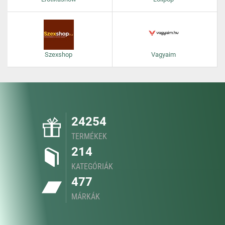
Szexshop
Vagyaim
24254
TERMÉKEK
214
KATEGÓRIÁK
477
MÁRKÁK