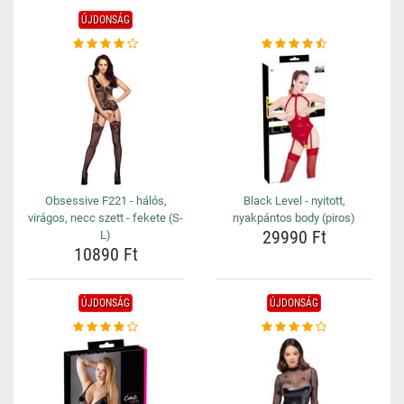
ÚJDONSÁG
Obsessive F221 - hálós,
Black Level - nyitott,
virágos, necc szett - fekete (S-
nyakpántos body (piros)
29990 Ft
L)
10890 Ft
ÚJDONSÁG
ÚJDONSÁG