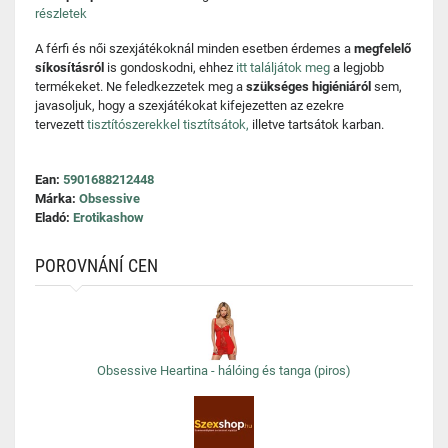
részletek
A férfi és női szexjátékoknál minden esetben érdemes a
megfelelő
síkosításról
is gondoskodni, ehhez
itt találjátok meg
a legjobb
termékeket. Ne feledkezzetek meg a
szükséges higiéniáról
sem,
javasoljuk, hogy a szexjátékokat kifejezetten az ezekre
tervezett
tisztítószerekkel tisztítsátok,
illetve tartsátok karban.
Ean:
5901688212448
Márka:
Obsessive
Eladó:
Erotikashow
POROVNÁNÍ CEN
Obsessive Heartina - hálóing és tanga (piros)