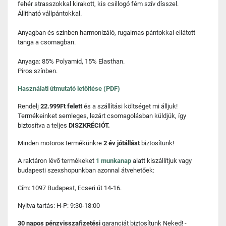
fehér strasszokkal kirakott, kis csillogó fém szív dísszel.
Állítható vállpántokkal.
Anyagban és színben harmonizáló, rugalmas pántokkal ellátott
tanga a csomagban.
Anyaga: 85% Polyamid, 15% Elasthan.
Piros színben.
Használati útmutató letöltése (PDF)
Rendelj
22.999Ft felett
és a szállítási költséget mi álljuk!
Termékeinket semleges, lezárt csomagolásban küldjük, így
biztosítva a teljes
DISZKRÉCIÓT.
Minden motoros termékünkre
2 év jótállást
biztosítunk!
A raktáron lévő termékeket
1 munkanap
alatt kiszállítjuk vagy
budapesti szexshopunkban azonnal átvehetőek:
Cím: 1097 Budapest, Ecseri út 14-16.
Nyitva tartás: H-P: 9:30-18:00
30 napos pénzvisszafizetési
garanciát biztosítunk Neked! -