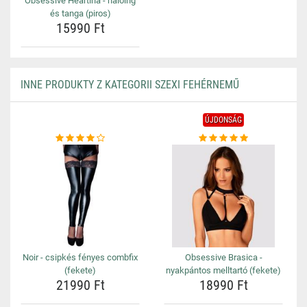
Obsessive Heartina - hálóing
és tanga (piros)
15990 Ft
INNE PRODUKTY Z KATEGORII SZEXI FEHÉRNEMŰ
ÚJDONSÁG
Noir - csipkés fényes combfix
Obsessive Brasica -
(fekete)
nyakpántos melltartó (fekete)
21990 Ft
18990 Ft