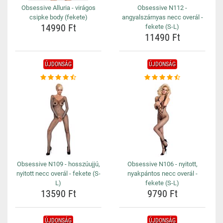
Obsessive Alluria - virágos
Obsessive N112 -
csipke body (fekete)
angyalszárnyas necc overál -
14990 Ft
fekete (S-L)
11490 Ft
ÚJDONSÁG
ÚJDONSÁG
Obsessive N109 - hosszúujjú,
Obsessive N106 - nyitott,
nyitott necc overál - fekete (S-
nyakpántos necc overál -
L)
fekete (S-L)
13590 Ft
9790 Ft
ÚJDONSÁG
ÚJDONSÁG