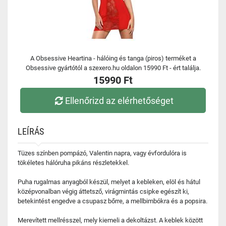
A Obsessive Heartina - hálóing és tanga (piros) terméket a
Obsessive gyártótól a szexero.hu oldalon 15990 Ft - ért találja.
15990 Ft
Ellenőrizd az elérhetőséget
LEÍRÁS
Tüzes színben pompázó, Valentin napra, vagy évfordulóra is
tökéletes hálóruha pikáns részletekkel.
Puha rugalmas anyagból készül, melyet a kebleken, elöl és hátul
középvonalban végig áttetsző, virágmintás csipke egészít ki,
betekintést engedve a csupasz bőrre, a mellbimbókra és a popsira.
Merevített mellrésszel, mely kiemeli a dekoltázst. A keblek között