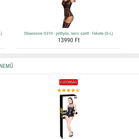
L)
Obsessive G310 - pöttyös, necc szett - fekete (S-L)
13990 Ft
RNEMŰ
ÚJDONSÁG