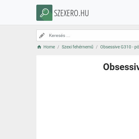
SZEXERO.HU
Home
Szexi fehérnemű
Obsessive G310 - pöt
Obsessiv