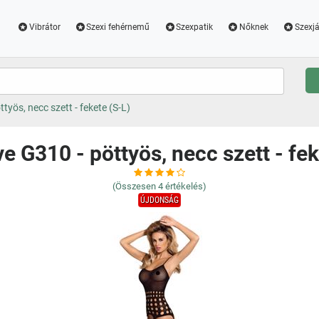
Vibrátor
Szexi fehérnemű
Szexpatik
Nőknek
Szexjá
työs, necc szett - fekete (S-L)
e G310 - pöttyös, necc szett - fek
(Összesen
4
értékelés)
ÚJDONSÁG