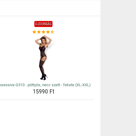
ÚJDONSÁG
sessive G310 - pöttyös, necc szett - fekete (XL-XXL)
15990 Ft