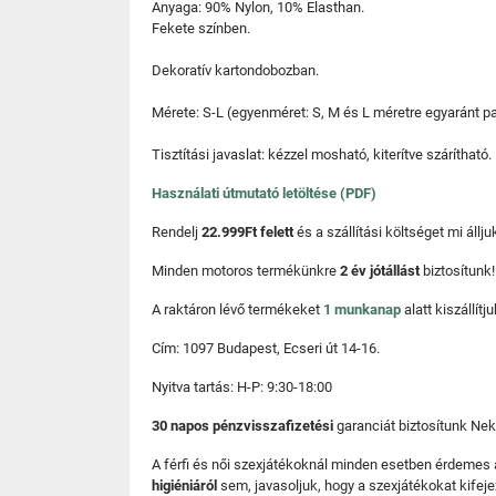
Anyaga: 90% Nylon, 10% Elasthan.
Fekete színben.
Dekoratív kartondobozban.
Mérete: S-L (egyenméret: S, M és L méretre egyaránt pa
Tisztítási javaslat: kézzel mosható, kiterítve szárítható
Használati útmutató letöltése (PDF)
Rendelj
22.999Ft felett
és a szállítási költséget mi áll
Minden motoros termékünkre
2 év jótállást
biztosítunk!
A raktáron lévő termékeket
1 munkanap
alatt kiszállí
Cím: 1097 Budapest, Ecseri út 14-16.
Nyitva tartás: H-P: 9:30-18:00
30 napos pénzvisszafizetési
garanciát biztosítunk Nek
A férfi és női szexjátékoknál minden esetben érdemes
higiéniáról
sem, javasoljuk, hogy a szexjátékokat kifeje