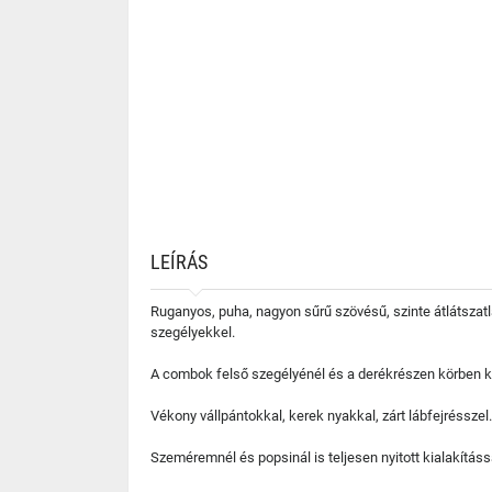
LEÍRÁS
Ruganyos, puha, nagyon sűrű szövésű, szinte átlátszat
szegélyekkel.
A combok felső szegélyénél és a derékrészen körben kö
Vékony vállpántokkal, kerek nyakkal, zárt lábfejrésszel.
Szeméremnél és popsinál is teljesen nyitott kialakítássa