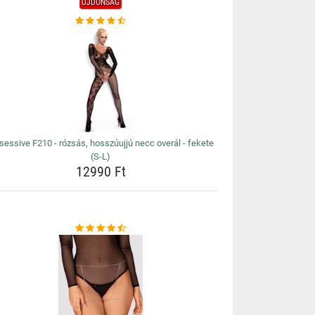
ÚJDONSÁG
essive F210 - rózsás, hosszúujjú necc overál - fekete
(S-L)
12990 Ft