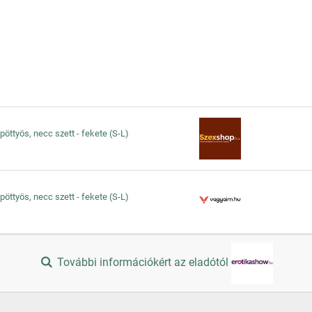
öttyös, necc szett - fekete (S-L)
öttyös, necc szett - fekete (S-L)
További információkért az eladótól