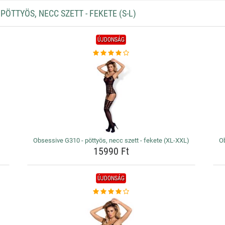
ÖTTYÖS, NECC SZETT - FEKETE (S-L)
ÚJDONSÁG
Obsessive G310 - pöttyös, necc szett - fekete (XL-XXL)
Ob
15990 Ft
ÚJDONSÁG