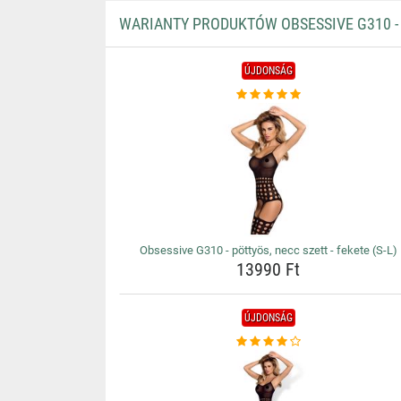
WARIANTY PRODUKTÓW OBSESSIVE G310 - P
ÚJDONSÁG
Obsessive G310 - pöttyös, necc szett - fekete (S-L)
13990 Ft
ÚJDONSÁG