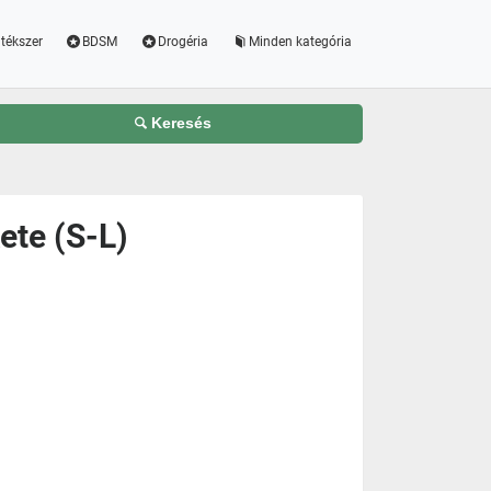
tékszer
BDSM
Drogéria
Minden kategória
Keresés
ete (S-L)