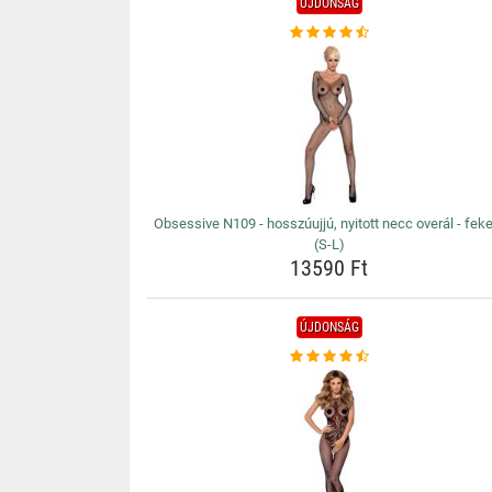
ÚJDONSÁG
Obsessive N109 - hosszúujjú, nyitott necc overál - fek
(S-L)
13590 Ft
ÚJDONSÁG