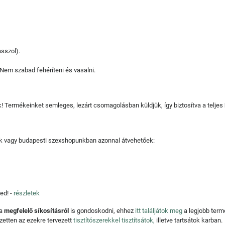
sszol).
. Nem szabad fehéríteni és vasalni.
juk! Termékeinket semleges, lezárt csomagolásban küldjük, így biztosítva a teljes
tjuk vagy budapesti szexshopunkban azonnal átvehetőek:
ed! -
részletek
 a
megfelelő síkosításról
is gondoskodni, ehhez
itt találjátok meg
a legjobb ter
zetten az ezekre tervezett
tisztítószerekkel tisztítsátok,
illetve tartsátok karban.