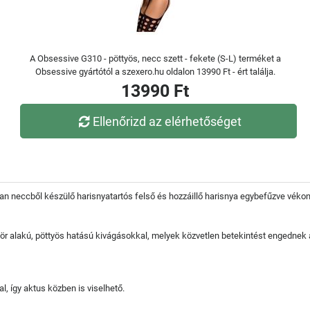
A Obsessive G310 - pöttyös, necc szett - fekete (S-L) terméket a
Obsessive gyártótól a szexero.hu oldalon 13990 Ft - ért találja.
13990 Ft
Ellenőrizd az elérhetőséget
lan neccből készülő harisnyatartós felső és hozzáillő harisnya egybefűzve véko
r alakú, pöttyös hatású kivágásokkal, melyek közvetlen betekintést engednek 
l, így aktus közben is viselhető.