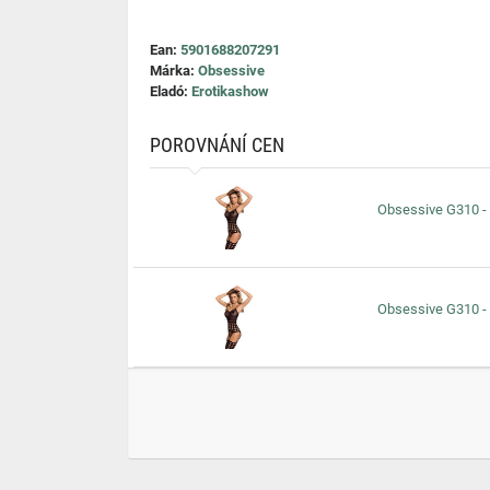
Ean:
5901688207291
Márka:
Obsessive
Eladó:
Erotikashow
POROVNÁNÍ CEN
Obsessive G310 - p
Obsessive G310 - p