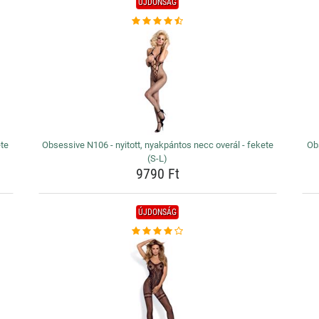
ÚJDONSÁG
ete
Obsessive N106 - nyitott, nyakpántos necc overál - fekete
Obs
(S-L)
9790 Ft
ÚJDONSÁG