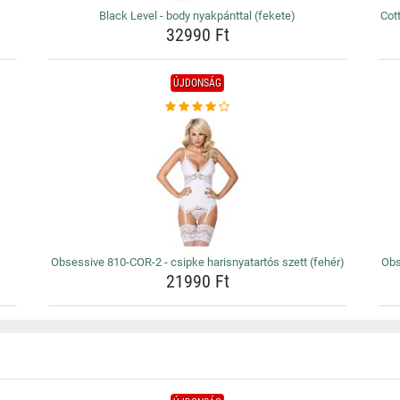
Black Level - body nyakpánttal (fekete)
Cott
32990 Ft
ÚJDONSÁG
Obsessive 810-COR-2 - csipke harisnyatartós szett (fehér)
Obs
21990 Ft