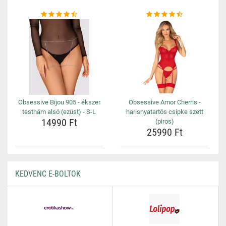
Obsessive Bijou 905 - ékszer
Obsessive Amor Cherris -
testhám alsó (ezüst) - S-L
harisnyatartós csipke szett
14990 Ft
(piros)
25990 Ft
KEDVENC E-BOLTOK