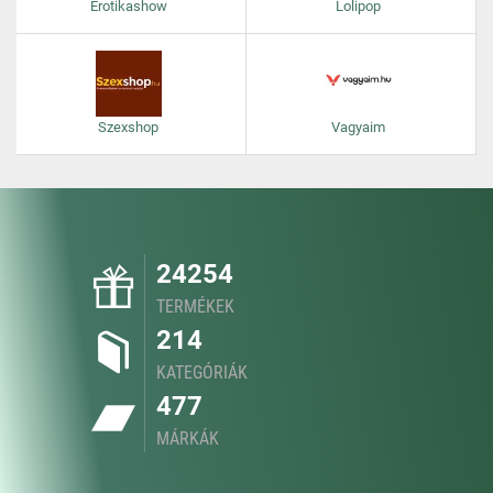
Erotikashow
Lolipop
Szexshop
Vagyaim
24254
TERMÉKEK
214
KATEGÓRIÁK
477
MÁRKÁK