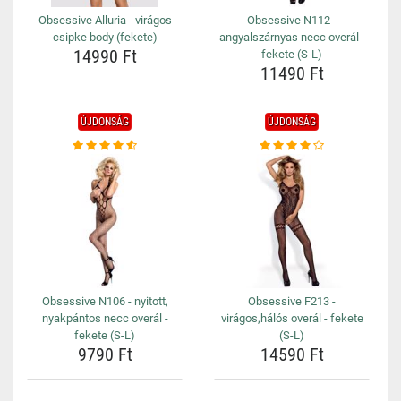
Obsessive Alluria - virágos
Obsessive N112 -
csipke body (fekete)
angyalszárnyas necc overál -
14990 Ft
fekete (S-L)
11490 Ft
ÚJDONSÁG
ÚJDONSÁG
Obsessive N106 - nyitott,
Obsessive F213 -
nyakpántos necc overál -
virágos,hálós overál - fekete
fekete (S-L)
(S-L)
9790 Ft
14590 Ft