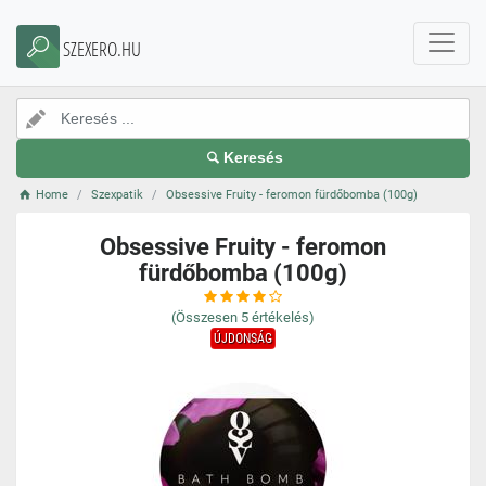
SZEXERO.HU
Keresés
Home
Szexpatik
Obsessive Fruity - feromon fürdőbomba (100g)
Obsessive Fruity - feromon
fürdőbomba (100g)
(Összesen
5
értékelés)
ÚJDONSÁG