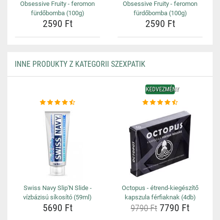
Obsessive Fruity - feromon
Obsessive Fruity - feromon
fürdőbomba (100g)
fürdőbomba (100g)
2590 Ft
2590 Ft
INNE PRODUKTY Z KATEGORII SZEXPATIK
KEDVEZMÉNY
Swiss Navy Slip'N Slide -
Octopus - étrend-kiegészítő
vízbázisú síkosító (59ml)
kapszula férfiaknak (4db)
5690 Ft
7790 Ft
9790 Ft