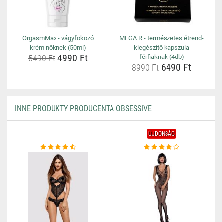
OrgasmMax - vágyfokozó
MEGA R - természetes étrend-
krém nőknek (50ml)
kiegészítő kapszula
4990 Ft
5490 Ft
férfiaknak (4db)
6490 Ft
8990 Ft
INNE PRODUKTY PRODUCENTA OBSESSIVE
ÚJDONSÁG