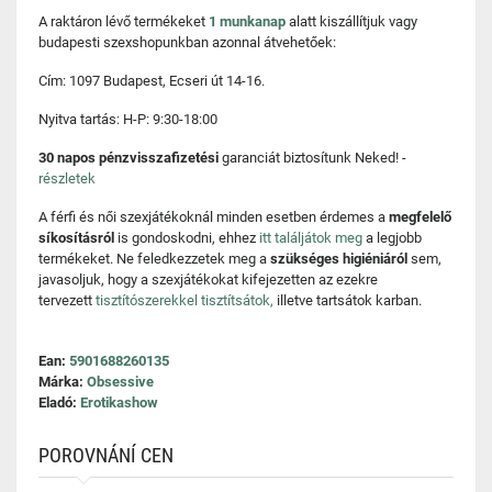
A raktáron lévő termékeket
1 munkanap
alatt kiszállítjuk vagy
budapesti szexshopunkban azonnal átvehetőek:
Cím: 1097 Budapest, Ecseri út 14-16.
Nyitva tartás: H-P: 9:30-18:00
30 napos pénzvisszafizetési
garanciát biztosítunk Neked! -
részletek
A férfi és női szexjátékoknál minden esetben érdemes a
megfelelő
síkosításról
is gondoskodni, ehhez
itt találjátok meg
a legjobb
termékeket. Ne feledkezzetek meg a
szükséges higiéniáról
sem,
javasoljuk, hogy a szexjátékokat kifejezetten az ezekre
tervezett
tisztítószerekkel tisztítsátok,
illetve tartsátok karban.
Ean:
5901688260135
Márka:
Obsessive
Eladó:
Erotikashow
POROVNÁNÍ CEN