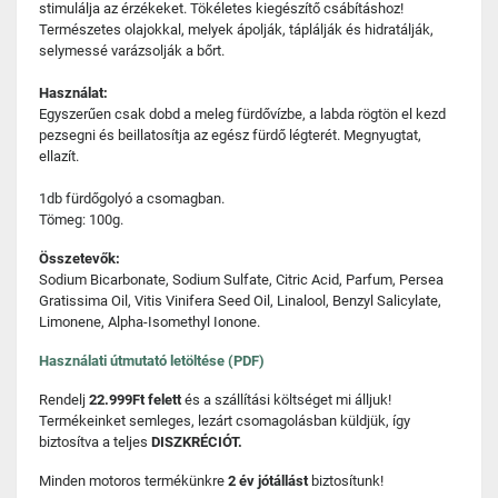
stimulálja az érzékeket. Tökéletes kiegészítő csábításhoz!
Természetes olajokkal, melyek ápolják, táplálják és hidratálják,
selymessé varázsolják a bőrt.
Használat:
Egyszerűen csak dobd a meleg fürdővízbe, a labda rögtön el kezd
pezsegni és beillatosítja az egész fürdő légterét. Megnyugtat,
ellazít.
1db fürdőgolyó a csomagban.
Tömeg: 100g.
Összetevők:
Sodium Bicarbonate, Sodium Sulfate, Citric Acid, Parfum, Persea
Gratissima Oil, Vitis Vinifera Seed Oil, Linalool, Benzyl Salicylate,
Limonene, Alpha-Isomethyl Ionone.
Használati útmutató letöltése (PDF)
Rendelj
22.999Ft felett
és a szállítási költséget mi álljuk!
Termékeinket semleges, lezárt csomagolásban küldjük, így
biztosítva a teljes
DISZKRÉCIÓT.
Minden motoros termékünkre
2 év jótállást
biztosítunk!