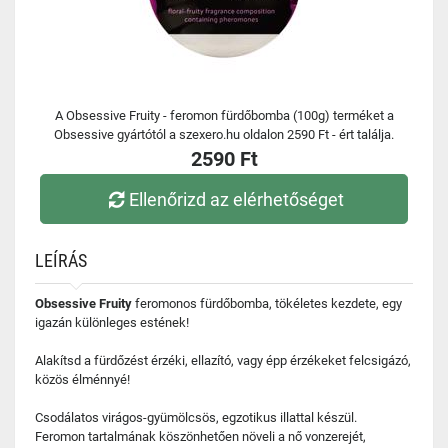
A Obsessive Fruity - feromon fürdőbomba (100g) terméket a
Obsessive gyártótól a szexero.hu oldalon 2590 Ft - ért találja.
2590 Ft
Ellenőrizd az elérhetőséget
LEÍRÁS
Obsessive Fruity
feromonos fürdőbomba, tökéletes kezdete, egy
igazán különleges estének!
Alakítsd a fürdőzést érzéki, ellazító, vagy épp érzékeket felcsigázó,
közös élménnyé!
Csodálatos virágos-gyümölcsös, egzotikus illattal készül.
Feromon tartalmának köszönhetően növeli a nő vonzerejét,