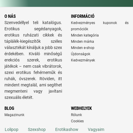
O NÁS
INFORMÁCIÓ
Szenvedéllyel teli katalógus.
Kedvezményes kuponok és
Erotikus segédanyagok,
promóciók
erotikus ruházati cikkek és
Minden kategória
táplálék-kiegészítők széles
Minden márka
választékát kínáljuk a jobb szex
Minden e-shop
érdekében. Kiváló minőségű
Újdonságok
erekciós szerek, erotikus
Kedvezmények
játékok – nem csak vibrátorok,
szexi erotikus fehérneműk és
ruhák, óvszerek. Röviden, itt
mindent megtalál, ami segíthet
megmenteni vagy javítani
szexuális életét.
BLOG
WEBHELYEK
Magazinunk
Rólunk
Cookies
Lolipop
Szexshop
Erotikashow
Vagyaim