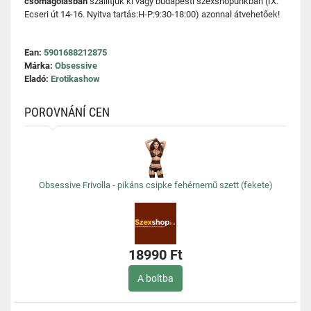
csomagolásban
szállítjuk ki vagy budapesti szexshopunkban (IX.
Ecseri út 14-16. Nyitva tartás:H-P:9:30-18:00) azonnal átvehetőek!
Ean:
5901688212875
Márka:
Obsessive
Eladó:
Erotikashow
POROVNÁNÍ CEN
Obsessive Frivolla - pikáns csipke fehérnemű szett (fekete)
18990 Ft
A boltba