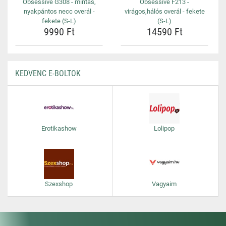
Obsessive G308 - mintás,
Obsessive F213 -
nyakpántos necc overál -
virágos,hálós overál - fekete
fekete (S-L)
(S-L)
9990 Ft
14590 Ft
KEDVENC E-BOLTOK
Erotikashow
Lolipop
Szexshop
Vagyaim