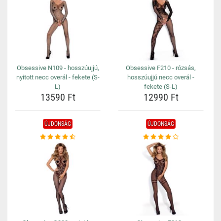
Obsessive N109 - hosszúujjú,
Obsessive F210 - rózsás,
nyitott necc overál - fekete (S-
hosszúujjú necc overál -
L)
fekete (S-L)
13590 Ft
12990 Ft
ÚJDONSÁG
ÚJDONSÁG