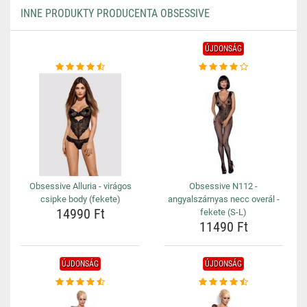
INNE PRODUKTY PRODUCENTA OBSESSIVE
ÚJDONSÁG
Obsessive Alluria - virágos
Obsessive N112 -
csipke body (fekete)
angyalszárnyas necc overál -
14990 Ft
fekete (S-L)
11490 Ft
ÚJDONSÁG
ÚJDONSÁG