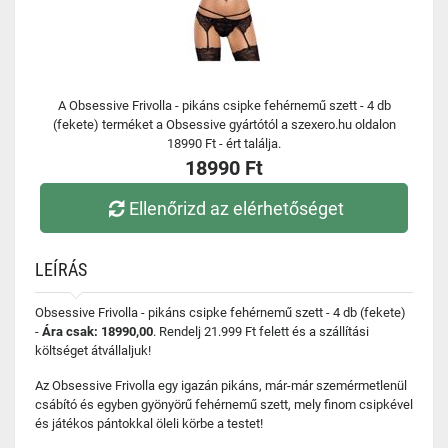
A Obsessive Frivolla - pikáns csipke fehérnemű szett - 4 db
(fekete) terméket a Obsessive gyártótól a szexero.hu oldalon
18990 Ft - ért találja.
18990 Ft
Ellenőrizd az elérhetőséget
LEÍRÁS
Obsessive Frivolla - pikáns csipke fehérnemű szett - 4 db (fekete)
-
Ára csak: 18990,00
. Rendelj 21.999 Ft felett és a szállítási
költséget átvállaljuk!
Az Obsessive Frivolla egy igazán pikáns, már-már szemérmetlenül
csábító és egyben gyönyörű fehérnemű szett, mely finom csipkével
és játékos pántokkal öleli körbe a testet!