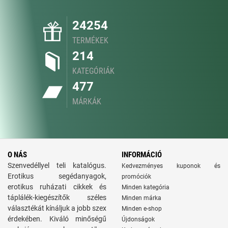
24254
TERMÉKEK
214
KATEGÓRIÁK
477
MÁRKÁK
O NÁS
INFORMÁCIÓ
Szenvedéllyel teli katalógus.
Kedvezményes kuponok és
Erotikus segédanyagok,
promóciók
erotikus ruházati cikkek és
Minden kategória
táplálék-kiegészítők széles
Minden márka
választékát kínáljuk a jobb szex
Minden e-shop
érdekében. Kiváló minőségű
Újdonságok