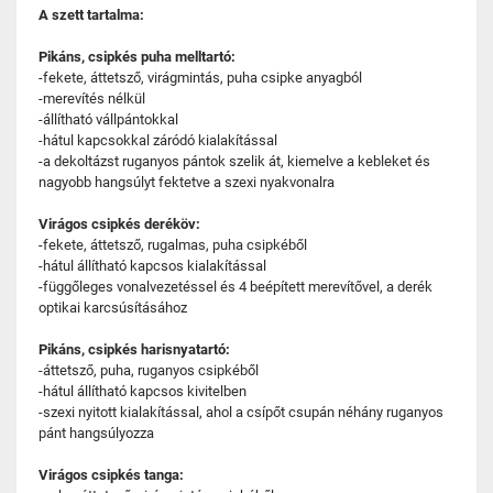
A szett tartalma:
Pikáns, csipkés puha melltartó:
-fekete, áttetsző, virágmintás, puha csipke anyagból
-merevítés nélkül
-állítható vállpántokkal
-hátul kapcsokkal záródó kialakítással
-a dekoltázst ruganyos pántok szelik át, kiemelve a kebleket és
nagyobb hangsúlyt fektetve a szexi nyakvonalra
Virágos csipkés deréköv:
-fekete, áttetsző, rugalmas, puha csipkéből
-hátul állítható kapcsos kialakítással
-függőleges vonalvezetéssel és 4 beépített merevítővel, a derék
optikai karcsúsításához
Pikáns, csipkés harisnyatartó:
-áttetsző, puha, ruganyos csipkéből
-hátul állítható kapcsos kivitelben
-szexi nyitott kialakítással, ahol a csípőt csupán néhány ruganyos
pánt hangsúlyozza
Virágos csipkés tanga: