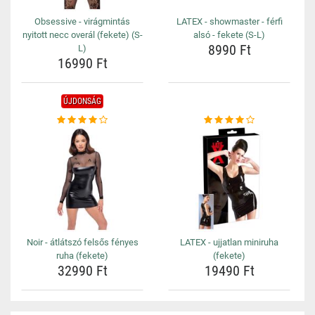
Obsessive - virágmintás
LATEX - showmaster - férfi
nyitott necc overál (fekete) (S-
alsó - fekete (S-L)
8990 Ft
L)
16990 Ft
ÚJDONSÁG
Noir - átlátszó felsős fényes
LATEX - ujjatlan miniruha
ruha (fekete)
(fekete)
32990 Ft
19490 Ft