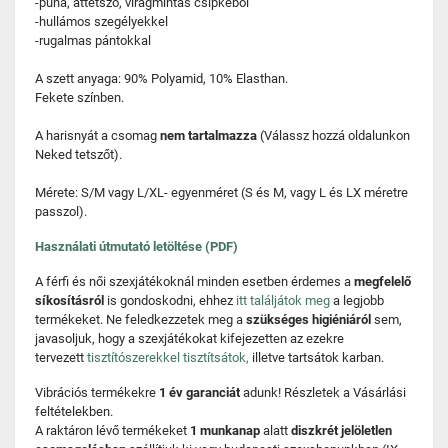
-puha, áttetsző, virágmintás csipkéből
-hullámos szegélyekkel
-rugalmas pántokkal
A szett anyaga: 90% Polyamid, 10% Elasthan.
Fekete színben.
A harisnyát a csomag
nem tartalmazza
(Válassz hozzá oldalunkon
Neked tetszőt).
Mérete: S/M vagy L/XL- egyenméret (S és M, vagy L és LX méretre
passzol).
Használati útmutató letöltése (PDF)
A férfi és női szexjátékoknál minden esetben érdemes a
megfelelő
síkosításról
is gondoskodni, ehhez
itt találjátok meg
a legjobb
termékeket. Ne feledkezzetek meg a
szükséges higiéniáról
sem,
javasoljuk, hogy a szexjátékokat kifejezetten az ezekre
tervezett
tisztítószerekkel tisztítsátok,
illetve tartsátok karban.
Vibrációs termékekre
1 év garanciát
adunk! Részletek a Vásárlási
feltételekben.
A raktáron lévő termékeket
1 munkanap
alatt
diszkrét jelöletlen