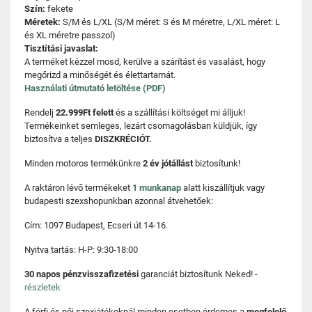
Szín:
fekete
Méretek:
S/M és L/XL (S/M méret: S és M méretre, L/XL méret: L
és XL méretre passzol)
Tisztítási javaslat:
A terméket kézzel mosd, kerülve a szárítást és vasalást, hogy
megőrizd a minőségét és élettartamát.
Használati útmutató letöltése (PDF)
Rendelj
22.999Ft felett
és a szállítási költséget mi álljuk!
Termékeinket semleges, lezárt csomagolásban küldjük, így
biztosítva a teljes
DISZKRÉCIÓT.
Minden motoros termékünkre
2 év jótállást
biztosítunk!
A raktáron lévő termékeket
1 munkanap
alatt kiszállítjuk vagy
budapesti szexshopunkban azonnal átvehetőek:
Cím: 1097 Budapest, Ecseri út 14-16.
Nyitva tartás: H-P: 9:30-18:00
30 napos pénzvisszafizetési
garanciát biztosítunk Neked! -
részletek
A férfi és női szexjátékoknál minden esetben érdemes a
megfelelő