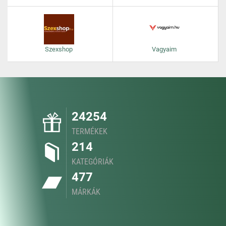
Szexshop
Vagyaim
24254
TERMÉKEK
214
KATEGÓRIÁK
477
MÁRKÁK