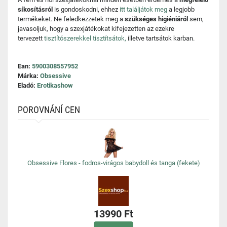
síkosításról
is gondoskodni, ehhez
itt találjátok meg
a legjobb
termékeket. Ne feledkezzetek meg a
szükséges higiéniáról
sem,
javasoljuk, hogy a szexjátékokat kifejezetten az ezekre
tervezett
tisztítószerekkel tisztítsátok,
illetve tartsátok karban.
Ean:
5900308557952
Márka:
Obsessive
Eladó:
Erotikashow
POROVNÁNÍ CEN
Obsessive Flores - fodros-virágos babydoll és tanga (fekete)
13990 Ft