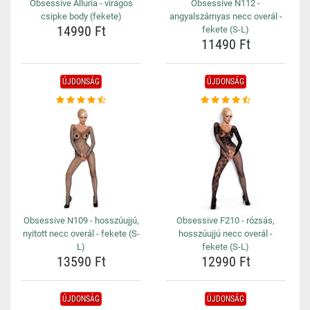
Obsessive Alluria - virágos
Obsessive N112 -
csipke body (fekete)
angyalszárnyas necc overál -
14990 Ft
fekete (S-L)
11490 Ft
ÚJDONSÁG
ÚJDONSÁG
Obsessive N109 - hosszúujjú,
Obsessive F210 - rózsás,
nyitott necc overál - fekete (S-
hosszúujjú necc overál -
L)
fekete (S-L)
13590 Ft
12990 Ft
ÚJDONSÁG
ÚJDONSÁG