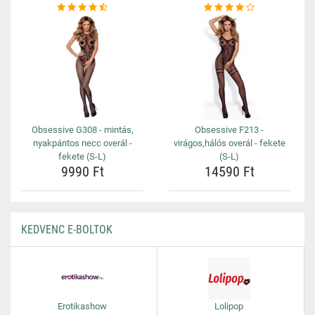
Obsessive G308 - mintás,
Obsessive F213 -
nyakpántos necc overál -
virágos,hálós overál - fekete
fekete (S-L)
(S-L)
9990 Ft
14590 Ft
KEDVENC E-BOLTOK
Erotikashow
Lolipop