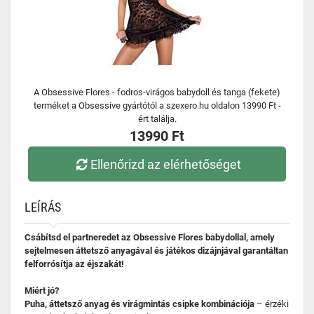
A Obsessive Flores - fodros-virágos babydoll és tanga (fekete)
terméket a Obsessive gyártótól a szexero.hu oldalon 13990 Ft -
ért találja.
13990 Ft
Ellenőrizd az elérhetőséget
LEÍRÁS
Csábítsd el partneredet az Obsessive Flores babydollal, amely
sejtelmesen áttetsző anyagával és játékos dizájnjával garantáltan
felforrósítja az éjszakát!
Miért jó?
Puha, áttetsző anyag és virágmintás csipke kombinációja
– érzéki