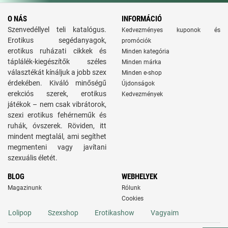
O NÁS
INFORMÁCIÓ
Szenvedéllyel teli katalógus.
Kedvezményes kuponok és
Erotikus segédanyagok,
promóciók
erotikus ruházati cikkek és
Minden kategória
táplálék-kiegészítők széles
Minden márka
választékát kínáljuk a jobb szex
Minden e-shop
érdekében. Kiváló minőségű
Újdonságok
erekciós szerek, erotikus
Kedvezmények
játékok – nem csak vibrátorok,
szexi erotikus fehérneműk és
ruhák, óvszerek. Röviden, itt
mindent megtalál, ami segíthet
megmenteni vagy javítani
szexuális életét.
BLOG
WEBHELYEK
Magazinunk
Rólunk
Cookies
Lolipop
Szexshop
Erotikashow
Vagyaim