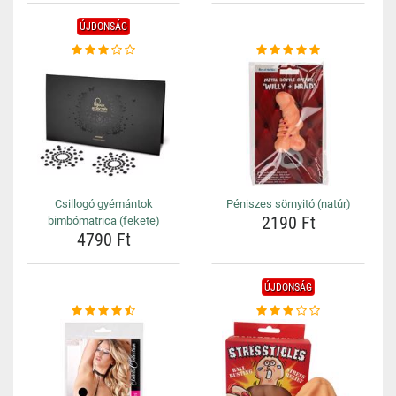
ÚJDONSÁG
Csillogó gyémántok
Péniszes sörnyitó (natúr)
2190 Ft
bimbómatrica (fekete)
4790 Ft
ÚJDONSÁG