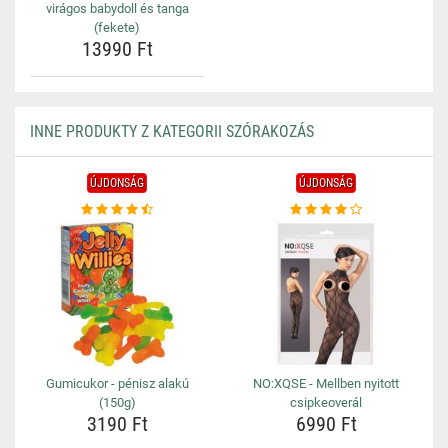
virágos babydoll és tanga
(fekete)
13990 Ft
INNE PRODUKTY Z KATEGORII SZÓRAKOZÁS
ÚJDONSÁG
ÚJDONSÁG
Gumicukor - pénisz alakú
NO:XQSE - Mellben nyitott
(150g)
csipkeoverál
3190 Ft
6990 Ft