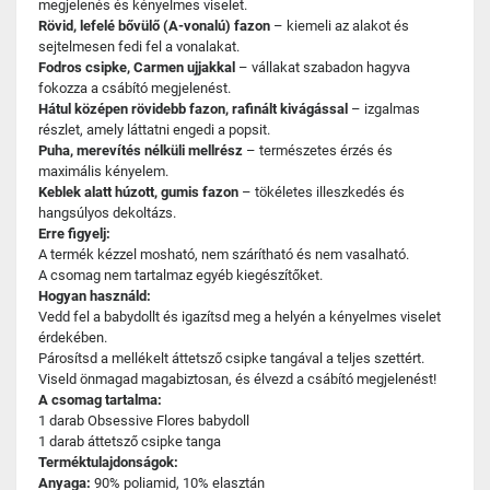
megjelenés és kényelmes viselet.
Rövid, lefelé bővülő (A-vonalú) fazon
– kiemeli az alakot és
sejtelmesen fedi fel a vonalakat.
Fodros csipke, Carmen ujjakkal
– vállakat szabadon hagyva
fokozza a csábító megjelenést.
Hátul középen rövidebb fazon, rafinált kivágással
– izgalmas
részlet, amely láttatni engedi a popsit.
Puha, merevítés nélküli mellrész
– természetes érzés és
maximális kényelem.
Keblek alatt húzott, gumis fazon
– tökéletes illeszkedés és
hangsúlyos dekoltázs.
Erre figyelj:
A termék kézzel mosható, nem szárítható és nem vasalható.
A csomag nem tartalmaz egyéb kiegészítőket.
Hogyan használd:
Vedd fel a babydollt és igazítsd meg a helyén a kényelmes viselet
érdekében.
Párosítsd a mellékelt áttetsző csipke tangával a teljes szettért.
Viseld önmagad magabiztosan, és élvezd a csábító megjelenést!
A csomag tartalma:
1 darab Obsessive Flores babydoll
1 darab áttetsző csipke tanga
Terméktulajdonságok:
Anyaga:
90% poliamid, 10% elasztán