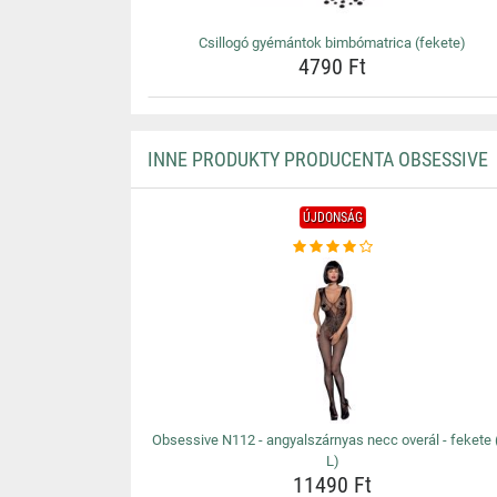
Csillogó gyémántok bimbómatrica (fekete)
4790 Ft
INNE PRODUKTY PRODUCENTA OBSESSIVE
ÚJDONSÁG
Obsessive N112 - angyalszárnyas necc overál - fekete 
L)
11490 Ft