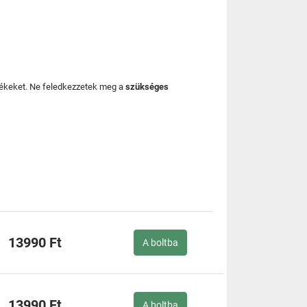
mékeket. Ne feledkezzetek meg a
szükséges
13990 Ft
A boltba
13990 Ft
A boltba