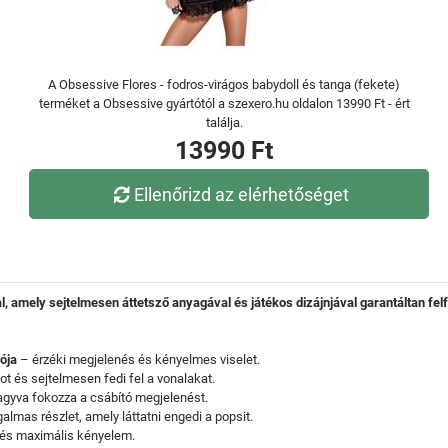
A Obsessive Flores - fodros-virágos babydoll és tanga (fekete)
terméket a Obsessive gyártótól a szexero.hu oldalon 13990 Ft - ért
találja.
13990 Ft
Ellenőrizd az elérhetőséget
, amely sejtelmesen áttetsző anyagával és játékos dizájnjával garantáltan felf
ója
– érzéki megjelenés és kényelmes viselet.
ot és sejtelmesen fedi fel a vonalakat.
gyva fokozza a csábító megjelenést.
almas részlet, amely láttatni engedi a popsit.
és maximális kényelem.