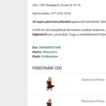
Cím: 1097 Budapest, Ecseri út 14-16.
Nyitva tartás: H-P: 9:30-18:00
30 napos pénzvisszafizetési
garanciát biztosítunk Nek
A férfi és női szexjátékoknál minden esetben érdemes
higiéniáról
sem, javasoljuk, hogy a szexjátékokat kifeje
Ean:
5900308557648
Márka:
Obsessive
Eladó:
Erotikashow
POROVNÁNÍ CEN
Obsessive Flores -
Obsessive Flores -