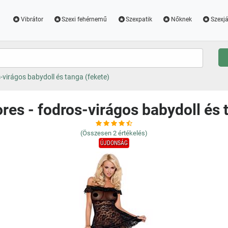
Vibrátor
Szexi fehérnemű
Szexpatik
Nőknek
Szexjá
-virágos babydoll és tanga (fekete)
res - fodros-virágos babydoll és 
(Összesen
2
értékelés)
ÚJDONSÁG