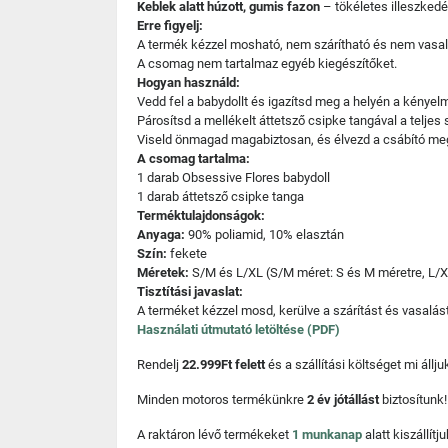
Keblek alatt húzott, gumis fazon
– tökéletes illeszked
Erre figyelj:
A termék kézzel mosható, nem szárítható és nem vasal
A csomag nem tartalmaz egyéb kiegészítőket.
Hogyan használd:
Vedd fel a babydollt és igazítsd meg a helyén a kényel
Párosítsd a mellékelt áttetsző csipke tangával a teljes s
Viseld önmagad magabiztosan, és élvezd a csábító meg
A csomag tartalma:
1 darab Obsessive Flores babydoll
1 darab áttetsző csipke tanga
Terméktulajdonságok:
Anyaga:
90% poliamid, 10% elasztán
Szín:
fekete
Méretek:
S/M és L/XL (S/M méret: S és M méretre, L/X
Tisztítási javaslat:
A terméket kézzel mosd, kerülve a szárítást és vasalás
Használati útmutató letöltése (PDF)
Rendelj
22.999Ft felett
és a szállítási költséget mi áll
Minden motoros termékünkre
2 év jótállást
biztosítunk!
A raktáron lévő termékeket
1 munkanap
alatt kiszállí