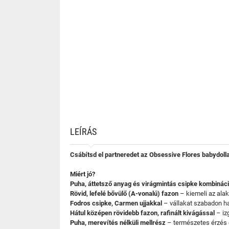
LEÍRÁS
Csábítsd el partneredet az Obsessive Flores babydollal
Miért jó?
Puha, áttetsző anyag és virágmintás csipke kombináci
Rövid, lefelé bővülő (A-vonalú) fazon
– kiemeli az alak
Fodros csipke, Carmen ujjakkal
– vállakat szabadon ha
Hátul középen rövidebb fazon, rafinált kivágással
– izg
Puha, merevítés nélküli mellrész
– természetes érzés 