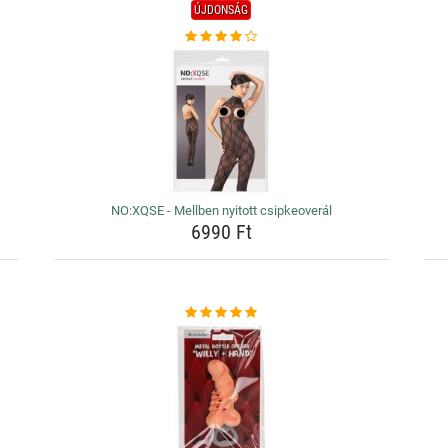
ÚJDONSÁG
NO:XQSE - Mellben nyitott csipkeoverál
6990 Ft