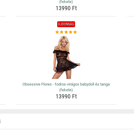
(fekete)
13990 Ft
ÚJDONSÁG
Obsessive Flores - fodros-virágos babydoll és tanga
(fekete)
13990 Ft
S