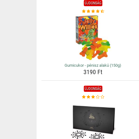
ÚJDONSÁG
Gumicukor - pénisz alakú (150g)
3190 Ft
ÚJDONSÁG