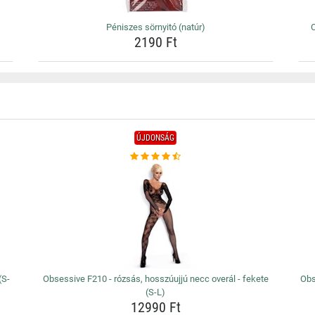
Péniszes sörnyitó (natúr)
C
2190 Ft
ÚJDONSÁG
(S-
Obsessive F210 - rózsás, hosszúujjú necc overál - fekete
Obs
(S-L)
12990 Ft