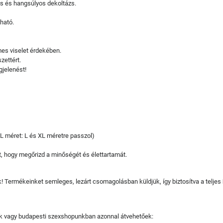
és és hangsúlyos dekoltázs.
ható.
mes viselet érdekében.
zettért.
jelenést!
L méret: L és XL méretre passzol)
t, hogy megőrizd a minőségét és élettartamát.
juk! Termékeinket semleges, lezárt csomagolásban küldjük, így biztosítva a teljes
tjuk vagy budapesti szexshopunkban azonnal átvehetőek: