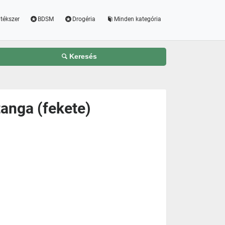
tékszer
BDSM
Drogéria
Minden kategória
Keresés
tanga (fekete)