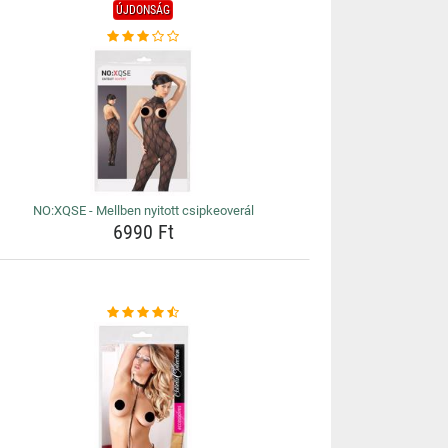
ÚJDONSÁG
NO:XQSE - Mellben nyitott csipkeoverál
6990 Ft