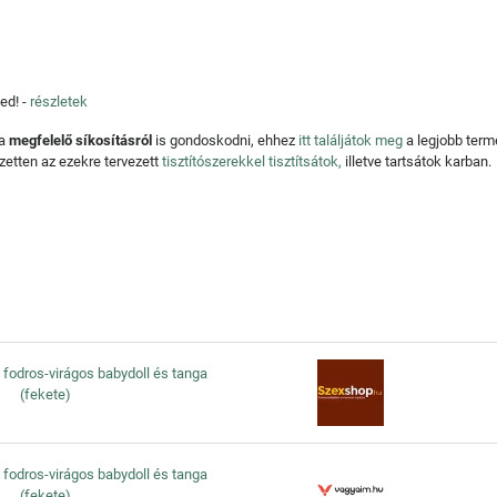
ed! -
részletek
 a
megfelelő síkosításról
is gondoskodni, ehhez
itt találjátok meg
a legjobb ter
zetten az ezekre tervezett
tisztítószerekkel tisztítsátok,
illetve tartsátok karban.
 fodros-virágos babydoll és tanga
(fekete)
 fodros-virágos babydoll és tanga
(fekete)