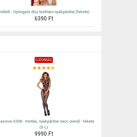
ottelli - Gyöngyös dísz testhám nyakpánttal (fekete)
6390 Ft
ÚJDONSÁG
essive G308 - mintás, nyakpántos necc overál - fekete
(S-L)
9990 Ft