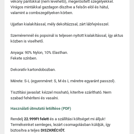
vékony pántokkal (nem levehető), megerősített szegélyekkel.
Virágos mintákkal gazdagon díszítve a felsőn elöl és hátul,
valamint a combszegélyeken körben.
Ujjatlan kialakítással, mély dekoltázzsal, zárt lábfejrésszel.
Szeméremnél és popsinál is teljesen nyitott kialakítással, így aktus
közben is viselhető.
Anyaga: 90% Nylon, 10% Elasthan.
Fekete színben.
Dekoratív kartondobozban.
Mérete: S-L (egyenméret: S, M és L méretre egyaránt passzol).
Tisztítási javaslat: kézzel mosható, kiterítve szárítható. Nem
szabad fehéríteni és vasalni.
Használati útmutató letöltése (PDF)
Rendelj
22.999Ft felett
és a szállítási költséget mi álljuk!
Termékeinket semleges, lezárt csomagolásban küldjük, így
biztosítva a teljes
DISZKRÉCIÓT.