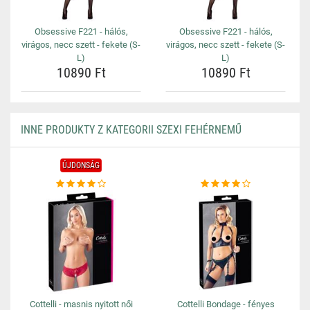
Obsessive F221 - hálós,
Obsessive F221 - hálós,
virágos, necc szett - fekete (S-
virágos, necc szett - fekete (S-
L)
L)
10890 Ft
10890 Ft
INNE PRODUKTY Z KATEGORII SZEXI FEHÉRNEMŰ
ÚJDONSÁG
Cottelli - masnis nyitott női
Cottelli Bondage - fényes