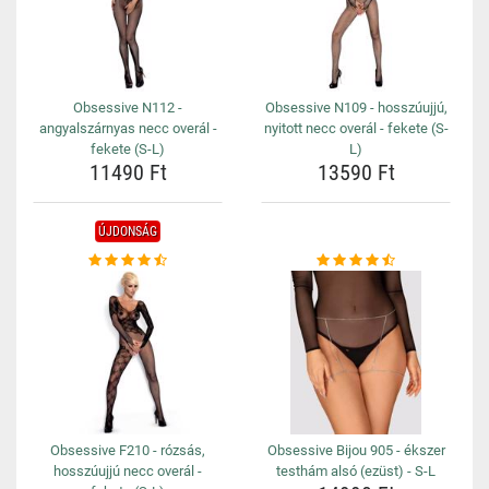
Obsessive N112 -
Obsessive N109 - hosszúujjú,
angyalszárnyas necc overál -
nyitott necc overál - fekete (S-
fekete (S-L)
L)
11490 Ft
13590 Ft
ÚJDONSÁG
Obsessive F210 - rózsás,
Obsessive Bijou 905 - ékszer
hosszúujjú necc overál -
testhám alsó (ezüst) - S-L