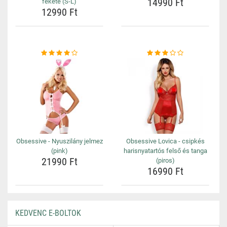
14990 Ft
fekete (S-L)
12990 Ft
Obsessive - Nyuszilány jelmez
Obsessive Lovica - csipkés
(pink)
harisnyatartós felső és tanga
21990 Ft
(piros)
16990 Ft
KEDVENC E-BOLTOK