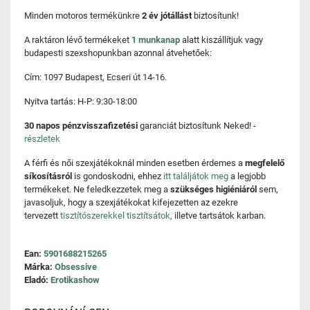
Minden motoros termékünkre
2 év jótállást
biztosítunk!
A raktáron lévő termékeket
1 munkanap
alatt kiszállítjuk vagy
budapesti szexshopunkban azonnal átvehetőek:
Cím: 1097 Budapest, Ecseri út 14-16.
Nyitva tartás: H-P: 9:30-18:00
30 napos pénzvisszafizetési
garanciát biztosítunk Neked! -
részletek
A férfi és női szexjátékoknál minden esetben érdemes a
megfelelő
síkosításról
is gondoskodni, ehhez
itt találjátok meg
a legjobb
termékeket. Ne feledkezzetek meg a
szükséges higiéniáról
sem,
javasoljuk, hogy a szexjátékokat kifejezetten az ezekre
tervezett
tisztítószerekkel tisztítsátok,
illetve tartsátok karban.
Ean:
5901688215265
Márka:
Obsessive
Eladó:
Erotikashow