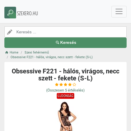
SZEXERO.HU
Keresés
Home
Szexi fehérnemű
Obsessive F221 - hálós, virágos, necc szett - fekete (S-L)
Obsessive F221 - hálós, virágos, necc
szett - fekete (S-L)
(Összesen
5
értékelés)
ÚJDONSÁG