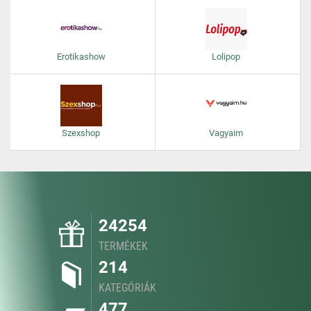
Erotikashow
Lolipop
Szexshop
Vagyaim
24254
TERMÉKEK
214
KATEGÓRIÁK
477