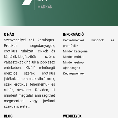
MÁRKÁK
O NÁS
INFORMÁCIÓ
Szenvedéllyel teli katalógus.
Kedvezményes kuponok és
Erotikus segédanyagok,
promóciók
erotikus ruházati cikkek és
Minden kategória
táplálék-kiegészítők széles
Minden márka
választékát kínáljuk a jobb szex
Minden e-shop
érdekében. Kiváló minőségű
Újdonságok
erekciós szerek, erotikus
Kedvezmények
játékok – nem csak vibrátorok,
szexi erotikus fehérneműk és
ruhák, óvszerek. Röviden, itt
mindent megtalál, ami segíthet
megmenteni vagy javítani
szexuális életét.
BLOG
WEBHELYEK