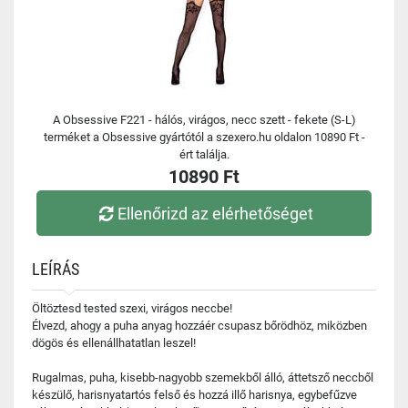
A Obsessive F221 - hálós, virágos, necc szett - fekete (S-L)
terméket a Obsessive gyártótól a szexero.hu oldalon 10890 Ft -
ért találja.
10890 Ft
Ellenőrizd az elérhetőséget
LEÍRÁS
Öltöztesd tested szexi, virágos neccbe!
Élvezd, ahogy a puha anyag hozzáér csupasz bőrödhöz, miközben
dögös és ellenállhatatlan leszel!
Rugalmas, puha, kisebb-nagyobb szemekből álló, áttetsző neccből
készülő, harisnyatartós felső és hozzá illő harisnya, egybefűzve