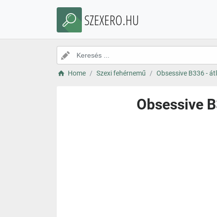
SZEXERO.HU
Home
Szexi fehérnemű
Obsessive B336 - átl
Obsessive B3