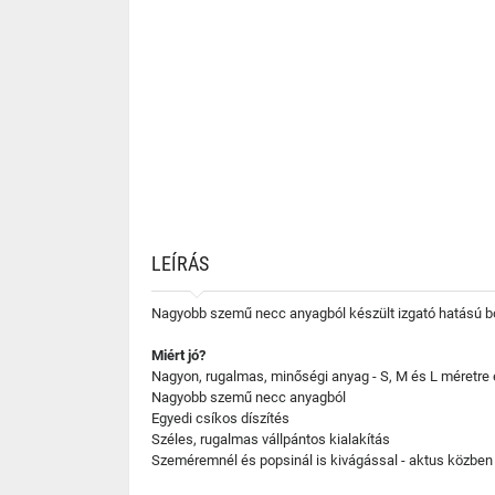
LEÍRÁS
Nagyobb szemű necc anyagból készült izgató hatású bo
Miért jó?
Nagyon, rugalmas, minőségi anyag - S, M és L méretre
Nagyobb szemű necc anyagból
Egyedi csíkos díszítés
Széles, rugalmas vállpántos kialakítás
Szeméremnél és popsinál is kivágással - aktus közben 