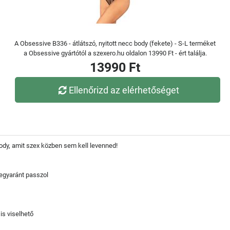
A Obsessive B336 - átlátszó, nyitott necc body (fekete) - S-L terméket
a Obsessive gyártótól a szexero.hu oldalon 13990 Ft - ért találja.
13990 Ft
Ellenőrizd az elérhetőséget
dy, amit szex közben sem kell levenned!
 egyaránt passzol
is viselhető