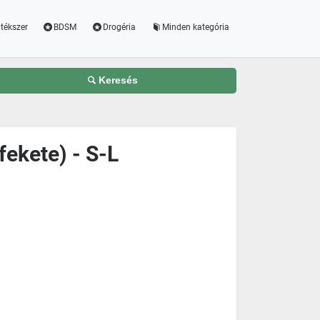
tékszer
BDSM
Drogéria
Minden kategória
Keresés
fekete) - S-L