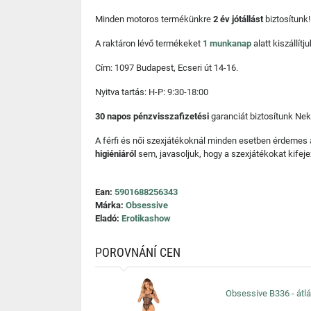
Minden motoros termékünkre
2 év jótállást
biztosítunk!
A raktáron lévő termékeket
1 munkanap
alatt kiszállí
Cím: 1097 Budapest, Ecseri út 14-16.
Nyitva tartás: H-P: 9:30-18:00
30 napos pénzvisszafizetési
garanciát biztosítunk Nek
A férfi és női szexjátékoknál minden esetben érdemes
higiéniáról
sem, javasoljuk, hogy a szexjátékokat kifeje
Ean:
5901688256343
Márka:
Obsessive
Eladó:
Erotikashow
POROVNÁNÍ CEN
Obsessive B336 - átlát