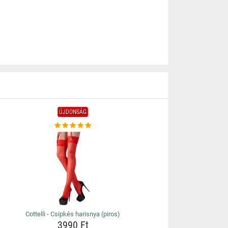
ÚJDONSÁG
Cottelli - Csipkés harisnya (piros)
3990 Ft