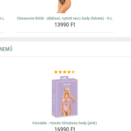
S-L
Obsessive B336 - átlátszó, nyitott necc body (fekete) - S-L
13990 Ft
RNEMŰ
Kissable - rózsás hímzéses body (pink)
16990 Ft