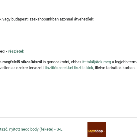
tjuk vagy budapesti szexshopunkban azonnal átvehetőek:
ed! -
részletek
 a
megfelelő síkosításról
is gondoskodni, ehhez
itt találjátok meg
a legjobb ter
zetten az ezekre tervezett
tisztítószerekkel tisztítsátok,
illetve tartsátok karban.
szó, nyitott necc body (fekete) - S-L