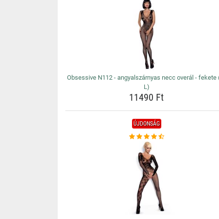
Obsessive N112 - angyalszárnyas necc overál - fekete 
L)
11490 Ft
ÚJDONSÁG