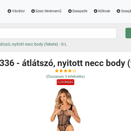
Vibrátor
Szexi fehérnemű
Szexpatik
Nőknek
Szexjá
átszó, nyitott necc body (fekete) - S-L
36 - átlátszó, nyitott necc body (
(Összesen
5
értékelés)
ÚJDONSÁG