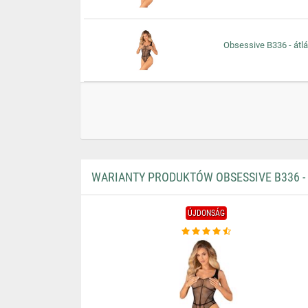
Obsessive B336 - átlát
WARIANTY PRODUKTÓW OBSESSIVE B336 - Á
ÚJDONSÁG