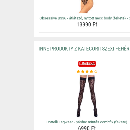
Obsessive B336 - átlátszó, nyitott necc body (fekete) - 
13990 Ft
INNE PRODUKTY Z KATEGORII SZEXI FEHÉ
ÚJDONSÁG
Cottelli Legwear - párduc mintás combfix (fekete)
6990 Ft