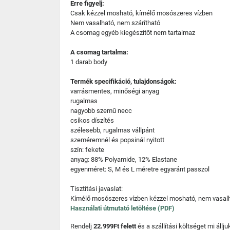
Erre figyelj:
Csak kézzel mosható, kímélő mosószeres vízben
Nem vasalható, nem szárítható
A csomag egyéb kiegészítőt nem tartalmaz
A csomag tartalma:
1 darab body
Termék specifikáció, tulajdonságok:
varrásmentes, minőségi anyag
rugalmas
nagyobb szemű necc
csíkos díszítés
szélesebb, rugalmas vállpánt
szeméremnél és popsinál nyitott
szín: fekete
anyag: 88% Polyamide, 12% Elastane
egyenméret: S, M és L méretre egyaránt passzol
Tisztítási javaslat:
Kímélő mosószeres vízben kézzel mosható, nem vasalha
Használati útmutató letöltése (PDF)
Rendelj
22.999Ft felett
és a szállítási költséget mi áll