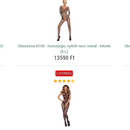
(S-
Obsessive N109 - hosszúujjú, nyitott necc overál - fekete
Obs
(S-L)
13590 Ft
ÚJDONSÁG