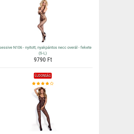
essive N106 - nyitott, nyakpántos necc overál - fekete
(S-L)
9790 Ft
ÚJDONSÁG