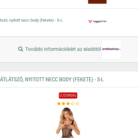
szó, nyitott necc body (fekete) - S-L
További információkért az eladótól
TLÁTSZÓ, NYITOTT NECC BODY (FEKETE) - S-L
ÚJDONSÁG