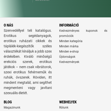
O NÁS
INFORMÁCIÓ
Szenvedéllyel teli katalógus.
Kedvezményes kuponok és
Erotikus segédanyagok,
promóciók
erotikus ruházati cikkek és
Minden kategória
táplálék-kiegészítők széles
Minden márka
választékát kínáljuk a jobb szex
Minden e-shop
érdekében. Kiváló minőségű
Újdonságok
erekciós szerek, erotikus
Kedvezmények
játékok – nem csak vibrátorok,
szexi erotikus fehérneműk és
ruhák, óvszerek. Röviden, itt
mindent megtalál, ami segíthet
megmenteni vagy javítani
szexuális életét.
BLOG
WEBHELYEK
Magazinunk
Rólunk