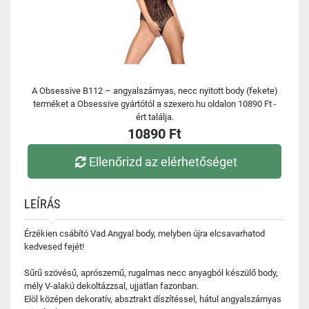
A Obsessive B112 – angyalszárnyas, necc nyitott body (fekete)
terméket a Obsessive gyártótól a szexero.hu oldalon 10890 Ft -
ért találja.
10890 Ft
Ellenőrizd az elérhetőséget
LEÍRÁS
Érzékien csábító Vad Angyal body, melyben újra elcsavarhatod
kedvesed fejét!
Sűrű szövésű, aprószemű, rugalmas necc anyagból készülő body,
mély V-alakú dekoltázzsal, ujjatlan fazonban.
Elöl középen dekoratív, absztrakt díszítéssel, hátul angyalszárnyas