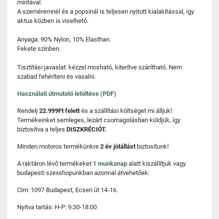
mintával.
A szeméremnél és a popsinál is teljesen nyitott kialakítással, így
aktus közben is viselhető.
Anyaga: 90% Nylon, 10% Elasthan.
Fekete színben.
Tisztítási javaslat: kézzel mosható, kiterítve szárítható. Nem
szabad fehéríteni és vasalni.
Használati útmutató letöltése (PDF)
Rendelj
22.999Ft felett
és a szállítási költséget mi álljuk!
Termékeinket semleges, lezárt csomagolásban küldjük, így
biztosítva a teljes
DISZKRÉCIÓT.
Minden motoros termékünkre
2 év jótállást
biztosítunk!
A raktáron lévő termékeket
1 munkanap
alatt kiszállítjuk vagy
budapesti szexshopunkban azonnal átvehetőek:
Cím: 1097 Budapest, Ecseri út 14-16.
Nyitva tartás: H-P: 9:30-18:00