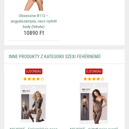
Obsessive B112 –
angyalszárnyas, necc nyitott
body (fekete)
10890 Ft
INNE PRODUKTY Z KATEGORII SZEXI FEHÉRNEMŰ
ÚJDONSÁG
ÚJDONSÁG