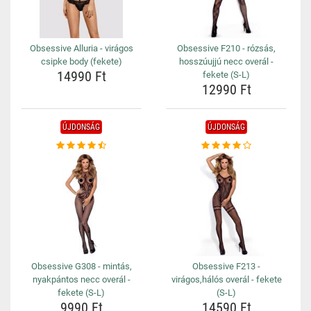
Obsessive Alluria - virágos
Obsessive F210 - rózsás,
csipke body (fekete)
hosszúujjú necc overál -
14990 Ft
fekete (S-L)
12990 Ft
ÚJDONSÁG
ÚJDONSÁG
Obsessive G308 - mintás,
Obsessive F213 -
nyakpántos necc overál -
virágos,hálós overál - fekete
fekete (S-L)
(S-L)
9990 Ft
14590 Ft