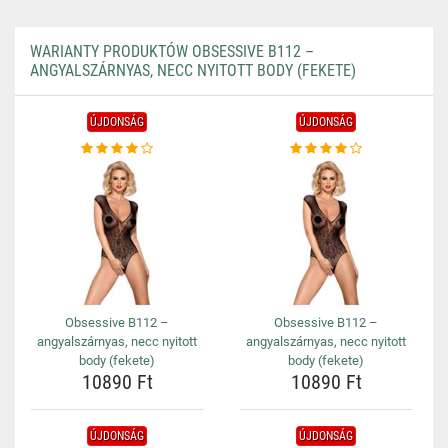
WARIANTY PRODUKTÓW OBSESSIVE B112 –
ANGYALSZÁRNYAS, NECC NYITOTT BODY (FEKETE)
ÚJDONSÁG
ÚJDONSÁG
Obsessive B112 –
Obsessive B112 –
angyalszárnyas, necc nyitott
angyalszárnyas, necc nyitott
body (fekete)
body (fekete)
10890 Ft
10890 Ft
ÚJDONSÁG
ÚJDONSÁG