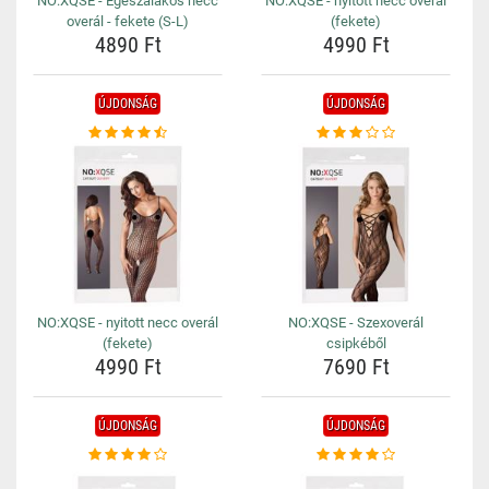
NO:XQSE - Egészalakos necc
NO:XQSE - nyitott necc overál
overál - fekete (S-L)
(fekete)
4890 Ft
4990 Ft
ÚJDONSÁG
ÚJDONSÁG
NO:XQSE - nyitott necc overál
NO:XQSE - Szexoverál
(fekete)
csipkéből
4990 Ft
7690 Ft
ÚJDONSÁG
ÚJDONSÁG