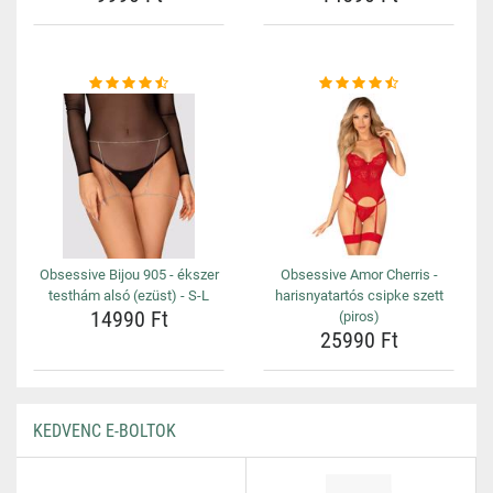
Obsessive Bijou 905 - ékszer
Obsessive Amor Cherris -
testhám alsó (ezüst) - S-L
harisnyatartós csipke szett
14990 Ft
(piros)
25990 Ft
KEDVENC E-BOLTOK