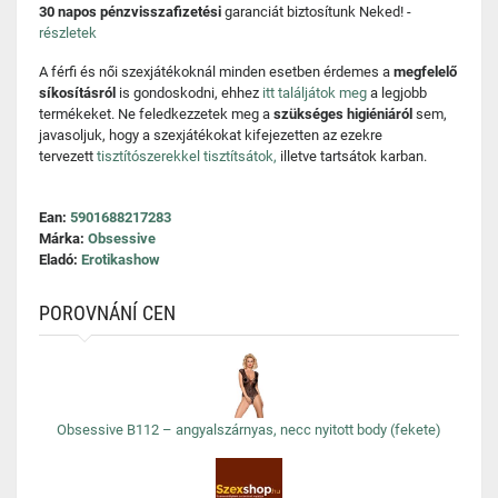
30 napos pénzvisszafizetési
garanciát biztosítunk Neked! -
részletek
A férfi és női szexjátékoknál minden esetben érdemes a
megfelelő
síkosításról
is gondoskodni, ehhez
itt találjátok meg
a legjobb
termékeket. Ne feledkezzetek meg a
szükséges higiéniáról
sem,
javasoljuk, hogy a szexjátékokat kifejezetten az ezekre
tervezett
tisztítószerekkel tisztítsátok,
illetve tartsátok karban.
Ean:
5901688217283
Márka:
Obsessive
Eladó:
Erotikashow
POROVNÁNÍ CEN
Obsessive B112 – angyalszárnyas, necc nyitott body (fekete)