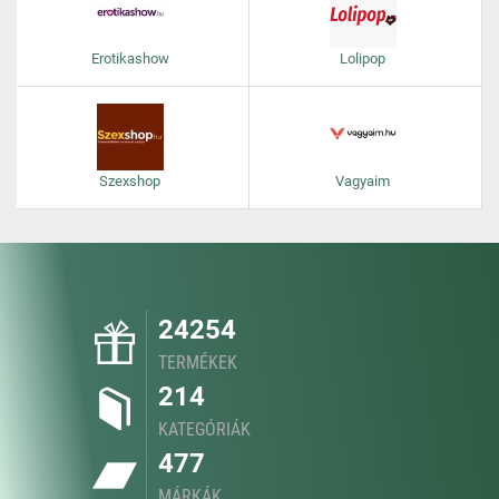
Erotikashow
Lolipop
Szexshop
Vagyaim
24254
TERMÉKEK
214
KATEGÓRIÁK
477
MÁRKÁK