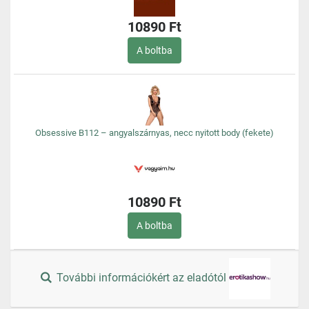
10890 Ft
A boltba
Obsessive B112 – angyalszárnyas, necc nyitott body (fekete)
10890 Ft
A boltba
További információkért az eladótól