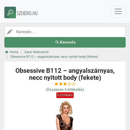
SZEXERO.HU
Keresés
Home
Szexi fehérnemű
Obsessive B112 – angyalszárnyas, necc nyitott body (fekete)
Obsessive B112 – angyalszárnyas,
necc nyitott body (fekete)
(Összesen
5
értékelés)
ÚJDONSÁG