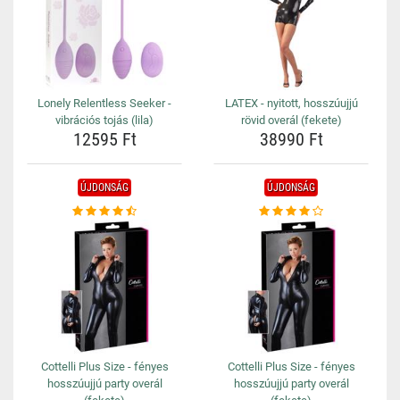
Lonely Relentless Seeker -
LATEX - nyitott, hosszúujjú
vibrációs tojás (lila)
rövid overál (fekete)
12595 Ft
38990 Ft
ÚJDONSÁG
ÚJDONSÁG
Cottelli Plus Size - fényes
Cottelli Plus Size - fényes
hosszúujjú party overál
hosszúujjú party overál