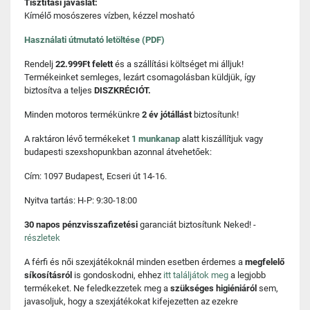
Tisztítási javaslat:
Kímélő mosószeres vízben, kézzel mosható
Használati útmutató letöltése (PDF)
Rendelj
22.999Ft felett
és a szállítási költséget mi álljuk!
Termékeinket semleges, lezárt csomagolásban küldjük, így
biztosítva a teljes
DISZKRÉCIÓT.
Minden motoros termékünkre
2 év jótállást
biztosítunk!
A raktáron lévő termékeket
1 munkanap
alatt kiszállítjuk vagy
budapesti szexshopunkban azonnal átvehetőek:
Cím: 1097 Budapest, Ecseri út 14-16.
Nyitva tartás: H-P: 9:30-18:00
30 napos pénzvisszafizetési
garanciát biztosítunk Neked! -
részletek
A férfi és női szexjátékoknál minden esetben érdemes a
megfelelő
síkosításról
is gondoskodni, ehhez
itt találjátok meg
a legjobb
termékeket. Ne feledkezzetek meg a
szükséges higiéniáról
sem,
javasoljuk, hogy a szexjátékokat kifejezetten az ezekre