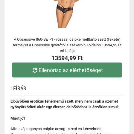
A Obsessive 860-SET-1 - rózsás, csipke melltartó szett (fekete)
terméket a Obsessive gyártótól a szexero.hu oldalon 13594,99 Ft
- ért találja.
13594,99 Ft
Ellenőrizd az elérhetőséget
LEÍRÁS
Elbűvölően erotikus fehérnemű szett, mely nem csak a szemet
gyönyörködteti akár egy ékszer, de bőrödhöz is érzékien simul!
Miért jó?
Áttetsző, ruganyos csipke anyag - szexi és kényelmes