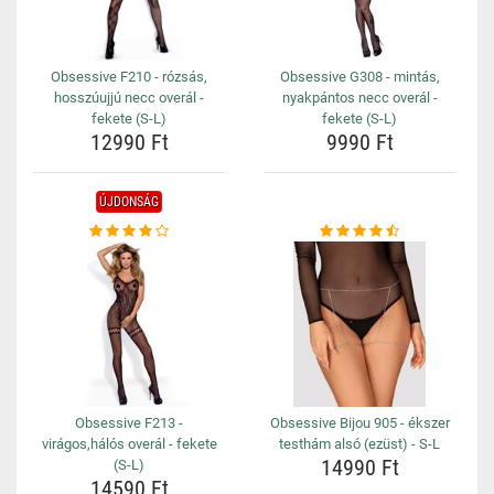
Obsessive F210 - rózsás,
Obsessive G308 - mintás,
hosszúujjú necc overál -
nyakpántos necc overál -
fekete (S-L)
fekete (S-L)
12990 Ft
9990 Ft
ÚJDONSÁG
Obsessive F213 -
Obsessive Bijou 905 - ékszer
virágos,hálós overál - fekete
testhám alsó (ezüst) - S-L
14990 Ft
(S-L)
14590 Ft