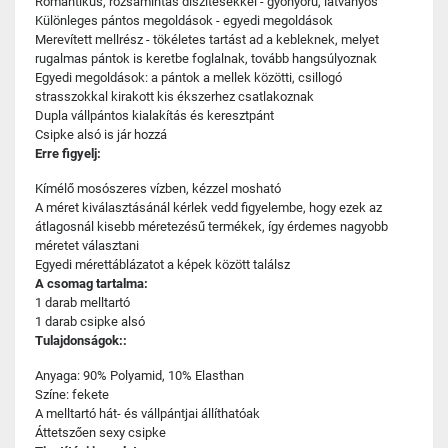
Romantikus, rózsamintás díszítésekkel - gyönyörű, látványos
Különleges pántos megoldások - egyedi megoldások
Merevített mellrész - tökéletes tartást ad a kebleknek, melyet
rugalmas pántok is keretbe foglalnak, tovább hangsúlyoznak
Egyedi megoldások: a pántok a mellek közötti, csillogó
strasszokkal kirakott kis ékszerhez csatlakoznak
Dupla vállpántos kialakítás és keresztpánt
Csipke alsó is jár hozzá
Erre figyelj:
Kímélő mosószeres vízben, kézzel mosható
A méret kiválasztásánál kérlek vedd figyelembe, hogy ezek az
átlagosnál kisebb méretezésű termékek, így érdemes nagyobb
méretet választani
Egyedi mérettáblázatot a képek között találsz
A csomag tartalma:
1 darab melltartó
1 darab csipke alsó
Tulajdonságok::
Anyaga: 90% Polyamid, 10% Elasthan
Színe: fekete
A melltartó hát- és vállpántjai állíthatóak
Áttetszően sexy csipke