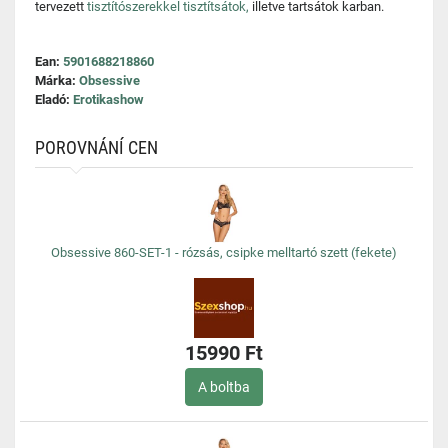
tervezett
tisztítószerekkel tisztítsátok,
illetve tartsátok karban.
Ean:
5901688218860
Márka:
Obsessive
Eladó:
Erotikashow
POROVNÁNÍ CEN
Obsessive 860-SET-1 - rózsás, csipke melltartó szett (fekete)
15990 Ft
A boltba