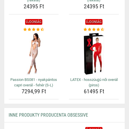
(fekete)
(fekete)
24395 Ft
24395 Ft
ÚJDONSÁG
ÚJDONSÁG
Passion BS081 - nyakpántos
LATEX - hosszúujjú női overál
capri overál - fehér (S-L)
(piros)
7294,99 Ft
61495 Ft
INNE PRODUKTY PRODUCENTA OBSESSIVE