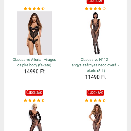
ÚJDONSÁG
Obsessive Alluria - virágos
Obsessive N112 -
csipke body (fekete)
angyalszárnyas necc overál -
14990 Ft
fekete (S-L)
11490 Ft
ÚJDONSÁG
ÚJDONSÁG