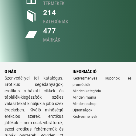
TERMÉKEK
214
KATEGÓRIÁK
477
MÁRKÁK
O NÁS
INFORMÁCIÓ
Szenvedéllyel teli katalógus.
Kedvezményes kuponok és
Erotikus segédanyagok,
promóciók
erotikus ruházati cikkek és
Minden kategória
táplálék-kiegészítők széles
Minden márka
választékát kínáljuk a jobb szex
Minden e-shop
érdekében. Kiváló minőségű
Újdonságok
erekciós szerek, erotikus
Kedvezmények
játékok – nem csak vibrátorok,
szexi erotikus fehérneműk és
ruhák, óvszerek. Röviden, itt