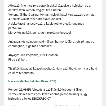
Áttetsző, finom csipke berakásokkal tűzdelve a kebleken és a
derékrészen körben, végigfutva a háton.
Vékony, állítható vállpántokkal, melyek hátul keresztezik egymást.
A keblek között fehér strasszos dísszel.
A dekoltázst hangsúlyozó, a kebleket keretező, rugalmas
pántokkal.
Merevítés nélküli, puha, gumírozott mellrésszel.
Anyagban és színben maximálisan harmonizáló, áttetsző tanga a
csomagban, rugalmas pántokkal.
Anyaga: 90% Polyamid, 10% Elasthan.
Piros színben.
Tisztítási javaslat: kézzel mosható. Nem szárítható, nem vasalható
és nem fehéríthető.
Használati útmutató letöltése (PDF)
Rendelj
22.999Ft felett
és a szállítási költséget mi álljuk!
Termékeinket semleges, lezárt csomagolásban küldjük, így
biztosítva a teljes
DISZKRÉCIÓT.