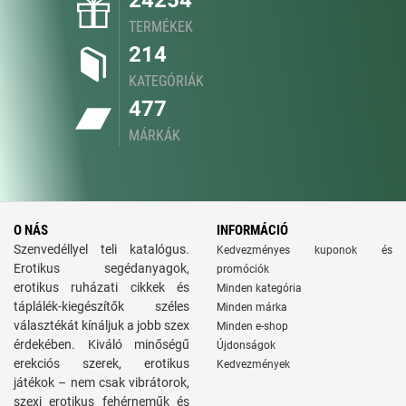
24254
TERMÉKEK
214
KATEGÓRIÁK
477
MÁRKÁK
O NÁS
INFORMÁCIÓ
Szenvedéllyel teli katalógus.
Kedvezményes kuponok és
Erotikus segédanyagok,
promóciók
erotikus ruházati cikkek és
Minden kategória
táplálék-kiegészítők széles
Minden márka
választékát kínáljuk a jobb szex
Minden e-shop
érdekében. Kiváló minőségű
Újdonságok
erekciós szerek, erotikus
Kedvezmények
játékok – nem csak vibrátorok,
szexi erotikus fehérneműk és