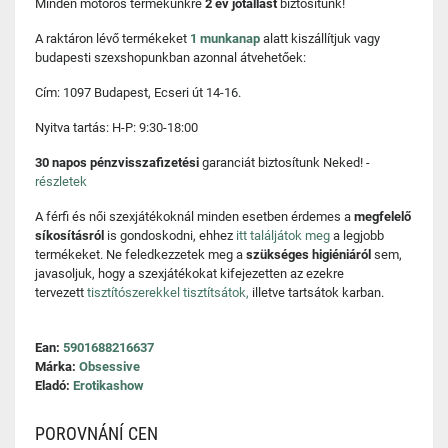
Minden motoros termékünkre
2 év jótállást
biztosítunk!
A raktáron lévő termékeket
1 munkanap
alatt kiszállítjuk vagy
budapesti szexshopunkban azonnal átvehetőek:
Cím: 1097 Budapest, Ecseri út 14-16.
Nyitva tartás: H-P: 9:30-18:00
30 napos pénzvisszafizetési
garanciát biztosítunk Neked! -
részletek
A férfi és női szexjátékoknál minden esetben érdemes a
megfelelő
síkosításról
is gondoskodni, ehhez
itt találjátok meg
a legjobb
termékeket. Ne feledkezzetek meg a
szükséges higiéniáról
sem,
javasoljuk, hogy a szexjátékokat kifejezetten az ezekre
tervezett
tisztítószerekkel tisztítsátok,
illetve tartsátok karban.
Ean:
5901688216637
Márka:
Obsessive
Eladó:
Erotikashow
POROVNÁNÍ CEN