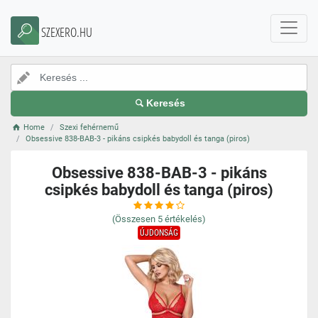
SZEXERO.HU
Keresés
Home
Szexi fehérnemű
Obsessive 838-BAB-3 - pikáns csipkés babydoll és tanga (piros)
Obsessive 838-BAB-3 - pikáns
csipkés babydoll és tanga (piros)
(Összesen
5
értékelés)
ÚJDONSÁG