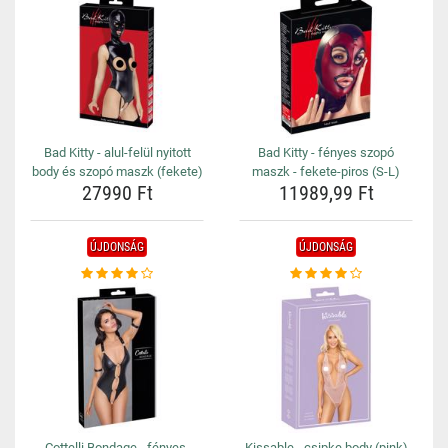
Bad Kitty - alul-felül nyitott
Bad Kitty - fényes szopó
body és szopó maszk (fekete)
maszk - fekete-piros (S-L)
27990 Ft
11989,99 Ft
ÚJDONSÁG
ÚJDONSÁG
Cottelli Bondage - fényes,
Kissable - csipke body (pink)