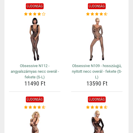
ÚJDONSÁG
ÚJDONSÁG
Obsessive N112 -
Obsessive N109 - hosszúujjú,
angyalszárnyas necc overál -
nyitott necc overál - fekete (S-
fekete (S-L)
L)
11490 Ft
13590 Ft
ÚJDONSÁG
ÚJDONSÁG