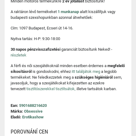
Minden motoros termékünkre
2 év jótállást
biztosítunk!
A raktáron lévő termékeket
1 munkanap
alatt kiszállítjuk vagy
budapesti szexshopunkban azonnal átvehetőek:
Cím: 1097 Budapest, Ecseri út 14-16.
Nyitva tartás: H-P: 9:30-18:00
30 napos pénzvisszafizetési
garanciát biztosítunk Neked! -
részletek
A férfi és női szexjátékoknál minden esetben érdemes a
megfelelő
síkosításról
is gondoskodni, ehhez
itt találjátok meg
a legjobb
termékeket. Ne feledkezzetek meg a
szükséges higiéniáról
sem,
javasoljuk, hogy a szexjátékokat kifejezetten az ezekre
tervezett
tisztítószerekkel tisztítsátok,
illetve tartsátok karban.
Ean:
5901688216620
Márka:
Obsessive
Eladó:
Erotikashow
POROVNÁNÍ CEN