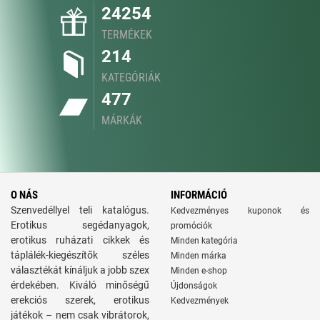
24254
TERMÉKEK
214
KATEGÓRIÁK
477
MÁRKÁK
O NÁS
INFORMÁCIÓ
Szenvedéllyel teli katalógus.
Kedvezményes kuponok és
Erotikus segédanyagok,
promóciók
erotikus ruházati cikkek és
Minden kategória
táplálék-kiegészítők széles
Minden márka
választékát kínáljuk a jobb szex
Minden e-shop
érdekében. Kiváló minőségű
Újdonságok
erekciós szerek, erotikus
Kedvezmények
játékok – nem csak vibrátorok,