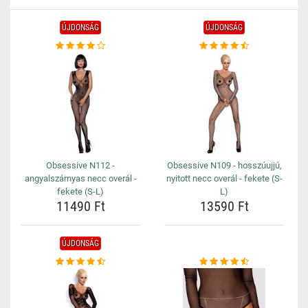
ÚJDONSÁG
ÚJDONSÁG
Obsessive N112 -
Obsessive N109 - hosszúujjú,
angyalszárnyas necc overál -
nyitott necc overál - fekete (S-
fekete (S-L)
L)
11490 Ft
13590 Ft
ÚJDONSÁG