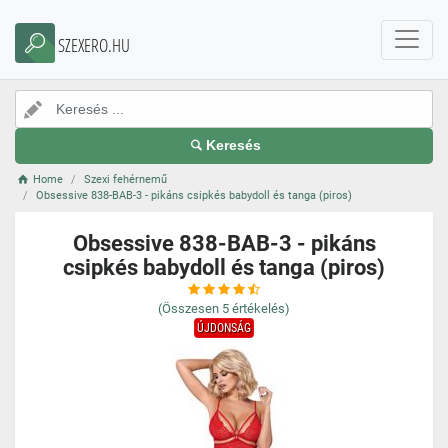
SZEXERO.HU
Keresés
Home
Szexi fehérnemű
Obsessive 838-BAB-3 - pikáns csipkés babydoll és tanga (piros)
Obsessive 838-BAB-3 - pikáns
csipkés babydoll és tanga (piros)
(Összesen
5
értékelés)
ÚJDONSÁG