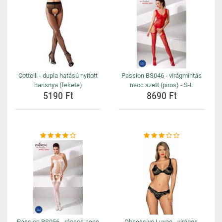
Cottelli - dupla hatású nyitott
Passion BS046 - virágmintás
harisnya (fekete)
necc szett (piros) - S-L
5190 Ft
8690 Ft
Passion BS056 - rácsos necc
Obsessive Luvae - virágos,