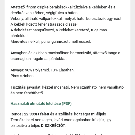
Áttetsző, finom csipke berakásokkal tűzdelve a kebleken és a
derékrészen körben, végigfutva a háton.
Vékony, állítható vállpántokkal, melyek hátul keresztezik egymást.
A keblek között fehér strasszos dísszel.
A dekoltázst hangsúlyozó, a kebleket keretező, rugalmas
pántokkal.
Merevítés nélküli, puha, gumírozott mellrésszel.
Anyagban és színben maximálisan harmonizáló, áttetsző tanga a
csomagban, rugalmas pántokkal.
Anyaga: 90% Polyamid, 10% Elasthan.
Piros színben.
Tisztítási javaslat: kézzel mosható. Nem szárítható, nem vasalható
és nem fehéríthető.
Használati útmutató letöltése (PDF)
Rendelj
22.999Ft felett
és a szállítási költséget mi álljuk!
Termékeinket semleges, lezárt csomagolásban küldjük, így
biztosítva a teljes
DISZKRÉCIÓT.