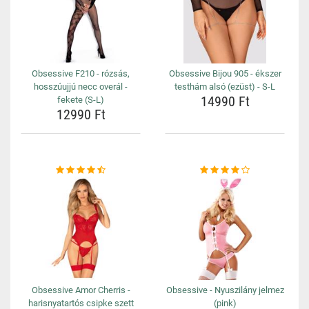
Obsessive F210 - rózsás,
Obsessive Bijou 905 - ékszer
hosszúujjú necc overál -
testhám alsó (ezüst) - S-L
14990 Ft
fekete (S-L)
12990 Ft
Obsessive Amor Cherris -
Obsessive - Nyuszilány jelmez
harisnyatartós csipke szett
(pink)