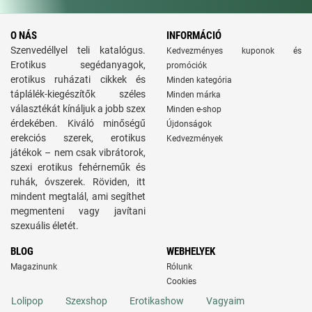
O NÁS
INFORMÁCIÓ
Szenvedéllyel teli katalógus.
Kedvezményes kuponok és
Erotikus segédanyagok,
promóciók
erotikus ruházati cikkek és
Minden kategória
táplálék-kiegészítők széles
Minden márka
választékát kínáljuk a jobb szex
Minden e-shop
érdekében. Kiváló minőségű
Újdonságok
erekciós szerek, erotikus
Kedvezmények
játékok – nem csak vibrátorok,
szexi erotikus fehérneműk és
ruhák, óvszerek. Röviden, itt
mindent megtalál, ami segíthet
megmenteni vagy javítani
szexuális életét.
BLOG
WEBHELYEK
Magazinunk
Rólunk
Cookies
Lolipop
Szexshop
Erotikashow
Vagyaim