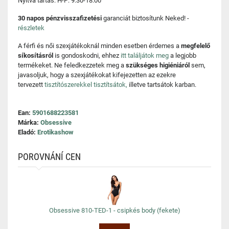
Nyitva tartás: H-P: 9:30-18:00
30 napos pénzvisszafizetési
garanciát biztosítunk Neked! -
részletek
A férfi és női szexjátékoknál minden esetben érdemes a
megfelelő
síkosításról
is gondoskodni, ehhez
itt találjátok meg
a legjobb
termékeket. Ne feledkezzetek meg a
szükséges higiéniáról
sem,
javasoljuk, hogy a szexjátékokat kifejezetten az ezekre
tervezett
tisztítószerekkel tisztítsátok,
illetve tartsátok karban.
Ean:
5901688223581
Márka:
Obsessive
Eladó:
Erotikashow
POROVNÁNÍ CEN
Obsessive 810-TED-1 - csipkés body (fekete)