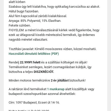
alatt körben
Szabása úgy lett kialakítva, hogy optikailag karcsúsítsa az alakot.
Hátul bugyi fazonban.
Alul fém kapcsokkal záródó kialakítással.
Anyaga: 85% Polyamid, 15% Elasthan.
Fekete színben.
FIGYELEM: a méret kiválasztásánál kérlek vedd figyelembe, hogy
ezek az átlagosnál kisebb méretezésű termékek, így érdemes
nagyobb méretet választani.
Tisztítási javaslat: Kímélő mosószeres vízben, kézzel mosható.
Használati útmutató letöltése (PDF)
Rendelj
22.999Ft felett
és a szállítási költséget mi álljuk!
Termékeinket semleges, lezárt csomagolásban küldjük, így
biztosítva a teljes
DISZKRÉCIÓT.
Minden motoros termékünkre
2 év jótállást
biztosítunk!
A raktáron lévő termékeket
1 munkanap
alatt kiszállítjuk vagy
budapesti szexshopunkban azonnal átvehetőek:
Cím: 1097 Budapest, Ecseri út 14-16.