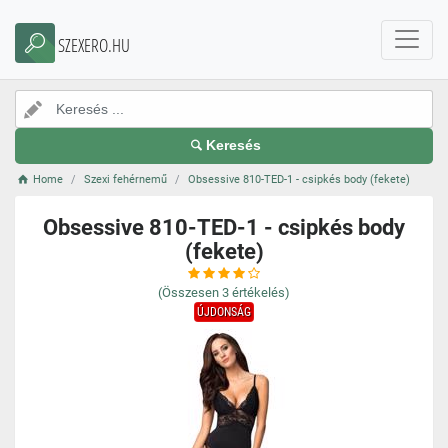
SZEXERO.HU
Keresés
Home
Szexi fehérnemű
Obsessive 810-TED-1 - csipkés body (fekete)
Obsessive 810-TED-1 - csipkés body
(fekete)
(Összesen
3
értékelés)
ÚJDONSÁG