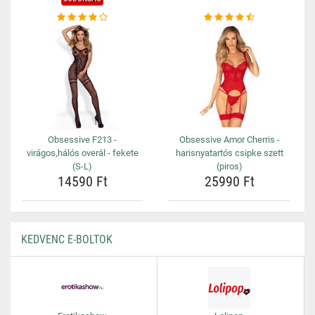
Obsessive F213 -
Obsessive Amor Cherris -
virágos,hálós overál - fekete
harisnyatartós csipke szett
(S-L)
(piros)
14590 Ft
25990 Ft
KEDVENC E-BOLTOK