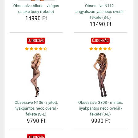
Obsessive Alluria - virágos
Obsessive N112 -
csipke body (fekete)
angyalszárnyas necc overál -
14990 Ft
fekete (S-L)
11490 Ft
ÚJDONSÁG
ÚJDONSÁG
Obsessive N106 - nyitott,
Obsessive G308 - mintás,
nyakpántos necc overál -
nyakpántos necc overál -
fekete (S-L)
fekete (S-L)
9790 Ft
9990 Ft
ÚJDONSÁG