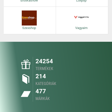
Erotikashow
Lolipop
Szexshop
Vagyaim
24254
TERMÉKEK
214
KATEGÓRIÁK
477
MÁRKÁK