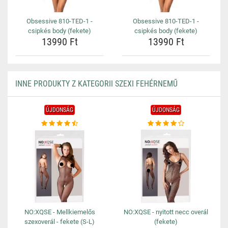
Obsessive 810-TED-1 -
Obsessive 810-TED-1 -
csipkés body (fekete)
csipkés body (fekete)
13990 Ft
13990 Ft
INNE PRODUKTY Z KATEGORII SZEXI FEHÉRNEMŰ
ÚJDONSÁG
ÚJDONSÁG
NO:XQSE - Mellkiemelős
NO:XQSE - nyitott necc overál
szexoverál - fekete (S-L)
(fekete)