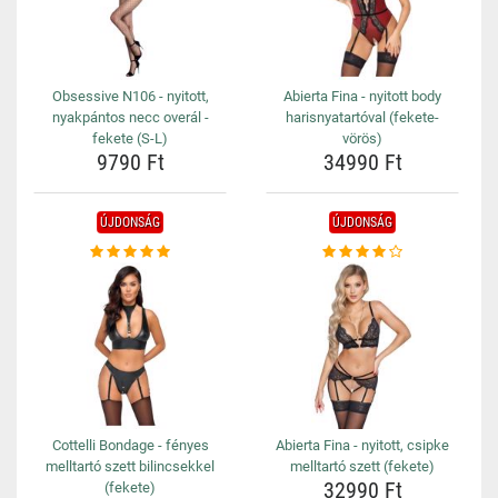
Obsessive N106 - nyitott,
Abierta Fina - nyitott body
nyakpántos necc overál -
harisnyatartóval (fekete-
fekete (S-L)
vörös)
9790 Ft
34990 Ft
ÚJDONSÁG
ÚJDONSÁG
Cottelli Bondage - fényes
Abierta Fina - nyitott, csipke
melltartó szett bilincsekkel
melltartó szett (fekete)
32990 Ft
(fekete)