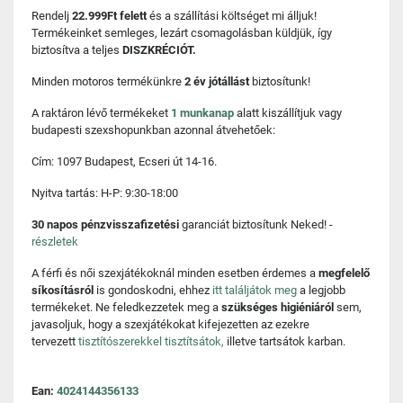
Rendelj
22.999Ft felett
és a szállítási költséget mi álljuk!
Termékeinket semleges, lezárt csomagolásban küldjük, így
biztosítva a teljes
DISZKRÉCIÓT.
Minden motoros termékünkre
2 év jótállást
biztosítunk!
A raktáron lévő termékeket
1 munkanap
alatt kiszállítjuk vagy
budapesti szexshopunkban azonnal átvehetőek:
Cím: 1097 Budapest, Ecseri út 14-16.
Nyitva tartás: H-P: 9:30-18:00
30 napos pénzvisszafizetési
garanciát biztosítunk Neked! -
részletek
A férfi és női szexjátékoknál minden esetben érdemes a
megfelelő
síkosításról
is gondoskodni, ehhez
itt találjátok meg
a legjobb
termékeket. Ne feledkezzetek meg a
szükséges higiéniáról
sem,
javasoljuk, hogy a szexjátékokat kifejezetten az ezekre
tervezett
tisztítószerekkel tisztítsátok,
illetve tartsátok karban.
Ean:
4024144356133