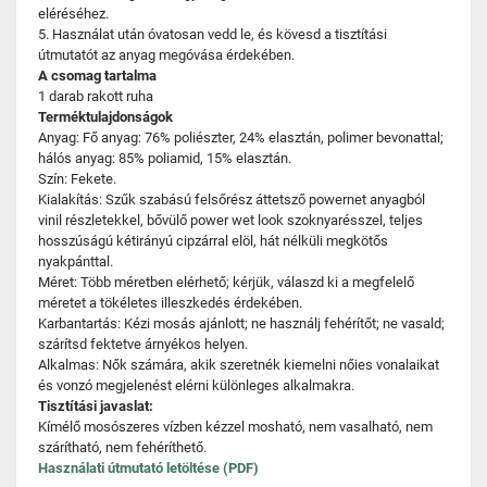
eléréséhez.
5. Használat után óvatosan vedd le, és kövesd a tisztítási
útmutatót az anyag megóvása érdekében.
A csomag tartalma
1 darab rakott ruha
Terméktulajdonságok
Anyag: Fő anyag: 76% poliészter, 24% elasztán, polimer bevonattal;
hálós anyag: 85% poliamid, 15% elasztán.
Szín: Fekete.
Kialakítás: Szűk szabású felsőrész áttetsző powernet anyagból
vinil részletekkel, bővülő power wet look szoknyarésszel, teljes
hosszúságú kétirányú cipzárral elöl, hát nélküli megkötős
nyakpánttal.
Méret: Több méretben elérhető; kérjük, válaszd ki a megfelelő
méretet a tökéletes illeszkedés érdekében.
Karbantartás: Kézi mosás ajánlott; ne használj fehérítőt; ne vasald;
szárítsd fektetve árnyékos helyen.
Alkalmas: Nők számára, akik szeretnék kiemelni nőies vonalaikat
és vonzó megjelenést elérni különleges alkalmakra.
Tisztítási javaslat:
Kímélő mosószeres vízben kézzel mosható, nem vasalható, nem
szárítható, nem fehéríthető.
Használati útmutató letöltése (PDF)