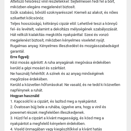
Áttetsző felsőrész vinil részletekkel: Sejtelmesen fedi fel a bőrt,
miközben elegáns megjelenést biztosít.
Szűk szabású, bővülő szoknyarésszel: Kiemeli az alakot, és nőies
sziluettet kölcsönöz.
Teljes hosszúságú, kétirányú cipzár elöl: Lehetővé teszi a könnyű
fel- és levételt, valamint a dekoltázs mélységének szabályozását.
Hát nélküli kialakítás megkötős nyakpánttal: Szexi és vonzó
megjelenést biztosít, miközben kényelmes viseletet nyújt.
Rugalmas anyag: Kényelmes illeszkedést és mozgásszabadságot
garantál.
Erre figyelj:
Kézi mosás ajánlott: A ruha anyagának megóvása érdekében
kerüld a gépi mosást és szárítást.
Ne használj fehérítőt: A színek és az anyag minőségének
megőrzése érdekében.
Kerüld a közvetlen hőforrásokat: Ne vasald, és ne tedd ki közvetlen
napfénynek a ruhát.
Hogyan használd
1. Kapcsold ki a cipzárt, és lazítsd meg a nyakpántot.
2. Óvatosan bújj bele a ruhába, ügyelve arra, hogy a vinil és
powernet részek megfelelően illeszkedjenek.
3. Húzd fel a cipzárt a kívánt magasságig, és kösd meg a
nyakpántot a megfelelő kényelem érdekében.
4. Viseld önmagában vagy kiegészítőkkel a kívánt hatás