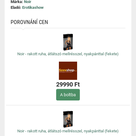
Márka:
Noir
Eladó:
Erotikashow
POROVNÁNÍ CEN
Noir - rakott ruha, átlátszó mellrésszel, nyakpánttal (fekete)
29990 Ft
A boltba
Noir - rakott ruha, átlátszó mellrésszel, nyakpánttal (fekete)