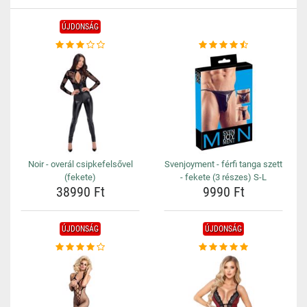
ÚJDONSÁG
Noir - overál csipkefelsővel
Svenjoyment - férfi tanga szett
(fekete)
- fekete (3 részes) S-L
38990 Ft
9990 Ft
ÚJDONSÁG
ÚJDONSÁG