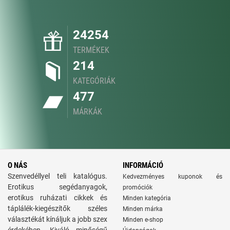
24254
TERMÉKEK
214
KATEGÓRIÁK
477
MÁRKÁK
O NÁS
INFORMÁCIÓ
Szenvedéllyel teli katalógus.
Kedvezményes kuponok és
Erotikus segédanyagok,
promóciók
erotikus ruházati cikkek és
Minden kategória
táplálék-kiegészítők széles
Minden márka
választékát kínáljuk a jobb szex
Minden e-shop