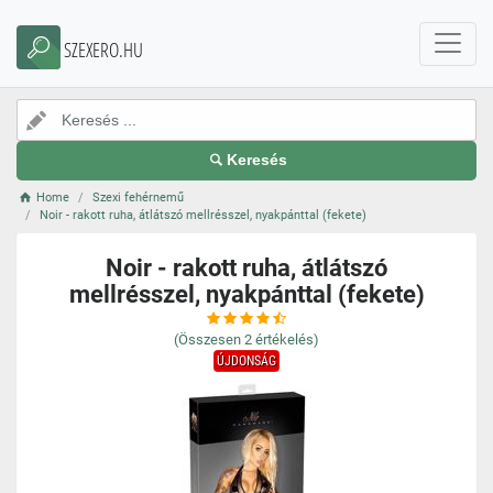
SZEXERO.HU
Keresés
Home
Szexi fehérnemű
Noir - rakott ruha, átlátszó mellrésszel, nyakpánttal (fekete)
Noir - rakott ruha, átlátszó
mellrésszel, nyakpánttal (fekete)
(Összesen
2
értékelés)
ÚJDONSÁG