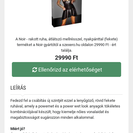
A Noir - rakott ruha, átlátszó mellrésszel, nyakpánttal (fekete)
terméket a Noir gyártótól a szexero.hu oldalon 29990 Ft - ért
találja.
29990 Ft
Ellenőrizd az elérhetőséget
LEÍRÁS
Fedezd fel a csábítás új szintjét ezzel a lenyűgöző, rövid fekete
ruhával, amely a powernet és a power wet look anyagok tökéletes
kombinációjával készült, hogy kiemelje nőies vonalaidat és
magabiztosságot sugározzon minden alkalommal.
Miért jó?