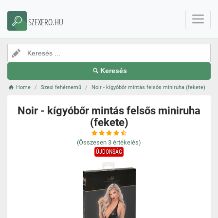
SZEXERO.HU
Keresés
Home
Szexi fehérnemű
Noir - kígyóbőr mintás felsős miniruha (fekete)
Noir - kígyóbőr mintás felsős miniruha
(fekete)
(Összesen
3
értékelés)
ÚJDONSÁG