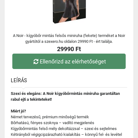
A Noir - kígyóbőr mintás felsős miniruha (fekete) terméket a Noir
gyártótól a szexero.hu oldalon 29990 Ft - ért találja.
29990 Ft
Ellenőrizd az elérhetőséget
LEÍRÁS
Szexi és elegáns: A Noir kígyóbőrmintás miniruha garantáltan
rabul ejti a tekinteteket!
Miért jó?
Német tervezésű, prémium minőségű termék
Bőrhatású, fényes szoknya – vadító megjelenés
Kígyóbőrmintás felső mély dekoltázzsal – szexi és sejtelmes
Kétirányból végigcipzárazható kialakítás – könnyű fel- és levétel