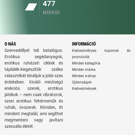
477
MÁRKÁK
O NÁS
INFORMÁCIÓ
Szenvedéllyel teli katalógus.
Kedvezményes kuponok és
Erotikus segédanyagok,
promóciók
erotikus ruházati cikkek és
Minden kategória
táplálék-kiegészítők széles
Minden márka
választékát kínáljuk a jobb szex
Minden e-shop
érdekében. Kiváló minőségű
Újdonságok
erekciós szerek, erotikus
Kedvezmények
játékok – nem csak vibrátorok,
szexi erotikus fehérneműk és
ruhák, óvszerek. Röviden, itt
mindent megtalál, ami segíthet
megmenteni vagy javítani
szexuális életét.