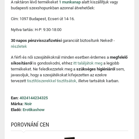
A raktáron lévő termékeket
1 munkanap
alatt kiszállítjuk vagy
budapesti szexshopunkban azonnal átvehetőek:
Cím: 1097 Budapest, Ecseri út 14-16.
Nyitva tartás: H-P: 9:30-18:00
30 napos pénzvisszafizetési
garanciát biztosítunk Neked! -
részletek
A férfi és női szexjátékoknál minden esetben érdemes a
megfelelő
síkosításról
is gondoskodni, ehhez
itt találjátok meg
a legjobb
termékeket. Ne feledkezzetek meg a
szükséges higiéniáról
sem,
javasoljuk, hogy a szexjátékokat kifejezetten az ezekre
tervezett
tisztítószerekkel tisztítsátok,
illetve tartsátok karban.
Ean:
4024144234325
Márka:
Noir
Eladó:
Erotikashow
POROVNÁNÍ CEN