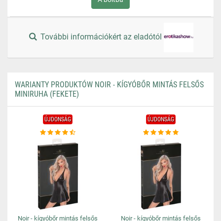
További információkért az eladótól
WARIANTY PRODUKTÓW NOIR - KÍGYÓBŐR MINTÁS FELSŐS
MINIRUHA (FEKETE)
ÚJDONSÁG
ÚJDONSÁG
Noir - kígyóbőr mintás felsős
Noir - kígyóbőr mintás felsős