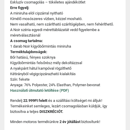
Exkluzív csomagolás – tökéletes ajándékötlet
Erre figyelj:
A miniruha elöl cipzárral nyitható
Kímélő mosószeres vízben, kézzel mosható.
Nem vasalható, nem szárítható szárítógépben, nem fehéríthető.
A Noir széria egyedi mérettáblázatát vedd figyelembe a
méretválasztásnál
A csomag tartalma:
1 darab Noir kígyóbőrmintás miniruha
Terméktulajdonságok:
Bőr hatású, fényes szoknya
Kígyóbőrmintás felsőrész mély dekoltázzsal
A nyakpánt hátul kampóval rögzíthető
Kétirányból végigcipzárazható kialakítás
Szín: fekete
Anyaga: 76% Polyester, 24% Elasthan, Polymer-bevonat
Használati útmutató letöltése (PDF)
Rendelj
22.999Ft felett
és a szállítási költséget mi álljuk!
Termékeinket semleges, lezárt csomagolásban küldjük, így
biztosítva a teljes
DISZKRÉCIÓT.
Minden motoros termékünkre
2 év jótállást
biztosítunk!