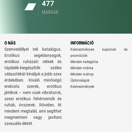
477
MÁRKÁK
O NÁS
INFORMÁCIÓ
Szenvedéllyel teli katalógus.
Kedvezményes kuponok és
Erotikus segédanyagok,
promóciók
erotikus ruházati cikkek és
Minden kategória
táplálék-kiegészítők széles
Minden márka
választékát kínáljuk a jobb szex
Minden e-shop
érdekében. Kiváló minőségű
Újdonságok
erekciós szerek, erotikus
Kedvezmények
játékok – nem csak vibrátorok,
szexi erotikus fehérneműk és
ruhák, óvszerek. Röviden, itt
mindent megtalál, ami segíthet
megmenteni vagy javítani
szexuális életét.