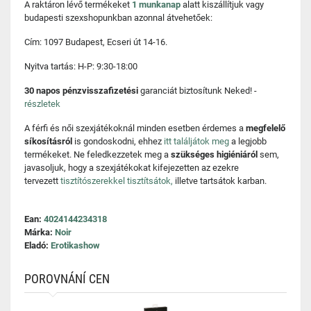
A raktáron lévő termékeket
1 munkanap
alatt kiszállítjuk vagy
budapesti szexshopunkban azonnal átvehetőek:
Cím: 1097 Budapest, Ecseri út 14-16.
Nyitva tartás: H-P: 9:30-18:00
30 napos pénzvisszafizetési
garanciát biztosítunk Neked! -
részletek
A férfi és női szexjátékoknál minden esetben érdemes a
megfelelő
síkosításról
is gondoskodni, ehhez
itt találjátok meg
a legjobb
termékeket. Ne feledkezzetek meg a
szükséges higiéniáról
sem,
javasoljuk, hogy a szexjátékokat kifejezetten az ezekre
tervezett
tisztítószerekkel tisztítsátok,
illetve tartsátok karban.
Ean:
4024144234318
Márka:
Noir
Eladó:
Erotikashow
POROVNÁNÍ CEN