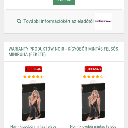
További információkért az eladótól
WARIANTY PRODUKTÓW NOIR - KÍGYÓBŐR MINTÁS FELSŐS
MINIRUHA (FEKETE)
ÚJDONSÁG
ÚJDONSÁG
Noir - kígyóbőr mintás felsős
Noir - kígyóbőr mintás felsős