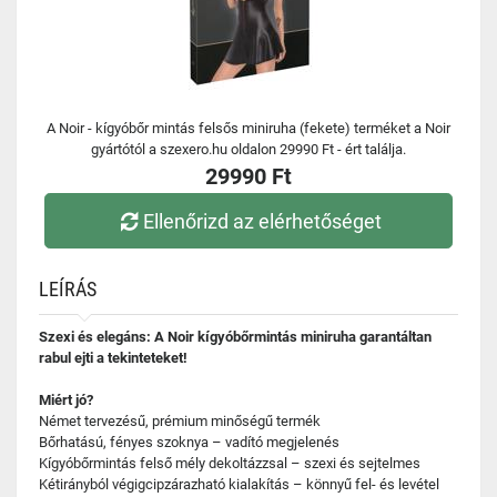
A Noir - kígyóbőr mintás felsős miniruha (fekete) terméket a Noir
gyártótól a szexero.hu oldalon 29990 Ft - ért találja.
29990 Ft
Ellenőrizd az elérhetőséget
LEÍRÁS
Szexi és elegáns: A Noir kígyóbőrmintás miniruha garantáltan
rabul ejti a tekinteteket!
Miért jó?
Német tervezésű, prémium minőségű termék
Bőrhatású, fényes szoknya – vadító megjelenés
Kígyóbőrmintás felső mély dekoltázzsal – szexi és sejtelmes
Kétirányból végigcipzárazható kialakítás – könnyű fel- és levétel