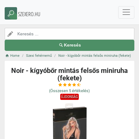
SZEXERO.HU
Keresés
Home
Szexi fehérnemű
Noir - kígyóbőr mintás felsős miniruha (fekete)
Noir - kígyóbőr mintás felsős miniruha
(fekete)
(Összesen
5
értékelés)
ÚJDONSÁG