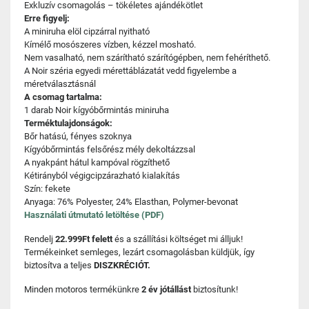
Exkluzív csomagolás – tökéletes ajándékötlet
Erre figyelj:
A miniruha elöl cipzárral nyitható
Kímélő mosószeres vízben, kézzel mosható.
Nem vasalható, nem szárítható szárítógépben, nem fehéríthető.
A Noir széria egyedi mérettáblázatát vedd figyelembe a
méretválasztásnál
A csomag tartalma:
1 darab Noir kígyóbőrmintás miniruha
Terméktulajdonságok:
Bőr hatású, fényes szoknya
Kígyóbőrmintás felsőrész mély dekoltázzsal
A nyakpánt hátul kampóval rögzíthető
Kétirányból végigcipzárazható kialakítás
Szín: fekete
Anyaga: 76% Polyester, 24% Elasthan, Polymer-bevonat
Használati útmutató letöltése (PDF)
Rendelj
22.999Ft felett
és a szállítási költséget mi álljuk!
Termékeinket semleges, lezárt csomagolásban küldjük, így
biztosítva a teljes
DISZKRÉCIÓT.
Minden motoros termékünkre
2 év jótállást
biztosítunk!