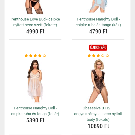
Penthouse Love Bud - csipke
Penthouse Naughty Doll -
nyitott necc szett (fekete)
csipke ruha és tanga (kék)
4990 Ft
4790 Ft
ÚJDONSÁG
Penthouse Naughty Doll -
Obsessive B112 –
csipke ruha és tanga (fehér)
angyalszárnyas, necc nyitott
5390 Ft
body (fekete)
10890 Ft