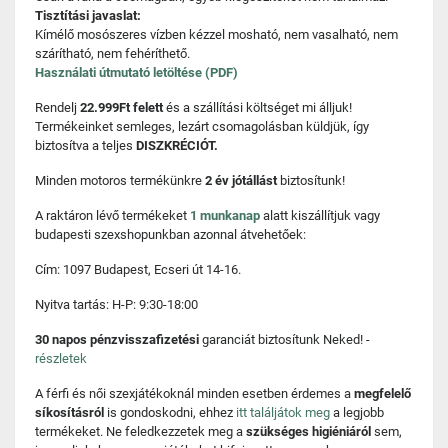
Tisztítási javaslat:
Kímélő mosószeres vízben kézzel mosható, nem vasalható, nem
szárítható, nem fehéríthető.
Használati útmutató letöltése (PDF)
Rendelj
22.999Ft felett
és a szállítási költséget mi álljuk!
Termékeinket semleges, lezárt csomagolásban küldjük, így
biztosítva a teljes
DISZKRÉCIÓT.
Minden motoros termékünkre
2 év jótállást
biztosítunk!
A raktáron lévő termékeket
1 munkanap
alatt kiszállítjuk vagy
budapesti szexshopunkban azonnal átvehetőek:
Cím: 1097 Budapest, Ecseri út 14-16.
Nyitva tartás: H-P: 9:30-18:00
30 napos pénzvisszafizetési
garanciát biztosítunk Neked! -
részletek
A férfi és női szexjátékoknál minden esetben érdemes a
megfelelő
síkosításról
is gondoskodni, ehhez
itt találjátok meg
a legjobb
termékeket. Ne feledkezzetek meg a
szükséges higiéniáról
sem,