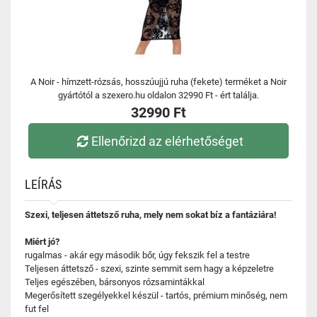
A Noir - hímzett-rózsás, hosszúujjú ruha (fekete) terméket a Noir
gyártótól a szexero.hu oldalon 32990 Ft - ért találja.
32990 Ft
Ellenőrizd az elérhetőséget
LEÍRÁS
Szexi, teljesen áttetsző ruha, mely nem sokat bíz a fantáziára!
Miért jó?
rugalmas - akár egy második bőr, úgy fekszik fel a testre
Teljesen áttetsző - szexi, szinte semmit sem hagy a képzeletre
Teljes egészében, bársonyos rózsamintákkal
Megerősített szegélyekkel készül - tartós, prémium minőség, nem
fut fel