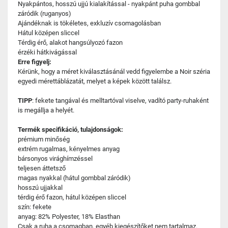
Nyakpántos, hosszú ujjú kialakítással - nyakpánt puha gombbal
záródik (ruganyos)
Ajándéknak is tökéletes, exkluzív csomagolásban
Hátul középen sliccel
Térdig érő, alakot hangsúlyozó fazon
érzéki hátkivágással
Erre figyelj:
Kérünk, hogy a méret kiválasztásánál vedd figyelembe a Noir széria
egyedi mérettáblázatát, melyet a képek között találsz.
TIPP
: fekete tangával és melltartóval viselve, vadító party-ruhaként
is megállja a helyét.
Termék specifikáció, tulajdonságok:
prémium minőség
extrém rugalmas, kényelmes anyag
bársonyos virághímzéssel
teljesen áttetsző
magas nyakkal (hátul gombbal záródik)
hosszú ujjakkal
térdig érő fazon, hátul középen sliccel
szín: fekete
anyag: 82% Polyester, 18% Elasthan
Csak a ruha a csomagban, egyéb kiegészítőket nem tartalmaz.