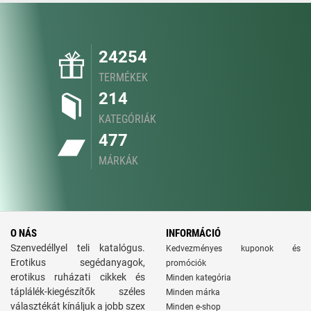
24254
TERMÉKEK
214
KATEGÓRIÁK
477
MÁRKÁK
O NÁS
INFORMÁCIÓ
Szenvedéllyel teli katalógus.
Kedvezményes kuponok és
Erotikus segédanyagok,
promóciók
erotikus ruházati cikkek és
Minden kategória
táplálék-kiegészítők széles
Minden márka
választékát kínáljuk a jobb szex
Minden e-shop