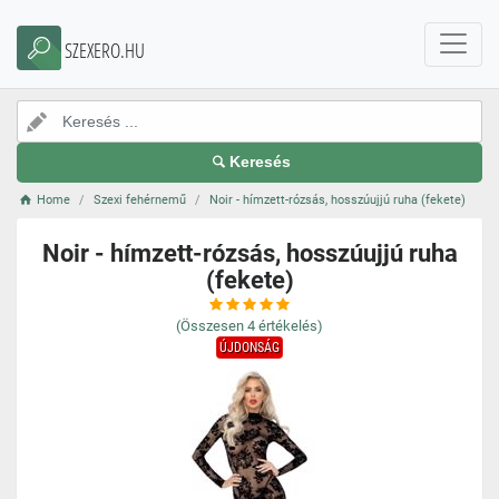
SZEXERO.HU
Keresés
Home
Szexi fehérnemű
Noir - hímzett-rózsás, hosszúujjú ruha (fekete)
Noir - hímzett-rózsás, hosszúujjú ruha
(fekete)
(Összesen
4
értékelés)
ÚJDONSÁG