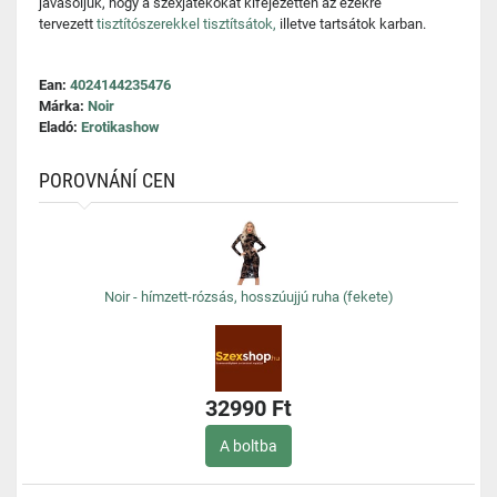
javasoljuk, hogy a szexjátékokat kifejezetten az ezekre
tervezett
tisztítószerekkel tisztítsátok,
illetve tartsátok karban.
Ean:
4024144235476
Márka:
Noir
Eladó:
Erotikashow
POROVNÁNÍ CEN
Noir - hímzett-rózsás, hosszúujjú ruha (fekete)
32990 Ft
A boltba