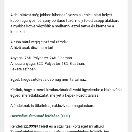
A dekoltázst még jobban kihangsúlyozza a keblek alatt helyet
kapó, ruganyos, bársony borítású fűző, mely fölött csepp alakban,
a nyakba kötve végződik a melltartó, ezzel tartva és kiemelve a
kebleket.
A ruha hátul végig cipzárral záródik.
A fűző csak dísz, nem tart.
Anyaga: 76% Polyester, 24% Elasthan.
A necc anyaga: 82% Polyester, 18% Elasthan.
Fekete színben.
Egyéb kiegészítőket a csomag nem tartalmaz.
Kérünk, hogy a méret kiválasztásánál vedd figyelembe a Noir széria
egyedi mérettáblázatát, melyet a képek között találsz.
Ajándéknak is tökéletes, exkluzív csomagolásban.
Használati útmutató letöltése (PDF)
Rendelj
22.999Ft felett
és a szállítási költséget mi álljuk!
Termékeinket semleges, lezárt csomagolásban küldjük, így