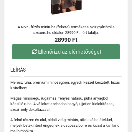
A Noir - fűzős miniruha (fekete) terméket a Noir gyártótól a
szexero.hu oldalon 28990 Ft - ért találja.
28990 Ft
Ellenőrizd az elérhetőséget
LEÍRÁS
Merész ruha, prémium minőségben, egyedi, kézzel készített, luxus
kivitelben!
Magas minőségű, rugalmas, fényes hatású, puha anyagból
készülő ruha. A vállakat szabadon hagyó, ujjatlan kialakítással,
szexi mély dekoltázzsal.
A felső részen és alul, oldalt virág mintás, áttetsző betétekkel,
melyek betekintést engednek a csupasz bőrre és kicsit a kivillanó
mellbimbókra.