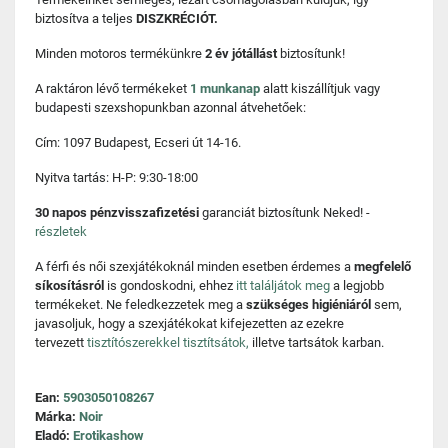
biztosítva a teljes
DISZKRÉCIÓT.
Minden motoros termékünkre
2 év jótállást
biztosítunk!
A raktáron lévő termékeket
1 munkanap
alatt kiszállítjuk vagy
budapesti szexshopunkban azonnal átvehetőek:
Cím: 1097 Budapest, Ecseri út 14-16.
Nyitva tartás: H-P: 9:30-18:00
30 napos pénzvisszafizetési
garanciát biztosítunk Neked! -
részletek
A férfi és női szexjátékoknál minden esetben érdemes a
megfelelő
síkosításról
is gondoskodni, ehhez
itt találjátok meg
a legjobb
termékeket. Ne feledkezzetek meg a
szükséges higiéniáról
sem,
javasoljuk, hogy a szexjátékokat kifejezetten az ezekre
tervezett
tisztítószerekkel tisztítsátok,
illetve tartsátok karban.
Ean:
5903050108267
Márka:
Noir
Eladó:
Erotikashow