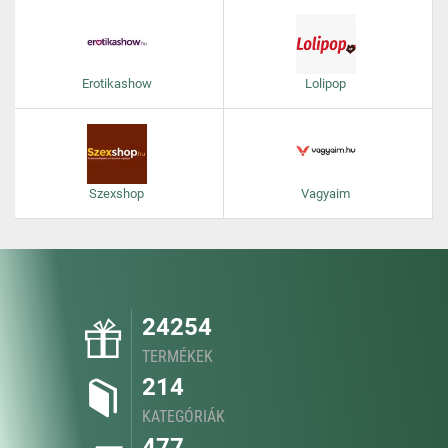
Erotikashow
Lolipop
Szexshop
Vagyaim
24254
TERMÉKEK
214
KATEGÓRIÁK
477