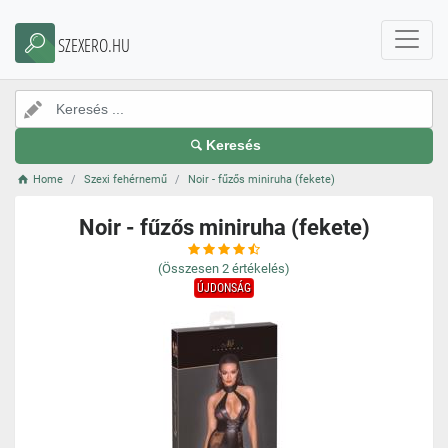
SZEXERO.HU
Keresés
Home
Szexi fehérnemű
Noir - fűzős miniruha (fekete)
Noir - fűzős miniruha (fekete)
(Összesen
2
értékelés)
ÚJDONSÁG