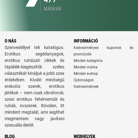
MÁRKÁK
O NÁS
INFORMÁCIÓ
Szenvedéllyel teli katalógus.
Kedvezményes kuponok és
Erotikus segédanyagok,
promóciók
erotikus ruházati cikkek és
Minden kategória
táplálék-kiegészítők széles
Minden márka
választékát kínáljuk a jobb szex
Minden e-shop
érdekében. Kiváló minőségű
Újdonságok
erekciós szerek, erotikus
Kedvezmények
játékok – nem csak vibrátorok,
szexi erotikus fehérneműk és
ruhák, óvszerek. Röviden, itt
mindent megtalál, ami segíthet
megmenteni vagy javítani
szexuális életét.
BLOG
WEBHELYEK