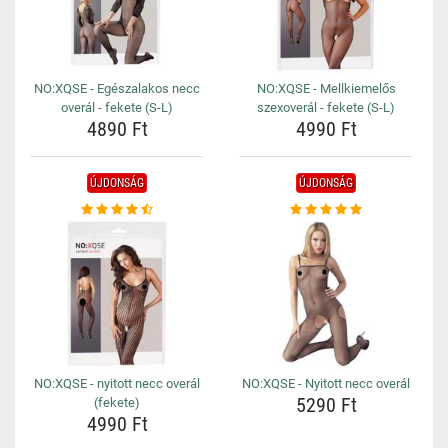
NO:XQSE - Egészalakos necc
NO:XQSE - Mellkiemelős
overál - fekete (S-L)
szexoverál - fekete (S-L)
4890 Ft
4990 Ft
ÚJDONSÁG
ÚJDONSÁG
NO:XQSE - nyitott necc overál
NO:XQSE - Nyitott necc overál
5290 Ft
(fekete)
4990 Ft